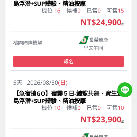
島浮潛+SUP體驗、精油按摩
機位
16
候補
0
已售
0
可售
15
NT$24,900
起
長榮航空
桃園國際機場
早去午回
報名
5
天
2026/08/30
(日)
【急宿搶GO】宿霧５日-鯨鯊共舞、資生堂
島浮潛+SUP體驗、精油按摩
機位
10
候補
0
已售
0
可售
10
NT$23,900
起