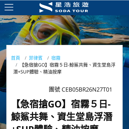
首頁
菲律賓
宿霧
【急宿搶GO】宿霧５日-鯨鯊共舞、資生堂島浮
潛+SUP體驗、精油按摩
團號 CEB05BR26N27T01
【急宿搶GO】宿霧５日-
鯨鯊共舞、資生堂島浮潛