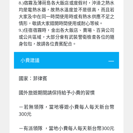
8.)宿霧及薄荷島各大飯店或度假村，沖澡之熱水
均是電熱水器，故熱水溫度並不是很高，而且若
大家及中在同一時間使用時或有熱水供應不足之
情形，敬請大家錯開時間使用或耐心等候。
9.)住宿宿霧時，金出各大飯店、賣場、百貨公司
或公共區域，大部分會有武裝警衛檢查各位的隨
身包包，故請各位貴賓配合。
小費建議
國家：菲律賓
國外旅遊期間請保持給予小費的習慣
－若無領隊，當地導遊小費每人每天新台幣
300元
－有派領隊 ，當地小費每人每天新台幣300元