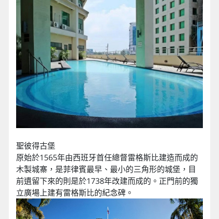
聖彼得古堡
原始於1565年由西班牙首任總督雷格斯比建造而成的
木製城寨，是菲律賓最早、最小的三角形的城堡，目
前遺留下來的則是於1738年改建而成的。正門前的獨
立廣場上建有雷格斯比的紀念碑。