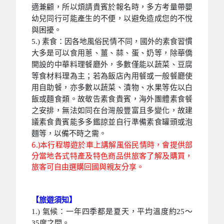
適兼顧，所以煩請貴賓於報名時，多方考量帶嬰
幼兒同行可能產生的不便，以避免造成您的不悅
與困擾。
5.) 素食：因各地風俗民情不同，國外的素食習慣
大多是可以食用蔥、薑、蒜、蛋、奶等，除華僑
開設的中華料理餐廳外，多數僅能以蔬菜、豆腐
等食材料理為主；若為飯店內用餐或一般餐廳使
用自助餐，亦多數以蔬菜、漬物、水果等佐以白
飯或麵食類。故敬告素食貴賓，海外團體素食餐
之安排，無法如同在台灣般豐富且多變化，故建
議素食貴賓能多多鑑諒並自行準備素食罐頭或泡
麵等，以備不時之需。
6.)本行程導遊於車上講解風俗民情時，會提供部
分當地各式特產及特色商品供旅客了解及購買，
旅客可自由選購回國與親友分享。
【旅遊須知】
1.) 氣候：一年四季都是夏天，平均溫度約25～
35度之間。