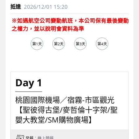
2026/12/01
15:20
※如遇航空公司變動航班，本公司保有最後變動
之權力，並以說明會資料為準
第1天
第2天
第3天
第4天
第5天
Day 1
桃園國際機場／宿霧-市區觀光
【聖彼得古堡/麥哲倫十字架/聖
嬰大教堂/SM購物廣場】
早餐
：機上簡餐