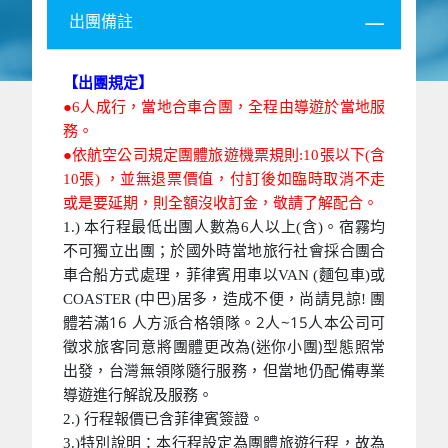
出團備註
【出團規定】
●6人成行，當地合車合團，全程由導遊於當地服
務。
●依航空公司規定團體旅遊機票規則:10張以下(含
10張) ，並無退票價值，付訂後如臨時取消不走
或是要延期，則全額沒收訂金，敬請了解配合。
1.) 本行程最低出團人數為6人以上(含)。宿霧均
不可獨立出團；於國外時當地旅行社會採合團合
車合船方式處理，菲律賓用車以VAN (麵包車)或
團
COASTER (中巴)居多，造成不便，尚請見諒!
體若滿16 人方派合格領隊。2人~15人本公司可
徵求旅客同意將團體更改為(迷你小團)型態照常
出發，台灣無領隊隨行服務，但當地仍配備專業
導遊進行解說及服務。
2.) 行程報價已含菲律賓簽證。
3.)特別說明：本行程設定為團體旅遊行程，故為