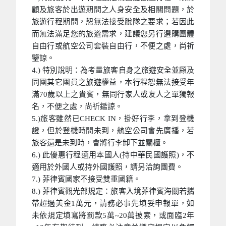
顧及旅客於出遊期間之人身安全及相關問題，於
旅遊行程期間，恕無法接受脫隊之要求；若因此
而無法滿足您的旅遊需求，建議您另行選購團體
自由行或航空公司套裝自由行，不便之處，尚祈
鑒諒。
4.) 特別說明：為考量旅客自身之旅遊安全並顧及
同團其它團員之旅遊權益，本行程恕無法接受年
滿70歲以上之貴賓，無同行家人或友人之單獨報
名，不便之處，尚祈鑑諒。
5.)旅客雖然已CHECK IN，掛好行李，拿到登機
證，但於登機時間未到，航空公司會先廣播，若
旅客還是未到時，會將行李卸下並關櫃。
6.) 此優惠行程適用本國人(持中華民國護照)，不
適用於外國人或持外國護照，請另洽詢團費。
7.) 菲律賓國家不接受雙重國籍。
8.) 菲律賓觀光部規定：旅客入境菲律賓海關若攜
帶超過美金1萬元，請務必事先填妥申報單，如
未依規定填寫將罰款5萬~20萬披索，或面臨2年