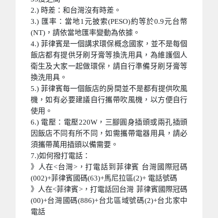
2.) 時差：和台灣沒有時差。
3.) 匯率：當地1元披索(PESO)約等於0.9元台幣
(NT)，請依當地匯率變動為依據。
4.) 菲律賓是一個講求環保概念國家，並不是每個
飯店都有提供牙刷牙膏等換洗用具，為維護個人
衛生及大家一起做環保，請自行準備牙刷牙膏等
換洗用具。
5.) 菲律賓每一個飯店的房間並不是都有提供吹風
機，如有必要建議自行攜帶吹風機，以方便自行
使用。
6.) 電壓：電壓220W，三腳圓身插頭或兩孔插頭
因飯店不同有所不同，如需攜帶電器用具，請必
須攜帶萬用插頭以備需要。
7.)如何撥打電話：
》人在<台灣>，打電話到菲律賓 台灣國際冠碼
(002)+菲律賓國碼(63)+馬尼拉區(2)+ 電話號碼
》人在<菲律賓>，打電話回台灣 菲律賓國際冠碼
(00)+台灣國碼(886)+台北區域號碼(2)+台北家中
電話