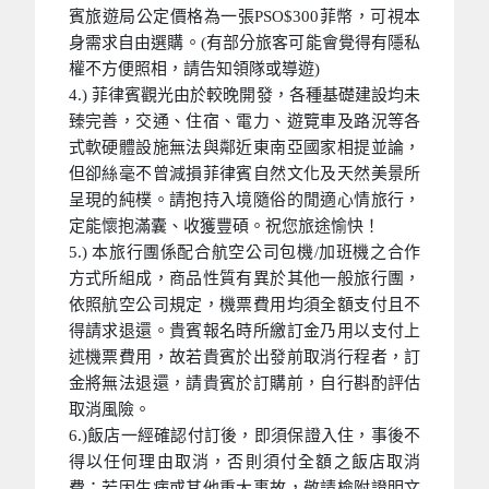
賓旅遊局公定價格為一張PSO$300菲幣，可視本
身需求自由選購。(有部分旅客可能會覺得有隱私
權不方便照相，請告知領隊或導遊)
4.) 菲律賓觀光由於較晚開發，各種基礎建設均未
臻完善，交通、住宿、電力、遊覽車及路況等各
式軟硬體設施無法與鄰近東南亞國家相提並論，
但卻絲毫不曾減損菲律賓自然文化及天然美景所
呈現的純樸。請抱持入境隨俗的閒適心情旅行，
定能懷抱滿囊、收獲豐碩。祝您旅途愉快！
5.) 本旅行團係配合航空公司包機/加班機之合作
方式所組成，商品性質有異於其他一般旅行團，
依照航空公司規定，機票費用均須全額支付且不
得請求退還。貴賓報名時所繳訂金乃用以支付上
述機票費用，故若貴賓於出發前取消行程者，訂
金將無法退還，請貴賓於訂購前，自行斟酌評估
取消風險。
6.)飯店一經確認付訂後，即須保證入住，事後不
得以任何理由取消，否則須付全額之飯店取消
費；若因生病或其他重大事故，敬請檢附證明文