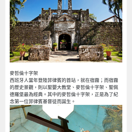
麥哲倫十字架
西班牙人當年登陸菲律賓的首站，就在宿霧；而宿霧
的歷史景觀，則以聖嬰大教堂、麥哲倫十字架、聖佩
德羅堡最為經典。其中的麥哲倫十字架，正是為了紀
念第一位菲律賓基督徒而誕生。