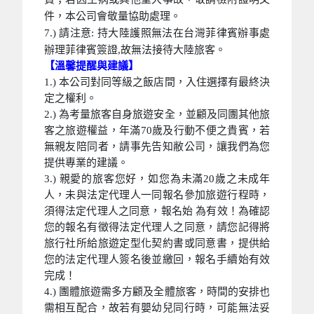
件，本公司會敬量協助處理。
7.) 請注意: 持大陸護照無法在台灣菲律賓辦事處
辦理菲律賓簽證,故無法接待大陸旅客。
【溫馨提醒與建議】
1.) 本公司對同等級之飯店間，入住選擇有最終決
定之權利。
2.) 為考量旅客自身旅遊安全，並顧及同團其他旅
客之旅遊權益，年滿70歲及行動不便之貴賓，若
無親友陪同者，請事先告知敝公司，讓我們為您
提供專業的建議。
3.) 親愛的旅客您好，如您為未滿20歲之未成年
人，未與法定代理人一同報名參加旅遊行程時，
須得法定代理人之同意，報名始 為有效！為確認
您的報名有徵得法定代理人之同意，請您記得將
旅行社所給旅遊定型化契約書或同意書，提供給
您的法定代理人簽名後並繳回，報名手續始有效
完成！
4.) 團體旅遊需多方顧及全體旅客，時間的安排也
需相互配合，故若有嬰幼兒同行時，可能無法妥