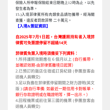
保險人所申報保險結束日期晚上12時為止，以先
發生者為準。
15.)入境菲律賓所有肉類食品請勿攜帶，經海關
查獲，違反者罰款菲幣 二十萬元。
【入境&簽証資訊】
自2025年7月1日起，台灣護照持有者入境菲
律賓可免簽證停留不超過14天
菲律賓免簽入境時須備妥下列資料：
1.所持護照效期應在６個月以上
(自行攜帶，
並確認效期-由菲律賓離境日起算）
2.已預訂的飯店住宿或訂房紀錄 (參團旅客由
送機人員轉交)
3.
足以負擔在菲律賓停留期間之
財力證明
(英文
版 )
(請自行準備: 如最近一期信用卡對帳單、
銀行存款證明或在職證明等，擇一出示。）
4.回程機票或前往第三國的機票
(參團旅客由
送機人員轉交)