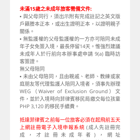
未滿15歲之未成年旅客需備文件:
▪ 與父母同行，須出示附有完成註記之英文版
戶籍謄本正本，或出生證明正本，以證明親子
關係。
▪ 無監護權的父母監護權的一方亦可陪同未成
年子女免簽入境，最長停留14天。惟強烈建議
未成年人於行前向本辦事處申請 9(a) 臨時訪
客簽證。
無父母陪同
▪ 未由父母陪同，且由親戚、老師、教練或家
庭朋友等代理監護人陪同入境者，須事先辦理
WEG（Waiver of Exclusion Ground）文
件，並於入境時向菲律賓移民局繳交每位孩童
PHP 3,120 的移民手續費。
抵達菲律賓之前每一位旅客必須在起飛前五天
上網註冊電子入境申報系統
(成人先註冊完
成，才註冊未成年者)，網址