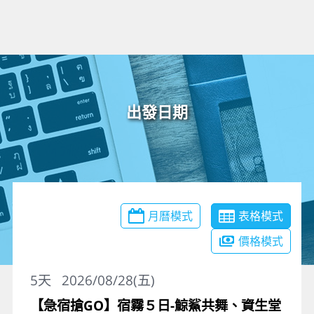
出發日期
月曆模式
表格模式
價格模式
5
天
2026/08/28(五)
【急宿搶GO】宿霧５日-鯨鯊共舞、資生堂