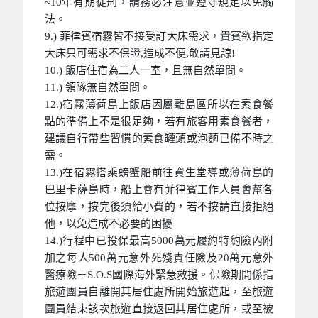
~10年有期徒刑，請務必注意並遵守規定以免觸
法。
9.) 菲律賓宿霧皆不接受訂大床需求，貴賓欲指定
大床只可需求不保證,造成不便,敬請見諒!
10.) 飯店住宿為二人一室，且無自然單間。
11.) 領隊無自然單間。
12.)宿霧薄荷島上飯店因屬離島區所以在素食餐
點的準備上不是很足夠，若有旅客用素食餐者，
建議自行帶些習慣的素食罐頭或泡麵已備不時之
需。
13.)在宿霧搭乘螃蟹船前往資生堂導或薄荷島的
巴里卡薩島時，船上會有菲律賓工作人員會幫各
位按摩，按完後須給小費的，若不按請直接拒絕
他，以免造成不必要的困擾
14.)行程中已投保最高5000萬元履約特約險內附
加之每人500萬元意外死殘責任險及20萬元意外
醫療險＋S.O.S國際海外緊急救援。保險期間係指
旅遊團員自離開其居住處所開始旅遊起，至旅遊
團員結束該次旅遊直接返回其居住處所，或至被