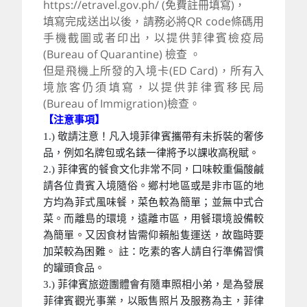
https://etravel.gov.ph/ (免費註冊填寫)，
填寫完成送出以後，請務必將QR code條碼用
手機截圖或者印出，以提供菲律賓檢疫局
(Bureau of Quarantine) 檢查 。
但是飛機上所發的入境卡(ED Card)，所有入
境旅客仍須填寫，以提供菲律賓移民局
(Bureau of Immigration)檢查。
【注意事項】
1.) 敬請注意！凡入境菲律賓攜帶有未拆裝的奢侈
品，例如名牌包或名錶一律將予以課收高稅賦。
2.) 菲律賓的餐食文化非常不同，口味較重偏酸鹹
請各位貴賓入境隨俗。鄉村地區或是非市區的地
方均為菲式風味餐，菜色較為簡單；並無中式合
菜。而離島的環境，遠離市區，用餐環境設備較
為簡單。又因食材皆需仰賴船隻運送，故臨時要
加菜較為困難。 註：吃素的客人請自行準備習慣
的罐頭食品。
3.) 菲律賓旅遊團體會有隨車照相小弟，是為發展
菲律賓觀光事業，以販售照片及服務為主，菲律