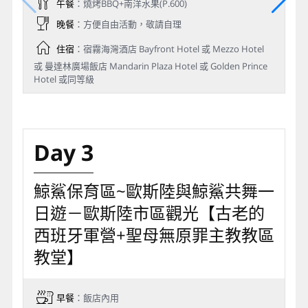
午餐
：燒烤BBQ+南洋水果(P.600)
晚餐
：方便自由活動，敬請自理
住宿
：宿霧海灣酒店 Bayfront Hotel 或 Mezzo Hotel
或 曼達林廣場飯店 Mandarin Plaza Hotel 或 Golden Prince
Hotel 或同等級
Day 3
鯨鯊保育區~歐斯陸與鯨鯊共舞一
日遊－歐斯陸市區觀光【古老的
西班牙軍營+聖母無原罪主教教區
教堂】
早餐
：飯店內用