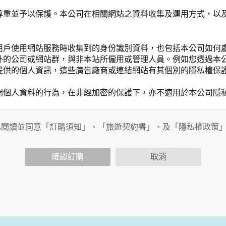
尊重並予以保護。本公司在相關網站之資料收集及運用方式，以
用戶使用網站服務時收集到的身份識別資料，也包括本公司如何
外的公司或網站群，與非本站所僱用或管理人員。例如您透過本
提供的個人資訊，這些廣告廠商或連結網站有其個別的隱私權保
開個人資料的行為，在非經加密的保護下，亦不適用於本公司隱
已閱讀並同意「訂購須知」、「旅遊契約書」、及「隱私權政策
會請您提供相關個人的資料，其範圍如下：
功能時，會保留您所提供的姓名、電子郵件地址、聯絡方式及使
括您使用連線設備的 IP 位址、使用時間、使用的瀏覽器、瀏
確認訂購
取消
。
內容進行統計與分析，分析結果之統計數據或說明文字呈現，除
網站絕不會將您的個人資料揭露予第三人或使用於蒐集目的以外
、服務、活動或贈獎時，本網站會收集您的個人識別資料，本網
、電話、住址、身份證字號、電子郵件、出生日期、性別、行業