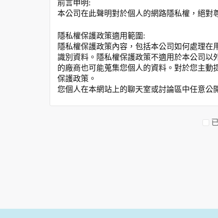
前言申明:
本公司在此聲明對於個人的網路隱私權，絕對
隱私權保護政策適用範圍:
隱私權保護政策內容，包括本公司如何處理在
識別資料。隱私權保護政策不適用於本公司以
的廠商也可能蒐集您個人的資料。對於您主動
保護政策。
您個人在本網站上的聊天室或討論區中任意公
資料的蒐集與使用方式:
為了在本網站提供您最佳的互動性服務，可能
本網站在您使用服務信箱、問卷調查等互動性
於一般瀏覽時，伺服器會自行記錄相關行徑，包
參考依據，此記錄為內部應用，決不對外公布
為提供精確的服務，我們會將收集的問卷調查
明文字，但不涉及特定個人之資料。
除非取得您的同意或其他法令之特別規定，本
在您於本網站註冊帳號、使用本網站相關產品
當客戶在本網站註冊時，我們會取得您的姓名