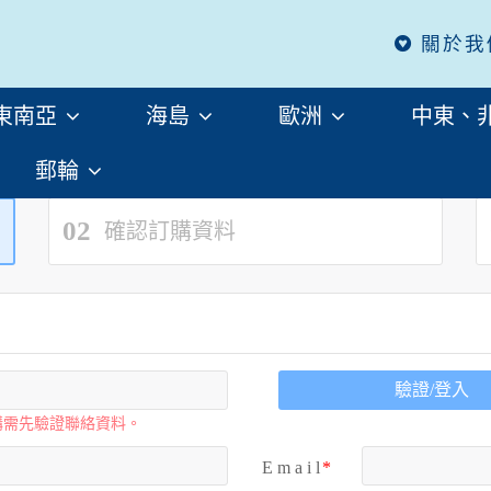
關於我
東南亞
海島
歐洲
中東、
郵輪
02
確認訂購資料
驗證/登入
購需先驗證聯絡資料。
E m a i l