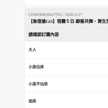
CEB05BR26N27T01 / 2026/11/27
【急宿搶GO】宿霧５日-鯨鯊共舞、資生堂
請確認訂購內容
大人
小孩佔床
小孩不佔床
加床