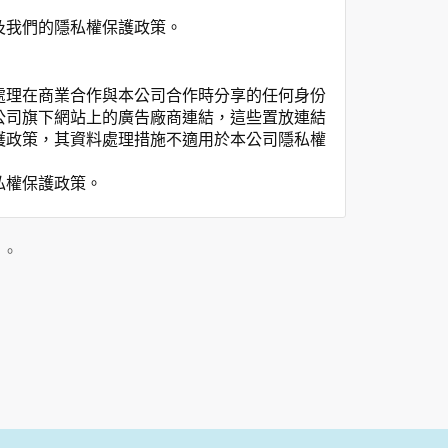
及我們的隱私權保護政策。
處理在商業合作與本公司合作時分享的任何身份
公司旗下網站上的廣告廠商連結，這些置放連結
護政策，其資料處理措施不適用於本公司隱私權
私權保護政策。
」。
用時間等。
覽及點選資料記錄等，做為我們增進網站服務的
供內部研究外，我們會視需要公佈統計數據及說
之其他用途。
站也可以從商業夥伴處取得個人資料。
等相關資料，當您註冊成功，並登入使用我們的