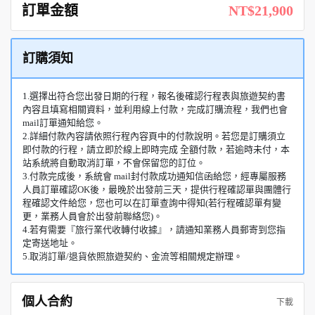
訂單金額
NT$21,900
訂購須知
1.選擇出符合您出發日期的行程，報名後確認行程表與旅遊契約書
內容且填寫相關資料，並利用線上付款，完成訂購流程，我們也會
mail訂單通知給您。
2.詳細付款內容請依照行程內容頁中的付款說明。若您是訂購須立
即付款的行程，請立即於線上即時完成 全額付款，若逾時未付，本
站系統將自動取消訂單，不會保留您的訂位。
3.付款完成後，系統會 mail封付款成功通知信函給您，經專屬服務
人員訂單確認OK後，最晚於出發前三天，提供行程確認單與團體行
程確認文件給您，您也可以在訂單查詢中得知(若行程確認單有變
更，業務人員會於出發前聯絡您)。
4.若有需要『旅行業代收轉付收據』，請通知業務人員郵寄到您指
定寄送地址。
5.取消訂單/退貨依照旅遊契約、金流等相關規定辦理。
個人合約
下載