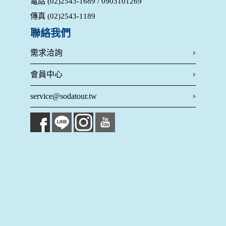
電話 (02)2543-1689 / 0903101269
的個人資料揭露予第三人或使用於蒐集目的以外之其他用途。
在您於本網站註冊帳號、使用本網站相關產品、服務、活動或
傳真 (02)2543-1189
贈獎時，本網站會收集您的個人識別資料，本網站也可以從商
業夥伴處取得個人資料。
聯絡我們
當客戶在本網站註冊時，我們會取得您的姓名、電話、住址、
身份證字號、電子郵件、出生日期、性別、行業等相關資料，
需求洽詢
當您註冊成功，並登入使用我們的服務後，我們即取得您的資
料。註冊時，本網站取得您的姓名、電話、住址、身份證字
會員中心
號、電子郵件、出生日期、性別、行業等相關資料，當您註冊
成功，並登入使用我們的服務後，本網站即取得您的資料。
service@sodatour.tw
其他除了上述，會保留您在上網瀏覽或查詢時，伺服器自行產
生的相關記錄，包括您使用連線設備的 IP 位址、使用時間、使
用的瀏覽器、瀏覽及點選資料紀錄等。本網站會對個別連線者
的瀏覽器予以標示，歸納使用者瀏覽器在本網站內部所瀏覽的
網頁，除非您願意告知您的個人資料，否則本網站不會也無法
將此項記錄和您對應。請您注意，在本網站網刊登廣告之廠
商，或與連結本網站，也可能蒐集您個人的資料。對於您主動
提供的個人資訊，這些廣告廠商、或連結網站有其個別的私權
保護政策，其資料處理措施不適用本網站隱私權保護政策，本
公司不負任何連帶責任。
本網站將在事前或註冊登錄取得您的同意後，傳送商業性資料
或電子郵件給您。本公司除了在該資料或電子郵件上註明是由
本公司發送，也會在該資料或電子郵件上提供您能隨時停止接