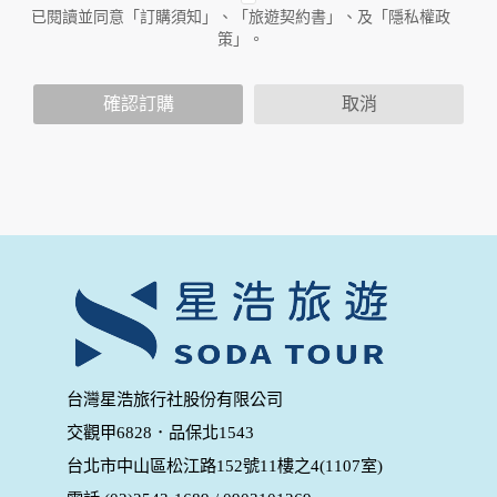
人員。例如您透過本公司旗下網站上的廣告廠商連結，這些置
已閱讀並同意「訂購須知」、「旅遊契約書」、及「隱私權政
放連結的廠商也可能蒐集您個人的資料。對於您主動提供的個
策」。
人資訊，這些廣告廠商或連結網站有其個別的隱私權保護政
策，其資料處理措施不適用於本公司隱私權保護政策。
您個人在本網站上的聊天室或討論區中任意公開個人資料的行
確認訂購
取消
為，在非經加密的保護下，亦不適用於本公司隱私權保護政
策。
資料的蒐集與使用方式:
為了在本網站提供您最佳的互動性服務，可能會請您提供相關
個人的資料，其範圍如下：
本網站在您使用服務信箱、問卷調查等互動性功能時，會保留
您所提供的姓名、電子郵件地址、聯絡方式及使用時間等。
於一般瀏覽時，伺服器會自行記錄相關行徑，包括您使用連線
設備的 IP 位址、使用時間、使用的瀏覽器、瀏覽及點選資料記
錄等，做為我們增進網站服務的參考依據，此記錄為內部應
用，決不對外公布。
為提供精確的服務，我們會將收集的問卷調查內容進行統計與
台灣星浩旅行社股份有限公司
分析，分析結果之統計數據或說明文字呈現，除供內部研究
交觀甲6828．品保北1543
外，我們會視需要公佈統計數據及說明文字，但不涉及特定個
人之資料。
台北市中山區松江路152號11樓之4(1107室)
除非取得您的同意或其他法令之特別規定，本網站絕不會將您