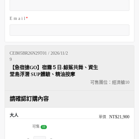
E m a i l
CEB05BR26N29T01 / 2026/11/2
9
【急宿搶GO】宿霧５日-鯨鯊共舞、資生
堂島浮潛 SUP體驗、精油按摩
可售團位：經濟艙
10
請確認訂購內容
大人
NT$21,900
可售
10