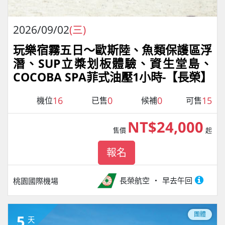
2026/09/02
(三)
玩樂宿霧五日～歐斯陸、魚類保護區浮
潛、SUP立槳划板體驗、資生堂島、
COCOBA SPA菲式油壓1小時-【長榮】
16
0
0
15
機位
已售
候補
可售
NT$24,000
售價
起
報名
長榮航空
早去午回
桃園國際機場
團體
5
天