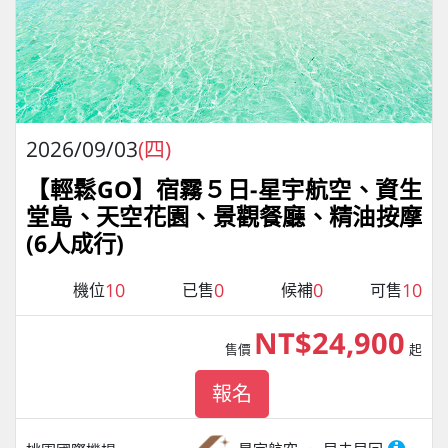
2026/09/03
(四)
【輕鬆GO】宿霧５日-星宇航空、資生
堂島、天空花園、景觀餐廳、精油按摩
(6人成行)
10
0
0
10
機位
已售
候補
可售
NT$24,900
售價
起
報名