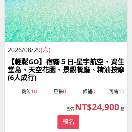
2026/08/29
(六)
【輕鬆GO】宿霧５日-星宇航空、資生
堂島、天空花園、景觀餐廳、精油按摩
(6人成行)
10
0
0
10
機位
已售
候補
可售
NT$24,900
售價
起
報名