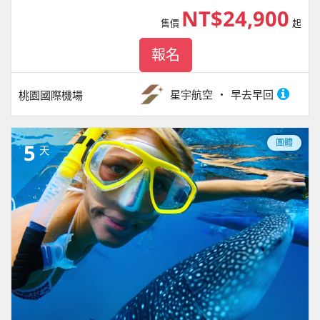
NT$24,900
售價
起
報名
星宇航空
早去早回
桃園國際機場
團體
5
天