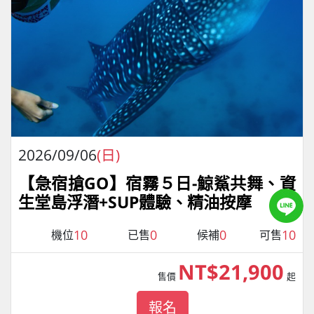
2026/09/06
(日)
【急宿搶GO】宿霧５日-鯨鯊共舞、資
生堂島浮潛+SUP體驗、精油按摩
10
0
0
10
機位
已售
候補
可售
NT$21,900
售價
起
報名