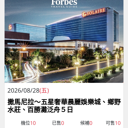
2026/08/28
(五)
撒馬尼拉～五星奢華晨麗娛樂城、鄉野
水莊、百勝灘泛舟５日
10
0
0
10
機位
已售
候補
可售