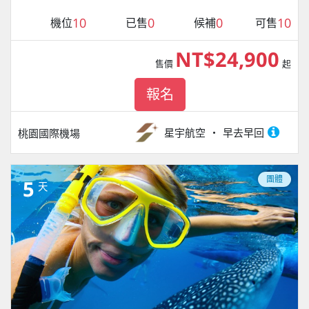
10
0
0
10
機位
已售
候補
可售
NT$24,900
售價
起
報名
星宇航空
早去早回
桃園國際機場
團體
5
天