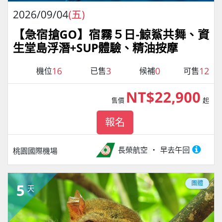
2026/09/04
(五)
【急宿搶GO】宿霧５日-鯨鯊共舞、資
生堂島浮潛+SUP體驗、精油按摩
16
3
0
12
機位
已售
候補
可售
NT$22,900
售價
起
報名
長榮航空
早去午回
桃園國際機場
團體
5
天