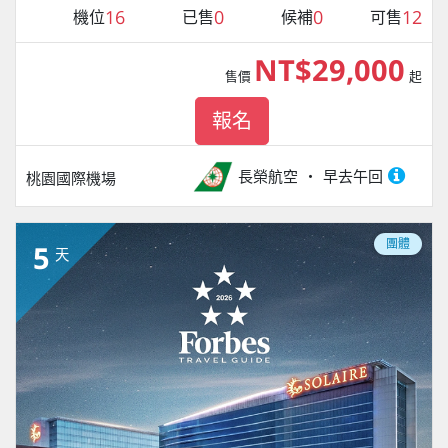
16
0
0
12
機位
已售
候補
可售
NT$29,000
售價
起
報名
長榮航空
早去午回
桃園國際機場
團體
5
天