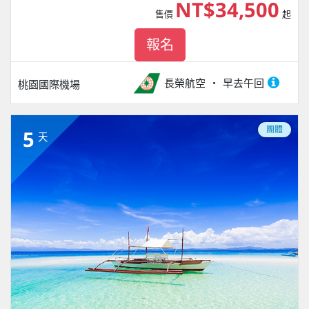
NT$34,500
售價
起
報名
長榮航空
早去午回
桃園國際機場
團體
5
天