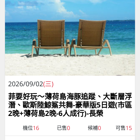
2026/09/02
(三)
菲要好玩～薄荷島海豚追蹤、大斷層浮
潛、歐斯陸鯨鯊共舞-豪華版5日遊(市區
2晚+薄荷島2晚-6人成行)-長榮
16
0
0
15
機位
已售
候補
可售