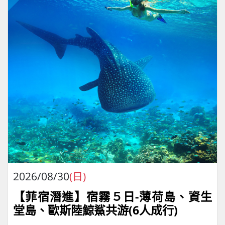
2026/08/30
(日)
【菲宿潛進】宿霧５日-薄荷島、資生
堂島、歐斯陸鯨鯊共游(6人成行)