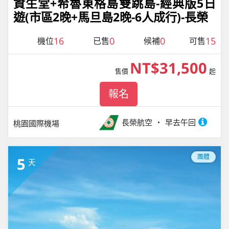
資生堂+希魯東格島雙跳島-經典版5日
遊(市區2晚+馬旦島2晚-6人成行)-長榮
16
0
0
15
機位
已售
候補
可售
NT$31,500
售價
起
報名
長榮航空
早去午回
桃園國際機場
團體
5
天