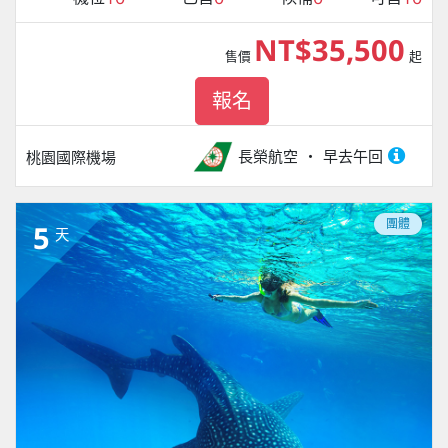
NT$35,500
售價
起
報名
長榮航空
早去午回
桃園國際機場
團體
5
天