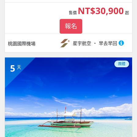
NT$30,900
售價
起
報名
星宇航空
早去早回
桃園國際機場
團體
5
天