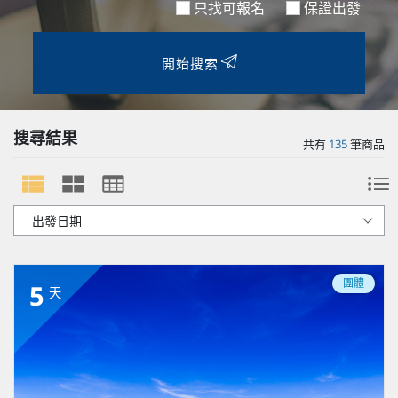
只找可報名
保證出發
開始搜索
搜尋結果
共有
135
筆商品
團體
5
天