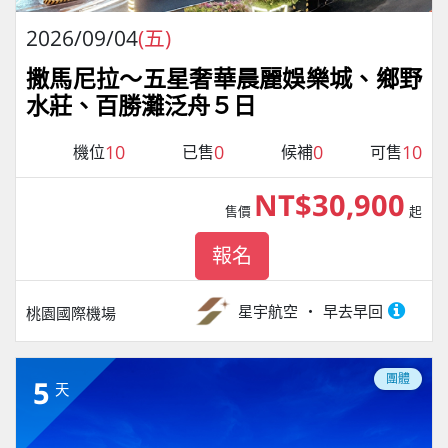
2026/09/04
(五)
撒馬尼拉～五星奢華晨麗娛樂城、鄉野
水莊、百勝灘泛舟５日
10
0
0
10
機位
已售
候補
可售
NT$30,900
售價
起
報名
星宇航空
早去早回
桃園國際機場
團體
5
天