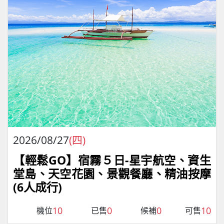
2026/08/27
(四)
【輕鬆GO】宿霧５日-星宇航空、資生
堂島、天空花園、景觀餐廳、精油按摩
(6人成行)
10
0
0
10
機位
已售
候補
可售