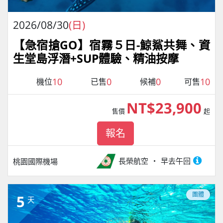
2026/08/30
(日)
【急宿搶GO】宿霧５日-鯨鯊共舞、資
生堂島浮潛+SUP體驗、精油按摩
10
0
0
10
機位
已售
候補
可售
NT$23,900
售價
起
報名
長榮航空
早去午回
桃園國際機場
團體
5
天