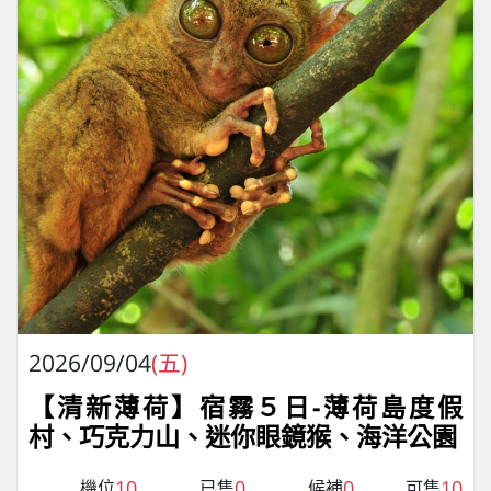
2026/09/04
(五)
【清新薄荷】宿霧５日-薄荷島度假
村、巧克力山、迷你眼鏡猴、海洋公園
10
0
0
10
機位
已售
候補
可售