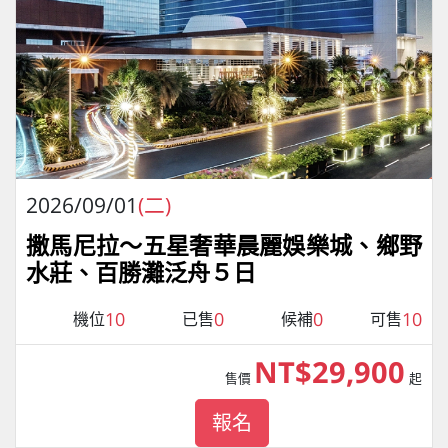
2026/09/01
(二)
撒馬尼拉～五星奢華晨麗娛樂城、鄉野
水莊、百勝灘泛舟５日
10
0
0
10
機位
已售
候補
可售
NT$29,900
售價
起
報名