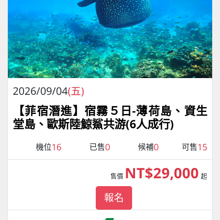
2026/09/04
(五)
【菲宿潛進】宿霧５日-薄荷島、資生
堂島、歐斯陸鯨鯊共游(6人成行)
16
0
0
15
機位
已售
候補
可售
NT$29,000
售價
起
報名