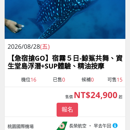
2026/08/28
(五)
【急宿搶GO】宿霧５日-鯨鯊共舞、資
生堂島浮潛+SUP體驗、精油按摩
16
0
0
15
機位
已售
候補
可售
NT$24,900
售價
起
報名
長榮航空
早去午回
桃園國際機場