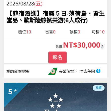
2026/08/28
(五)
【菲宿潛進】宿霧５日-薄荷島、資生
堂島、歐斯陸鯨鯊共游(6人成行)
10
0
0
10
機位
已售
候補
可售
NT$30,000
售價
起
報名
長榮航空
早去午回
桃園國際機場
團體
5
天