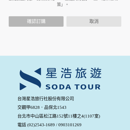
放連結的廠商也可能蒐集您個人的資料。對於您主動提供的個
策」。
人資訊，這些廣告廠商或連結網站有其個別的隱私權保護政
策，其資料處理措施不適用於本公司隱私權保護政策。
您個人在本網站上的聊天室或討論區中任意公開個人資料的行
確認訂購
取消
為，在非經加密的保護下，亦不適用於本公司隱私權保護政
策。
資料的蒐集與使用方式:
為了在本網站提供您最佳的互動性服務，可能會請您提供相關
個人的資料，其範圍如下：
本網站在您使用服務信箱、問卷調查等互動性功能時，會保留
您所提供的姓名、電子郵件地址、聯絡方式及使用時間等。
於一般瀏覽時，伺服器會自行記錄相關行徑，包括您使用連線
設備的 IP 位址、使用時間、使用的瀏覽器、瀏覽及點選資料記
錄等，做為我們增進網站服務的參考依據，此記錄為內部應
用，決不對外公布。
為提供精確的服務，我們會將收集的問卷調查內容進行統計與
台灣星浩旅行社股份有限公司
分析，分析結果之統計數據或說明文字呈現，除供內部研究
交觀甲6828．品保北1543
外，我們會視需要公佈統計數據及說明文字，但不涉及特定個
人之資料。
台北市中山區松江路152號11樓之4(1107室)
除非取得您的同意或其他法令之特別規定，本網站絕不會將您
電話 (02)2543-1689 / 0903101269
的個人資料揭露予第三人或使用於蒐集目的以外之其他用途。