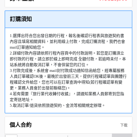
訂購須知
1.選擇出符合您出發日期的行程，報名後確認行程表與旅遊契約書
內容且填寫相關資料，並利用線上付款，完成訂購流程，我們也會
mail訂單通知給您。
2.詳細付款內容請依照行程內容頁中的付款說明。若您是訂購須立
即付款的行程，請立即於線上即時完成 全額付款，若逾時未付，本
站系統將自動取消訂單，不會保留您的訂位。
3.付款完成後，系統會 mail封付款成功通知信函給您，經專屬服務
人員訂單確認OK後，最晚於出發前三天，提供行程確認單與團體行
程確認文件給您，您也可以在訂單查詢中得知(若行程確認單有變
更，業務人員會於出發前聯絡您)。
4.若有需要『旅行業代收轉付收據』，請通知業務人員郵寄到您指
定寄送地址。
5.取消訂單/退貨依照旅遊契約、金流等相關規定辦理。
個人合約
下載