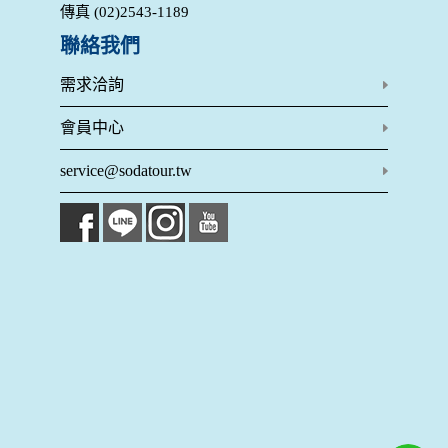
在您於本網站註冊帳號、使用本網站相關產品、服務、活動或
傳真 (02)2543-1189
贈獎時，本網站會收集您的個人識別資料，本網站也可以從商
業夥伴處取得個人資料。
聯絡我們
當客戶在本網站註冊時，我們會取得您的姓名、電話、住址、
身份證字號、電子郵件、出生日期、性別、行業等相關資料，
需求洽詢
當您註冊成功，並登入使用我們的服務後，我們即取得您的資
料。註冊時，本網站取得您的姓名、電話、住址、身份證字
會員中心
號、電子郵件、出生日期、性別、行業等相關資料，當您註冊
成功，並登入使用我們的服務後，本網站即取得您的資料。
service@sodatour.tw
其他除了上述，會保留您在上網瀏覽或查詢時，伺服器自行產
生的相關記錄，包括您使用連線設備的 IP 位址、使用時間、使
用的瀏覽器、瀏覽及點選資料紀錄等。本網站會對個別連線者
的瀏覽器予以標示，歸納使用者瀏覽器在本網站內部所瀏覽的
網頁，除非您願意告知您的個人資料，否則本網站不會也無法
將此項記錄和您對應。請您注意，在本網站網刊登廣告之廠
商，或與連結本網站，也可能蒐集您個人的資料。對於您主動
提供的個人資訊，這些廣告廠商、或連結網站有其個別的私權
保護政策，其資料處理措施不適用本網站隱私權保護政策，本
公司不負任何連帶責任。
本網站將在事前或註冊登錄取得您的同意後，傳送商業性資料
或電子郵件給您。本公司除了在該資料或電子郵件上註明是由
本公司發送，也會在該資料或電子郵件上提供您能隨時停止接
收這些資料或電子郵件的方法及說明。