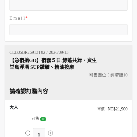
E m a i l
CEB05BR26913T02 / 2026/09/13
【急宿搶GO】宿霧５日-鯨鯊共舞、資生
堂島浮潛 SUP體驗、精油按摩
可售團位：經濟艙
10
請確認訂購內容
大人
NT$21,900
可售
10
1