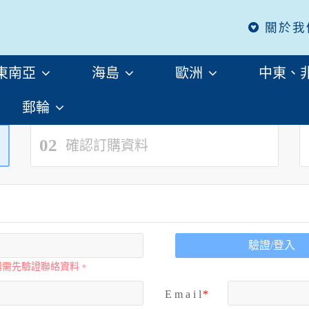
關於我
東南亞
海島
歐洲
中東、
郵輪
02
確認訂購資料
驗證/登入
購需先驗證聯絡資料。
E m a i l