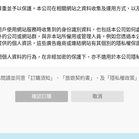
尊重並予以保護。本公司在相關網站之資料收集及運用方式，以
用戶使用網站服務時收集到的身份識別資料，也包括本公司如何
外的公司或網站群，與非本站所僱用或管理人員。例如您透過本
提供的個人資訊，這些廣告廠商或連結網站有其個別的隱私權保
開個人資料的行為，在非經加密的保護下，亦不適用於本公司隱
已閱讀並同意「訂購須知」、「旅遊契約書」、及「隱私權政策
會請您提供相關個人的資料，其範圍如下：
功能時，會保留您所提供的姓名、電子郵件地址、聯絡方式及使
括您使用連線設備的 IP 位址、使用時間、使用的瀏覽器、瀏
確認訂購
取消
。
內容進行統計與分析，分析結果之統計數據或說明文字呈現，除
網站絕不會將您的個人資料揭露予第三人或使用於蒐集目的以外
、服務、活動或贈獎時，本網站會收集您的個人識別資料，本網
、電話、住址、身份證字號、電子郵件、出生日期、性別、行業