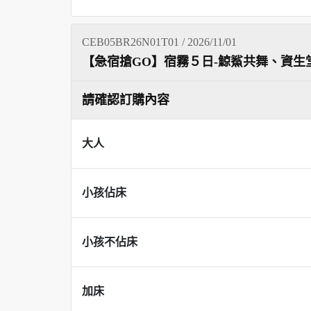
CEB05BR26N01T01 / 2026/11/01
【急宿搶GO】宿霧５日-鯨鯊共舞、資生堂
請確認訂購內容
大人
小孩佔床
小孩不佔床
加床