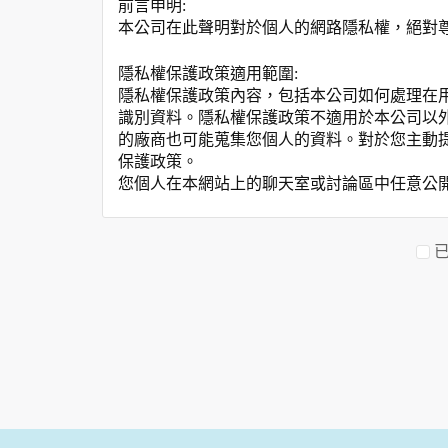
前言申明:
本公司在此聲明對於個人的網路隱私權，絕對
隱私權保護政策適用範圍:
隱私權保護政策內容，包括本公司如何處理在
識別資料。隱私權保護政策不適用於本公司以
的廠商也可能蒐集您個人的資料。對於您主動
保護政策。
您個人在本網站上的聊天室或討論區中任意公
資料的蒐集與使用方式:
為了在本網站提供您最佳的互動性服務，可能
本網站在您使用服務信箱、問卷調查等互動性
於一般瀏覽時，伺服器會自行記錄相關行徑，包
參考依據，此記錄為內部應用，決不對外公布
為提供精確的服務，我們會將收集的問卷調查
明文字，但不涉及特定個人之資料。
除非取得您的同意或其他法令之特別規定，本
在您於本網站註冊帳號、使用本網站相關產品
當客戶在本網站註冊時，我們會取得您的姓名