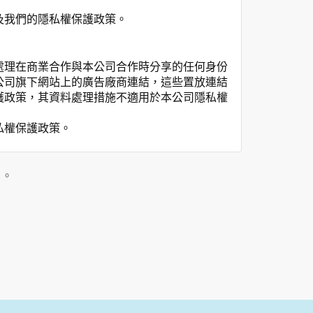
及我們的隱私權保護政策。
處理在商業合作與本公司合作時分享的任何身份
公司旗下網站上的廣告廠商連結，這些置放連結
護政策，其資料處理措施不適用於本公司隱私權
私權保護政策。
」。
用時間等。
覽及點選資料記錄等，做為我們增進網站服務的
供內部研究外，我們會視需要公佈統計數據及說
之其他用途。
站也可以從商業夥伴處取得個人資料。
等相關資料，當您註冊成功，並登入使用我們的