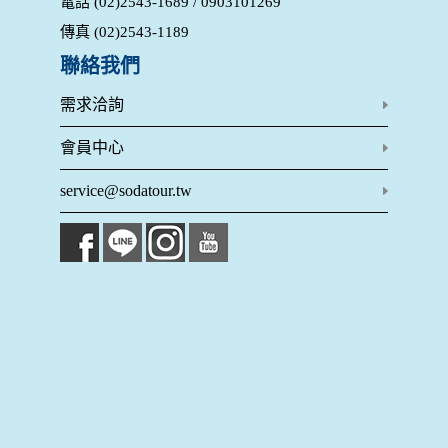
電話 (02)2543-1689 / 0903101269
的個人資料揭露予第三人或使用於蒐集目的以外之其他用途。
在您於本網站註冊帳號、使用本網站相關產品、服務、活動或
傳真 (02)2543-1189
贈獎時，本網站會收集您的個人識別資料，本網站也可以從商
業夥伴處取得個人資料。
聯絡我們
當客戶在本網站註冊時，我們會取得您的姓名、電話、住址、
身份證字號、電子郵件、出生日期、性別、行業等相關資料，
需求洽詢
當您註冊成功，並登入使用我們的服務後，我們即取得您的資
料。註冊時，本網站取得您的姓名、電話、住址、身份證字
會員中心
號、電子郵件、出生日期、性別、行業等相關資料，當您註冊
成功，並登入使用我們的服務後，本網站即取得您的資料。
service@sodatour.tw
其他除了上述，會保留您在上網瀏覽或查詢時，伺服器自行產
生的相關記錄，包括您使用連線設備的 IP 位址、使用時間、使
用的瀏覽器、瀏覽及點選資料紀錄等。本網站會對個別連線者
的瀏覽器予以標示，歸納使用者瀏覽器在本網站內部所瀏覽的
網頁，除非您願意告知您的個人資料，否則本網站不會也無法
將此項記錄和您對應。請您注意，在本網站網刊登廣告之廠
商，或與連結本網站，也可能蒐集您個人的資料。對於您主動
提供的個人資訊，這些廣告廠商、或連結網站有其個別的私權
保護政策，其資料處理措施不適用本網站隱私權保護政策，本
公司不負任何連帶責任。
本網站將在事前或註冊登錄取得您的同意後，傳送商業性資料
或電子郵件給您。本公司除了在該資料或電子郵件上註明是由
本公司發送，也會在該資料或電子郵件上提供您能隨時停止接