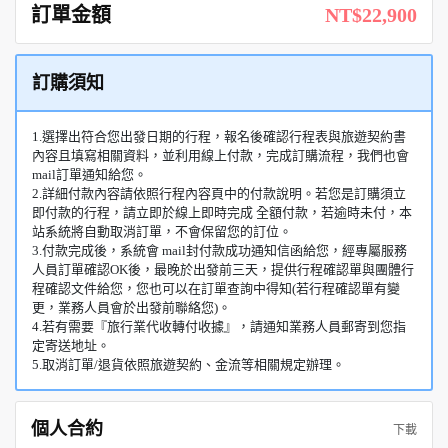
訂單金額
NT$22,900
訂購須知
1.選擇出符合您出發日期的行程，報名後確認行程表與旅遊契約書
內容且填寫相關資料，並利用線上付款，完成訂購流程，我們也會
mail訂單通知給您。
2.詳細付款內容請依照行程內容頁中的付款說明。若您是訂購須立
即付款的行程，請立即於線上即時完成 全額付款，若逾時未付，本
站系統將自動取消訂單，不會保留您的訂位。
3.付款完成後，系統會 mail封付款成功通知信函給您，經專屬服務
人員訂單確認OK後，最晚於出發前三天，提供行程確認單與團體行
程確認文件給您，您也可以在訂單查詢中得知(若行程確認單有變
更，業務人員會於出發前聯絡您)。
4.若有需要『旅行業代收轉付收據』，請通知業務人員郵寄到您指
定寄送地址。
5.取消訂單/退貨依照旅遊契約、金流等相關規定辦理。
個人合約
下載