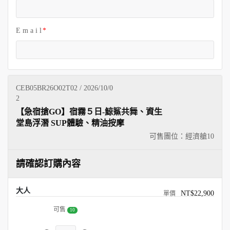
E m a i l
CEB05BR26O02T02 / 2026/10/0
2
【急宿搶GO】宿霧５日-鯨鯊共舞、資生
堂島浮潛 SUP體驗、精油按摩
可售團位：經濟艙
10
請確認訂購內容
大人
NT$22,900
可售
10