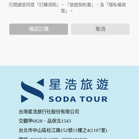
人員。例如您透過本公司旗下網站上的廣告廠商連結，這些置
已閱讀並同意「訂購須知」、「旅遊契約書」、及「隱私權政
放連結的廠商也可能蒐集您個人的資料。對於您主動提供的個
策」。
人資訊，這些廣告廠商或連結網站有其個別的隱私權保護政
策，其資料處理措施不適用於本公司隱私權保護政策。
您個人在本網站上的聊天室或討論區中任意公開個人資料的行
確認訂購
取消
為，在非經加密的保護下，亦不適用於本公司隱私權保護政
策。
資料的蒐集與使用方式:
為了在本網站提供您最佳的互動性服務，可能會請您提供相關
個人的資料，其範圍如下：
本網站在您使用服務信箱、問卷調查等互動性功能時，會保留
您所提供的姓名、電子郵件地址、聯絡方式及使用時間等。
於一般瀏覽時，伺服器會自行記錄相關行徑，包括您使用連線
設備的 IP 位址、使用時間、使用的瀏覽器、瀏覽及點選資料記
錄等，做為我們增進網站服務的參考依據，此記錄為內部應
用，決不對外公布。
為提供精確的服務，我們會將收集的問卷調查內容進行統計與
台灣星浩旅行社股份有限公司
分析，分析結果之統計數據或說明文字呈現，除供內部研究
交觀甲6828．品保北1543
外，我們會視需要公佈統計數據及說明文字，但不涉及特定個
人之資料。
台北市中山區松江路152號11樓之4(1107室)
除非取得您的同意或其他法令之特別規定，本網站絕不會將您