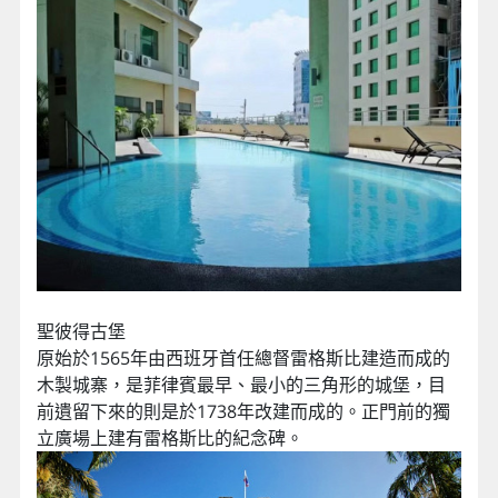
聖彼得古堡
原始於1565年由西班牙首任總督雷格斯比建造而成的
木製城寨，是菲律賓最早、最小的三角形的城堡，目
前遺留下來的則是於1738年改建而成的。正門前的獨
立廣場上建有雷格斯比的紀念碑。