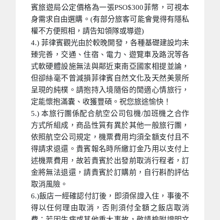
賓旅遊局公定價格為一張PSO$300菲幣，可視本
身需求自由選購。(有部分旅客可能會覺得有隱私
權不方便照相，請告知領隊或導遊)
4.) 菲律賓觀光由於較晚開發，各種基礎建設均未
臻完善，交通、住宿、電力、遊覽車及路況等各
式軟硬體設施無法與鄰近東南亞國家相提並論，
但卻絲毫不曾減損菲律賓自然文化及天然美景所
呈現的純樸。請抱持入境隨俗的閒適心情旅行，
定能懷抱滿囊、收獲豐碩。祝您旅途愉快！
5.) 本旅行團係配合航空公司包機/加班機之合作
方式所組成，商品性質有異於其他一般旅行團，
依照航空公司規定，機票費用均須全額支付且不
得請求退還。貴賓報名時所繳訂金乃用以支付上
述機票費用，故若貴賓於出發前取消行程者，訂
金將無法退還，請貴賓於訂購前，自行斟酌評估
取消風險。
6.)飯店一經確認付訂後，即須保證入住，事後不
得以任何理由取消，否則須付全額之飯店取消
費；若因生病或其他重大事故，敬請檢附證明文