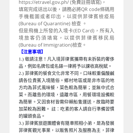
https://etravel.gov.ph/ (免費註冊填寫)，
填寫完成送出以後，請務必將QR code條碼用
手機截圖或者印出，以提供菲律賓檢疫局
(Bureau of Quarantine) 檢查 。
但是飛機上所發的入境卡(ED Card)，所有入
境旅客仍須填寫，以提供菲律賓移民局
(Bureau of Immigration)檢查。
【注意事項】
1.) 敬請注意！凡入境菲律賓攜帶有未拆裝的奢侈
品，例如名牌包或名錶一律將予以課收高稅賦。
2.) 菲律賓的餐食文化非常不同，口味較重偏酸鹹
請各位貴賓入境隨俗。鄉村地區或是非市區的地
方均為菲式風味餐，菜色較為簡單；並無中式合
菜。而離島的環境，遠離市區，用餐環境設備較
為簡單。又因食材皆需仰賴船隻運送，故臨時要
加菜較為困難。 註：吃素的客人請自行準備習慣
的罐頭食品。
3.) 菲律賓旅遊團體會有隨車照相小弟，是為發展
菲律賓觀光事業，以販售照片及服務為主，菲律