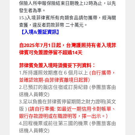
保險人所申報保險結束日期晚上12時為止，以先
發生者為準。
15.)入境菲律賓所有肉類食品請勿攜帶，經海關
查獲，違反者罰款菲幣 二十萬元。
【入境&簽証資訊】
自2025年7月1日起，台灣護照持有者入境菲
律賓可免簽證停留不超過14天
菲律賓免簽入境時須備妥下列資料：
1.所持護照效期應在６個月以上
(自行攜帶，
並確認效期-由菲律賓離境日起算）
2.已預訂的飯店住宿或訂房紀錄 (參團旅客由
送機人員轉交)
3.
足以負擔在菲律賓停留期間之
財力證明
(英文
版 )
(請自行準備: 如最近一期信用卡對帳單、
銀行存款證明或在職證明等，擇一出示。）
4.回程機票或前往第三國的機票
(參團旅客由
送機人員轉交)