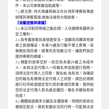
件，本公司會敬量協助處理。
7.) 請注意: 持大陸護照無法在台灣菲律賓辦事處
辦理菲律賓簽證,故無法接待大陸旅客。
【溫馨提醒與建議】
1.) 本公司對同等級之飯店間，入住選擇有最終決
定之權利。
2.) 為考量旅客自身旅遊安全，並顧及同團其他旅
客之旅遊權益，年滿70歲及行動不便之貴賓，若
無親友陪同者，請事先告知敝公司，讓我們為您
提供專業的建議。
3.) 親愛的旅客您好，如您為未滿20歲之未成年
人，未與法定代理人一同報名參加旅遊行程時，
須得法定代理人之同意，報名始 為有效！為確認
您的報名有徵得法定代理人之同意，請您記得將
旅行社所給旅遊定型化契約書或同意書，提供給
您的法定代理人簽名後並繳回，報名手續始有效
完成！
4.) 團體旅遊需多方顧及全體旅客，時間的安排也
需相互配合，故若有嬰幼兒同行時，可能無法妥