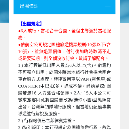
出團備註
【出團規定】
●6人成行，當地合車合團，全程由導遊於當地服
務。
●依航空公司規定團體旅遊機票規則:10張以下(含
10張) ，並無退票價值，付訂後如臨時取消不走
或是要延期，則全額沒收訂金，敬請了解配合。
1.) 本行程最低出團人數為6人以上(含)。宿霧均
不可獨立出團；於國外時當地旅行社會採合團合
車合船方式處理，菲律賓用車以VAN (麵包車)或
團
COASTER (中巴)居多，造成不便，尚請見諒!
體若滿16 人方派合格領隊。2人~15人本公司可
徵求旅客同意將團體更改為(迷你小團)型態照常
出發，台灣無領隊隨行服務，但當地仍配備專業
導遊進行解說及服務。
2.) 行程報價已含菲律賓簽證。
3.)特別說明：本行程設定為團體旅遊行程，故為