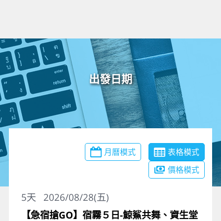
出發日期
月曆模式
表格模式
價格模式
5
天
2026/08/28(五)
【急宿搶GO】宿霧５日-鯨鯊共舞、資生堂