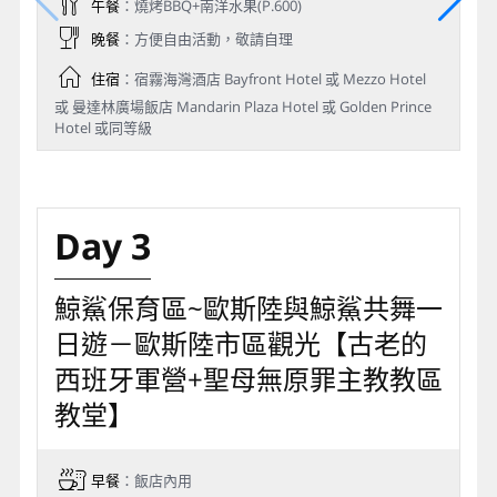
午餐
：燒烤BBQ+南洋水果(P.600)
晚餐
：方便自由活動，敬請自理
住宿
：宿霧海灣酒店 Bayfront Hotel 或 Mezzo Hotel
或 曼達林廣場飯店 Mandarin Plaza Hotel 或 Golden Prince
Hotel 或同等級
Day 3
鯨鯊保育區~歐斯陸與鯨鯊共舞一
日遊－歐斯陸市區觀光【古老的
西班牙軍營+聖母無原罪主教教區
教堂】
早餐
：飯店內用