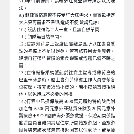
~10年有期徒刑，請務必注意並遵守規定以免觸
法。
9.) 菲律賓宿霧皆不接受訂大床需求，貴賓欲指定
大床只可需求不保證,造成不便,敬請見諒!
10.) 飯店住宿為二人一室，且無自然單間。
11.) 領隊無自然單間。
12.)宿霧薄荷島上飯店因屬離島區所以在素食餐
點的準備上不是很足夠，若有旅客用素食餐者，
建議自行帶些習慣的素食罐頭或泡麵已備不時之
需。
13.)在宿霧搭乘螃蟹船前往資生堂導或薄荷島的
巴里卡薩島時，船上會有菲律賓工作人員會幫各
位按摩，按完後須給小費的，若不按請直接拒絕
他，以免造成不必要的困擾
14.)行程中已投保最高5000萬元履約特約險內附
加之每人500萬元意外死殘責任險及20萬元意外
醫療險＋S.O.S國際海外緊急救援。保險期間係指
旅遊團員自離開其居住處所開始旅遊起，至旅遊
團員結束該次旅遊直接返回其居住處所，或至被