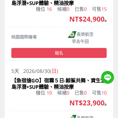
島浮潛+SUP體驗、精油按摩
機位
16
候補
0
已售
0
可售
15
NT$24,900
起
長榮航空
桃園國際機場
早去午回
報名
5
天
2026/08/30
(日)
【急宿搶GO】宿霧５日-鯨鯊共舞、資生堂
島浮潛+SUP體驗、精油按摩
機位
10
候補
0
已售
0
可售
10
NT$23,900
起