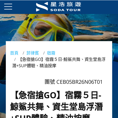
首頁
菲律賓
宿霧
【急宿搶GO】宿霧５日-鯨鯊共舞、資生堂島浮
潛+SUP體驗、精油按摩
團號 CEB05BR26N06T01
【急宿搶GO】宿霧５日-
鯨鯊共舞、資生堂島浮潛