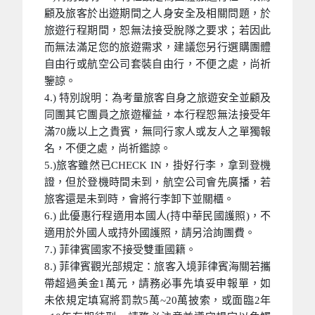
顧及旅客於出遊期間之人身安全及相關問題，於
旅遊行程期間，恕無法接受脫隊之要求；若因此
而無法滿足您的旅遊需求，建議您另行選購團體
自由行或航空公司套裝自由行，不便之處，尚祈
鑒諒。
4.) 特別說明：為考量旅客自身之旅遊安全並顧及
同團其它團員之旅遊權益，本行程恕無法接受年
滿70歲以上之貴賓，無同行家人或友人之單獨報
名，不便之處，尚祈鑑諒。
5.)旅客雖然已CHECK IN，掛好行李，拿到登機
證，但於登機時間未到，航空公司會先廣播，若
旅客還是未到時，會將行李卸下並關櫃。
6.) 此優惠行程適用本國人(持中華民國護照)，不
適用於外國人或持外國護照，請另洽詢團費。
7.) 菲律賓國家不接受雙重國籍。
8.) 菲律賓觀光部規定：旅客入境菲律賓海關若攜
帶超過美金1萬元，請務必事先填妥申報單，如
未依規定填寫將罰款5萬~20萬披索，或面臨2年