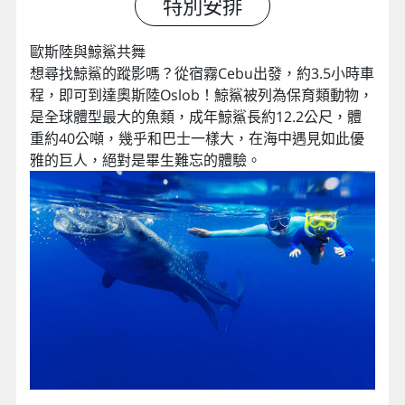
特別安排
歐斯陸與鯨鯊共舞
想尋找鯨鯊的蹤影嗎？從宿霧Cebu出發，約3.5小時車
程，即可到達奧斯陸Oslob！鯨鯊被列為保育類動物，
是全球體型最大的魚類，成年鯨鯊長約12.2公尺，體
重約40公噸，幾乎和巴士一樣大，在海中遇見如此優
雅的巨人，絕對是畢生難忘的體驗。