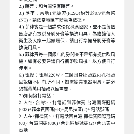
2.) 時差：和台灣沒有時差。
3.) 匯率：當地1元披索(PESO)約等於0.9元台幣
(NT)，請依當地匯率變動為依據。
4.) 菲律賓是一個講求環保概念國家，並不是每個
飯店都有提供牙刷牙膏等換洗用具，為維護個人
衛生及大家一起做環保，請自行準備牙刷牙膏等
換洗用具。
5.) 菲律賓每一個飯店的房間並不是都有提供吹風
機，如有必要建議自行攜帶吹風機，以方便自行
使用。
6.) 電壓：電壓220W，三腳圓身插頭或兩孔插頭
因飯店不同有所不同，如需攜帶電器用具，請必
須攜帶萬用插頭以備需要。
7.)如何撥打電話：
》人在<台灣>，打電話到菲律賓 台灣國際冠碼
(002)+菲律賓國碼(63)+馬尼拉區(2)+ 電話號碼
》人在<菲律賓>，打電話回台灣 菲律賓國際冠碼
(00)+台灣國碼(886)+台北區域號碼(2)+台北家中
電話