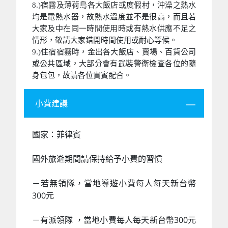
8.)宿霧及薄荷島各大飯店或度假村，沖澡之熱水
均是電熱水器，故熱水溫度並不是很高，而且若
大家及中在同一時間使用時或有熱水供應不足之
情形，敬請大家錯開時間使用或耐心等候。
9.)住宿宿霧時，金出各大飯店、賣場、百貨公司
或公共區域，大部分會有武裝警衛檢查各位的隨
身包包，故請各位貴賓配合。
小費建議
國家：菲律賓
國外旅遊期間請保持給予小費的習慣
－若無領隊，當地導遊小費每人每天新台幣
300元
－有派領隊 ，當地小費每人每天新台幣300元