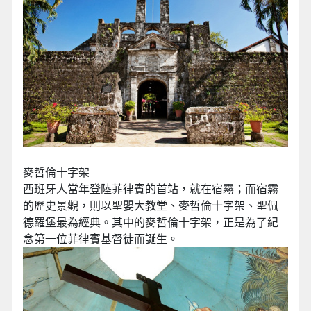
麥哲倫十字架
西班牙人當年登陸菲律賓的首站，就在宿霧；而宿霧
的歷史景觀，則以聖嬰大教堂、麥哲倫十字架、聖佩
德羅堡最為經典。其中的麥哲倫十字架，正是為了紀
念第一位菲律賓基督徒而誕生。