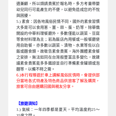
適兼顧，所以煩請貴賓於報名時，多方考量帶嬰
幼兒同行可能產生的不便，以避免造成您的不悅
與困擾。
5.) 素食：因各地風俗民情不同，國外的素食習慣
大多是可以食用蔥、薑、蒜、蛋、奶等，除華僑
開設的中華料理餐廳外，多數僅能以蔬菜、豆腐
等食材料理為主；若為飯店內用餐或一般餐廳使
用自助餐，亦多數以蔬菜、漬物、水果等佐以白
飯或麵食類。故敬告素食貴賓，海外團體素食餐
之安排，無法如同在台灣般豐富且多變化，故建
議素食貴賓能多多鑑諒並自行準備素食罐頭或泡
麵等，以備不時之需。
6.)本行程導遊於車上講解風俗民情時，會提供部
分當地各式特產及特色商品供旅客了解及購買，
旅客可自由選購回國與親友分享。
【旅遊須知】
1.) 氣候：一年四季都是夏天，平均溫度約25～
35度之間。