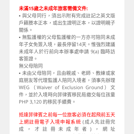
未滿15歲之未成年旅客需備文件:
▪ 與父母同行，須出示附有完成註記之英文版
戶籍謄本正本，或出生證明正本，以證明親子
關係。
▪ 無監護權的父母監護權的一方亦可陪同未成
年子女免簽入境，最長停留14天。惟強烈建議
未成年人於行前向本辦事處申請 9(a) 臨時訪
客簽證。
無父母陪同
▪ 未由父母陪同，且由親戚、老師、教練或家
庭朋友等代理監護人陪同入境者，須事先辦理
WEG（Waiver of Exclusion Ground）文
件，並於入境時向菲律賓移民局繳交每位孩童
PHP 3,120 的移民手續費。
抵達菲律賓之前每一位旅客必須在起飛前五天
上網註冊電子入境申報系統
(成人先註冊完
成，才註冊未成年者)，網址