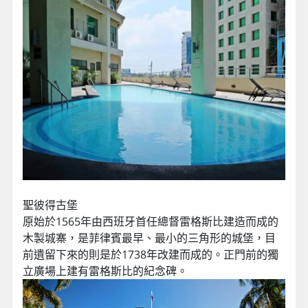
聖彼得古堡
原始於1565年由西班牙首任總督雷格斯比建造而成的
木製城寨，是菲律賓最早、最小的三角形的城堡，目
前遺留下來的則是於1738年改建而成的。正門前的獨
立廣場上建有雷格斯比的紀念碑。