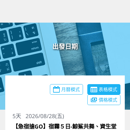
出發日期
月曆模式
表格模式
價格模式
5
天
2026/08/28(五)
【急宿搶GO】宿霧５日-鯨鯊共舞、資生堂