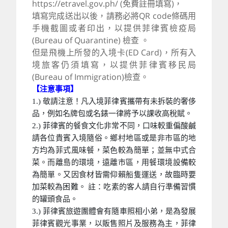
https://etravel.gov.ph/ (免費註冊填寫)，
填寫完成送出以後，請務必將QR code條碼用
手機截圖或者印出，以提供菲律賓檢疫局
(Bureau of Quarantine) 檢查 。
但是飛機上所發的入境卡(ED Card)，所有入
境旅客仍須填寫，以提供菲律賓移民局
(Bureau of Immigration)檢查。
【注意事項】
1.) 敬請注意！凡入境菲律賓攜帶有未拆裝的奢侈
品，例如名牌包或名錶一律將予以課收高稅賦。
2.) 菲律賓的餐食文化非常不同，口味較重偏酸鹹
請各位貴賓入境隨俗。鄉村地區或是非市區的地
方均為菲式風味餐，菜色較為簡單；並無中式合
菜。而離島的環境，遠離市區，用餐環境設備較
為簡單。又因食材皆需仰賴船隻運送，故臨時要
加菜較為困難。 註：吃素的客人請自行準備習慣
的罐頭食品。
3.) 菲律賓旅遊團體會有隨車照相小弟，是為發展
菲律賓觀光事業，以販售照片及服務為主，菲律