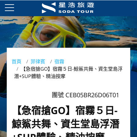
首頁
菲律賓
宿霧
【急宿搶GO】宿霧５日-鯨鯊共舞、資生堂島浮
潛+SUP體驗、精油按摩
團號 CEB05BR26D06T01
【急宿搶GO】宿霧５日-
鯨鯊共舞、資生堂島浮潛