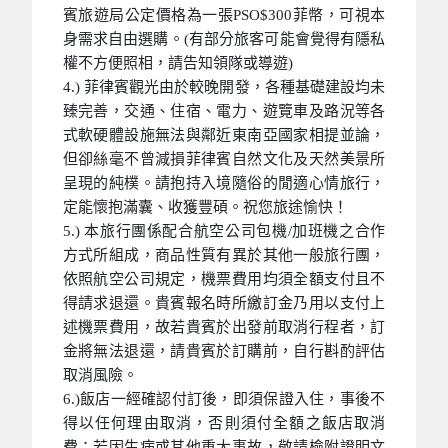
賓旅遊局公定價格為一張PSO$300菲幣，可視本
身需求自由選購。(有部分旅客可能會覺得有隱私
權不方便照相，請告知領隊或導遊)
4.) 菲律賓觀光由於較晚開發，各種基礎建設均未
臻完善，交通、住宿、電力、遊覽車及路況等各
式軟硬體設施無法與鄰近東南亞國家相提並論，
但卻絲毫不曾減損菲律賓自然文化及天然美景所
呈現的純樸。請抱持入境隨俗的閒適心情旅行，
定能懷抱滿囊、收獲豐碩。祝您旅途愉快！
5.) 本旅行團係配合航空公司包機/加班機之合作
方式所組成，商品性質有異於其他一般旅行團，
依照航空公司規定，機票費用均須全額支付且不
得請求退還。貴賓報名時所繳訂金乃用以支付上
述機票費用，故若貴賓於出發前取消行程者，訂
金將無法退還，請貴賓於訂購前，自行斟酌評估
取消風險。
6.)飯店一經確認付訂後，即須保證入住，事後不
得以任何理由取消，否則須付全額之飯店取消
費；若因生病或其他重大事故，敬請檢附證明文