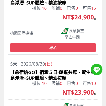
島浮潛+SUP體驗、精油按摩
機位
16
候補
0
已售
0
可售
15
NT$24,900
起
長榮航空
桃園國際機場
早去午回
報名
5
天
2026/08/30
(日)
【急宿搶GO】宿霧５日-鯨鯊共舞、資生堂
島浮潛+SUP體驗、精油按摩
機位
10
候補
0
已售
0
可售
10
NT$23,900
起