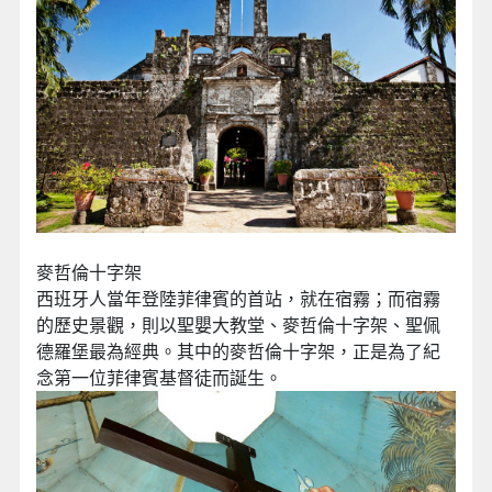
麥哲倫十字架
西班牙人當年登陸菲律賓的首站，就在宿霧；而宿霧
的歷史景觀，則以聖嬰大教堂、麥哲倫十字架、聖佩
德羅堡最為經典。其中的麥哲倫十字架，正是為了紀
念第一位菲律賓基督徒而誕生。