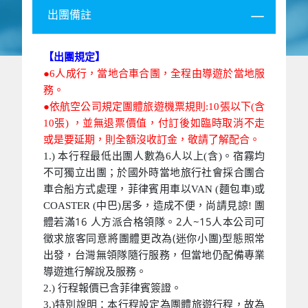
出團備註
【出團規定】
●6人成行，當地合車合團，全程由導遊於當地服
務。
●依航空公司規定團體旅遊機票規則:10張以下(含
10張) ，並無退票價值，付訂後如臨時取消不走
或是要延期，則全額沒收訂金，敬請了解配合。
1.) 本行程最低出團人數為6人以上(含)。宿霧均
不可獨立出團；於國外時當地旅行社會採合團合
車合船方式處理，菲律賓用車以VAN (麵包車)或
團
COASTER (中巴)居多，造成不便，尚請見諒!
體若滿16 人方派合格領隊。2人~15人本公司可
徵求旅客同意將團體更改為(迷你小團)型態照常
出發，台灣無領隊隨行服務，但當地仍配備專業
導遊進行解說及服務。
2.) 行程報價已含菲律賓簽證。
3.)特別說明：本行程設定為團體旅遊行程，故為