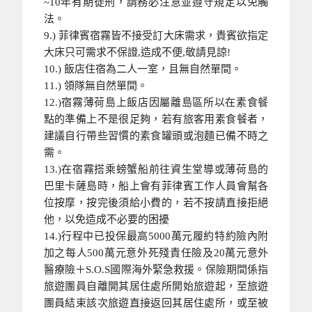
~10年有期徒刑，請務必注意並遵守規定以免觸
法。
9.) 菲律賓宿霧皆不接受訂大床需求，貴賓欲指定
大床只可需求不保證,造成不便,敬請見諒!
10.) 飯店住宿為二人一室，且無自然單間。
11.) 領隊無自然單間。
12.)宿霧薄荷島上飯店因屬離島區所以在素食餐
點的準備上不是很足夠，若有旅客用素食餐者，
建議自行帶些習慣的素食罐頭或泡麵已備不時之
需。
13.)在宿霧搭乘螃蟹船前往資生堂導或薄荷島的
巴里卡薩島時，船上會有菲律賓工作人員會幫各
位按摩，按完後須給小費的，若不按請直接拒絕
他，以免造成不必要的困擾
14.)行程中已投保最高5000萬元履約特約險內附
加之每人500萬元意外死殘責任險及20萬元意外
醫療險＋S.O.S國際海外緊急救援。保險期間係指
旅遊團員自離開其居住處所開始旅遊起，至旅遊
團員結束該次旅遊直接返回其居住處所，或至被