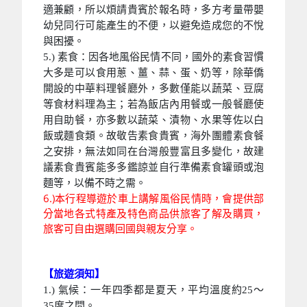
適兼顧，所以煩請貴賓於報名時，多方考量帶嬰
幼兒同行可能產生的不便，以避免造成您的不悅
與困擾。
5.) 素食：因各地風俗民情不同，國外的素食習慣
大多是可以食用蔥、薑、蒜、蛋、奶等，除華僑
開設的中華料理餐廳外，多數僅能以蔬菜、豆腐
等食材料理為主；若為飯店內用餐或一般餐廳使
用自助餐，亦多數以蔬菜、漬物、水果等佐以白
飯或麵食類。故敬告素食貴賓，海外團體素食餐
之安排，無法如同在台灣般豐富且多變化，故建
議素食貴賓能多多鑑諒並自行準備素食罐頭或泡
麵等，以備不時之需。
6.)本行程導遊於車上講解風俗民情時，會提供部
分當地各式特產及特色商品供旅客了解及購買，
旅客可自由選購回國與親友分享。
【旅遊須知】
1.) 氣候：一年四季都是夏天，平均溫度約25～
35度之間。