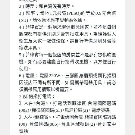
2.) 時差：和台灣沒有時差。
3.) 匯率：當地1元披索(PESO)約等於0.9元台幣
(NT)，請依當地匯率變動為依據。
4.) 菲律賓是一個講求環保概念國家，並不是每個
飯店都有提供牙刷牙膏等換洗用具，為維護個人
衛生及大家一起做環保，請自行準備牙刷牙膏等
換洗用具。
5.) 菲律賓每一個飯店的房間並不是都有提供吹風
機，如有必要建議自行攜帶吹風機，以方便自行
使用。
6.) 電壓：電壓220W，三腳圓身插頭或兩孔插頭
因飯店不同有所不同，如需攜帶電器用具，請必
須攜帶萬用插頭以備需要。
7.)如何撥打電話：
》人在<台灣>，打電話到菲律賓 台灣國際冠碼
(002)+菲律賓國碼(63)+馬尼拉區(2)+ 電話號碼
》人在<菲律賓>，打電話回台灣 菲律賓國際冠碼
(00)+台灣國碼(886)+台北區域號碼(2)+台北家中
電話