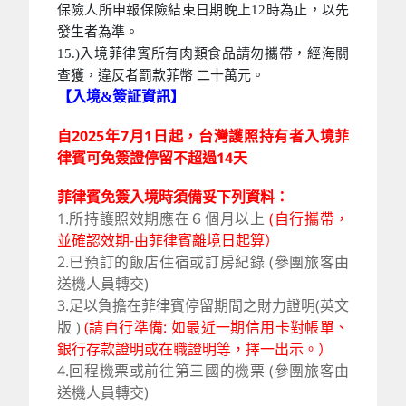
保險人所申報保險結束日期晚上12時為止，以先
發生者為準。
15.)入境菲律賓所有肉類食品請勿攜帶，經海關
查獲，違反者罰款菲幣 二十萬元。
【入境&簽証資訊】
自2025年7月1日起，台灣護照持有者入境菲
律賓可免簽證停留不超過14天
菲律賓免簽入境時須備妥下列資料：
1.所持護照效期應在６個月以上
(自行攜帶，
並確認效期-由菲律賓離境日起算）
2.已預訂的飯店住宿或訂房紀錄 (參團旅客由
送機人員轉交)
3.
足以負擔在菲律賓停留期間之
財力證明
(英文
版 )
(請自行準備: 如最近一期信用卡對帳單、
銀行存款證明或在職證明等，擇一出示。）
4.回程機票或前往第三國的機票
(參團旅客由
送機人員轉交)