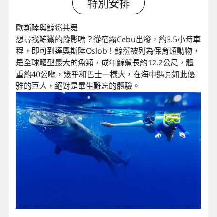
特別安排
歐斯陸與鯨鯊共舞
想尋找鯨鯊的蹤影嗎？從宿霧Cebu出發，約3.5小時車
程，即可到達奧斯陸Oslob！鯨鯊被列為保育類動物，
是全球體型最大的魚類，成年鯨鯊長約12.2公尺，體
重約40公噸，幾乎和巴士一樣大，在海中遇見如此優
雅的巨人，絕對是畢生難忘的體驗。