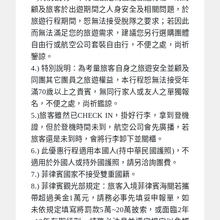
顧及旅客於出遊期間之人身安全及相關問題，於
旅遊行程期間，恕無法接受脫隊之要求；若因此
而無法滿足您的旅遊需求，建議您另行選購團體
自由行或航空公司套裝自由行，不便之處，尚祈
鑒諒。
4.) 特別說明：為考量旅客自身之旅遊安全並顧及
同團其它團員之旅遊權益，本行程恕無法接受年
滿70歲以上之貴賓，無同行家人或友人之單獨報
名，不便之處，尚祈鑑諒。
5.)旅客雖然已CHECK IN，掛好行李，拿到登機
證，但於登機時間未到，航空公司會先廣播，若
旅客還是未到時，會將行李卸下並關櫃。
6.) 此優惠行程適用本國人(持中華民國護照)，不
適用於外國人或持外國護照，請另洽詢團費。
7.) 菲律賓國家不接受雙重國籍。
8.) 菲律賓觀光部規定：旅客入境菲律賓海關若攜
帶超過美金1萬元，請務必事先填妥申報單，如
未依規定填寫將罰款5萬~20萬披索，或面臨2年