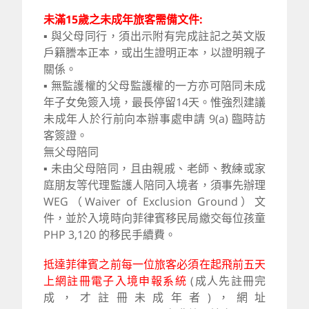
未滿15歲之未成年旅客需備文件:
▪ 與父母同行，須出示附有完成註記之英文版
戶籍謄本正本，或出生證明正本，以證明親子
關係。
▪ 無監護權的父母監護權的一方亦可陪同未成
年子女免簽入境，最長停留14天。惟強烈建議
未成年人於行前向本辦事處申請 9(a) 臨時訪
客簽證。
無父母陪同
▪ 未由父母陪同，且由親戚、老師、教練或家
庭朋友等代理監護人陪同入境者，須事先辦理
WEG（Waiver of Exclusion Ground）文
件，並於入境時向菲律賓移民局繳交每位孩童
PHP 3,120 的移民手續費。
抵達菲律賓之前每一位旅客必須在起飛前五天
上網註冊電子入境申報系統
(成人先註冊完
成，才註冊未成年者)，網址