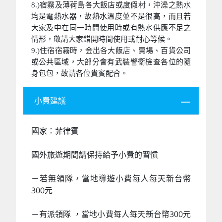
8.)宿霧及薄荷島各大飯店或度假村，沖澡之熱水
均是電熱水器，故熱水溫度並不是很高，而且若
大家及中在同一時間使用時或有熱水供應不足之
情形，敬請大家錯開時間使用或耐心等候。
9.)住宿宿霧時，金出各大飯店、賣場、百貨公司
或公共區域，大部分會有武裝警衛檢查各位的隨
身包包，故請各位貴賓配合。
小費建議
國家：菲律賓
國外旅遊期間請保持給予小費的習慣
－若無領隊，當地導遊小費每人每天新台幣
300元
－有派領隊 ，當地小費每人每天新台幣300元