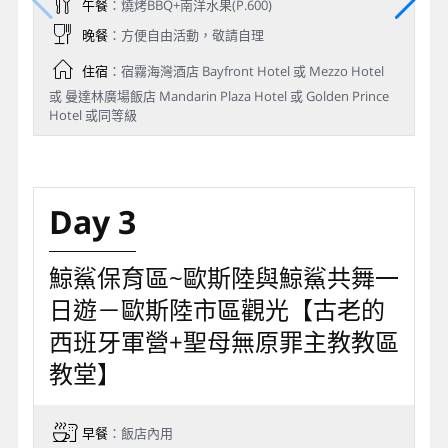
午餐
：燒烤BBQ+南洋水果(P.600)
晚餐
：方便自由活動，敬請自理
住宿
：宿霧海灣酒店 Bayfront Hotel 或 Mezzo Hotel
或 曼達林廣場飯店 Mandarin Plaza Hotel 或 Golden Prince
Hotel 或同等級
Day 3
鯨鯊保育區~歐斯陸與鯨鯊共舞一
日遊－歐斯陸市區觀光【古老的
西班牙軍營+聖母無原罪主教教區
教堂】
早餐
：飯店內用