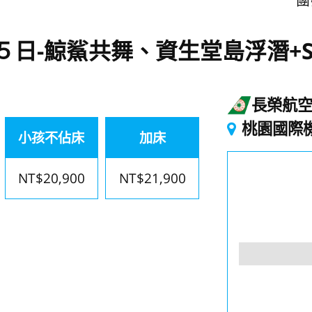
團
５日-鯨鯊共舞、資生堂島浮潛+
長榮航
桃園國際
小孩不佔床
加床
NT$20,900
NT$21,900