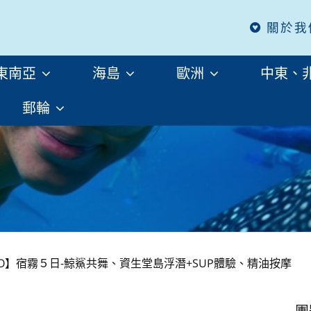
關於我
東南亞
海島
歐洲
中東、
郵輪
O】宿霧５日-鯨鯊共舞、資生堂島浮潛+SUP體驗、精油按摩