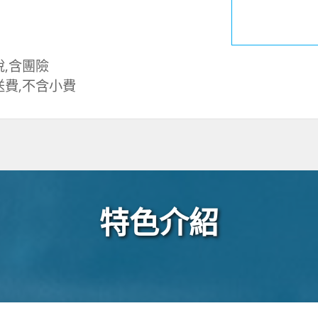
,含團險
送費,不含小費
特色介紹