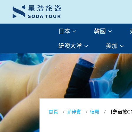
日本
韓國
紐澳大洋
美加
首頁
菲律賓
宿霧
【急宿搶G