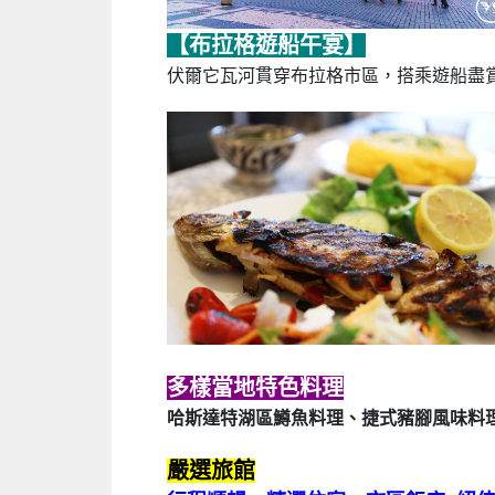
【布拉格遊船午宴】
伏爾它瓦河貫穿布拉格市區，搭乘遊船盡
多樣當地特色料理
哈斯達特湖區鱒魚料理、捷式豬腳風味料
嚴選旅館