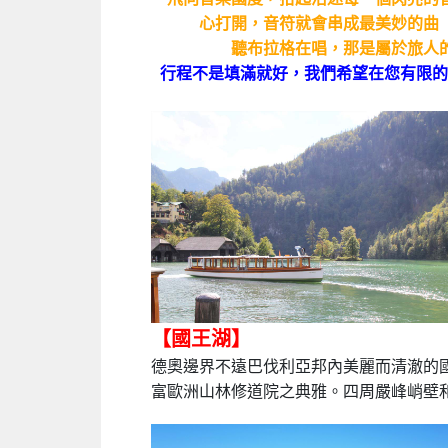
心打開，音符就會串成最美妙的曲
聽布拉格在唱，那是屬於旅人的歌...
行程不是填滿就好，我們希望在您有限的
【國王湖】
德奧邊界不遠巴伐利亞邦內美麗而清澈的
富歐洲山林修道院之典雅。四周嚴峰峭壁