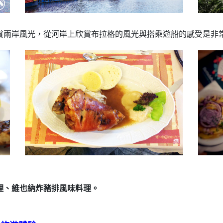
賞兩岸風光，從河岸上欣賞布拉格的風光與搭乘遊船的感受是非
理、維也納炸豬排風味料理。