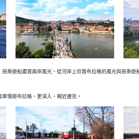
，搭乘遊船盡賞兩岸風光，從河岸上欣賞布拉格的風光與搭乘遊
電車慢遊布拉格，更深入、親近捷克。