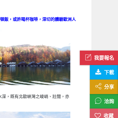
頓飯，或許喝杯咖啡，深切的體驗歐洲人
我要報名
下載
分享
水深，既有北歐峽灣之峻峭、壯闊，亦
洽詢