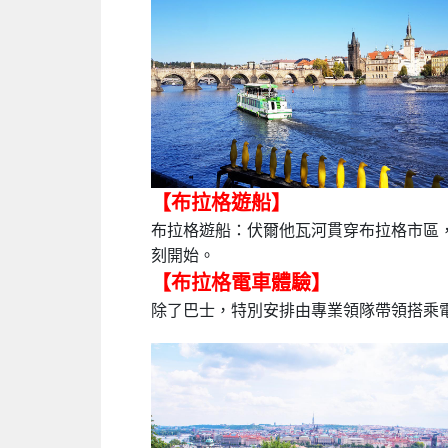
【布拉格遊船】
布拉格遊船：伏爾他瓦河貫穿布拉格市區
刻開始。
【布拉格電車體驗】
除了巴士，特別安排由專業領隊帶領搭乘