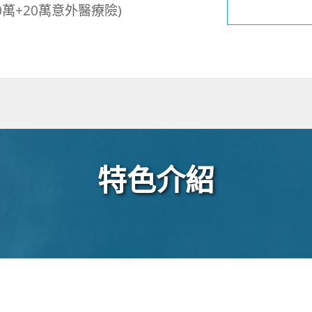
萬+20萬意外醫療險)
特色介紹