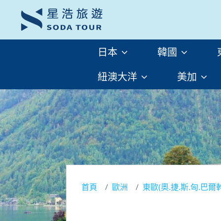
日本
韓國
紐澳大洋
美加
首頁
歐洲
東歐(奧.捷.斯.匈.巴爾