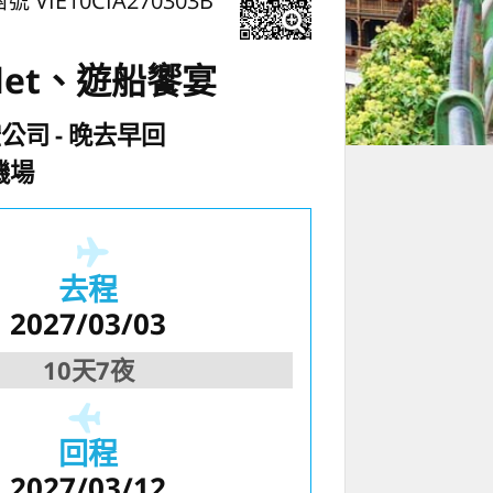
號 VIE10CIA270303B
let、遊船饗宴
空公司
晚去早回
機場
去程
2027/03/03
10天7夜
回程
2027/03/12