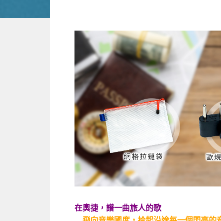
在奧捷，譜一曲旅人的歌
飛向音樂國度，拾起沿途每一個閃亮的