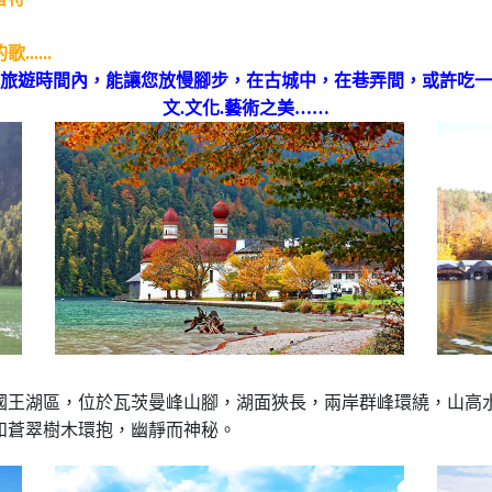
...
旅遊時間內，能讓您放慢腳步，在古城中，在巷弄間，或許吃一
文.文化.藝術之美……
國王湖區，位於瓦茨曼峰山腳，湖面狹長，兩岸群峰環繞，山高
和蒼翠樹木環抱，幽靜而神秘。