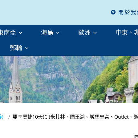
關於我
東南亞
海島
歐洲
中東、
郵輪
幹)
雙享奧捷10天(CI)米其林、國王湖、城堡皇宮、Outlet、