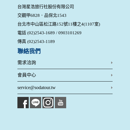
為提供精確的服務，我們會將收集的問卷調查內容進行統計與
台灣星浩旅行社股份有限公司
分析，分析結果之統計數據或說明文字呈現，除供內部研究
交觀甲6828．品保北1543
外，我們會視需要公佈統計數據及說明文字，但不涉及特定個
人之資料。
台北市中山區松江路152號11樓之4(1107室)
除非取得您的同意或其他法令之特別規定，本網站絕不會將您
電話 (02)2543-1689 / 0903101269
的個人資料揭露予第三人或使用於蒐集目的以外之其他用途。
在您於本網站註冊帳號、使用本網站相關產品、服務、活動或
傳真 (02)2543-1189
贈獎時，本網站會收集您的個人識別資料，本網站也可以從商
業夥伴處取得個人資料。
聯絡我們
當客戶在本網站註冊時，我們會取得您的姓名、電話、住址、
身份證字號、電子郵件、出生日期、性別、行業等相關資料，
需求洽詢
當您註冊成功，並登入使用我們的服務後，我們即取得您的資
料。註冊時，本網站取得您的姓名、電話、住址、身份證字
會員中心
號、電子郵件、出生日期、性別、行業等相關資料，當您註冊
成功，並登入使用我們的服務後，本網站即取得您的資料。
service@sodatour.tw
其他除了上述，會保留您在上網瀏覽或查詢時，伺服器自行產
生的相關記錄，包括您使用連線設備的 IP 位址、使用時間、使
用的瀏覽器、瀏覽及點選資料紀錄等。本網站會對個別連線者
的瀏覽器予以標示，歸納使用者瀏覽器在本網站內部所瀏覽的
網頁，除非您願意告知您的個人資料，否則本網站不會也無法
將此項記錄和您對應。請您注意，在本網站網刊登廣告之廠
商，或與連結本網站，也可能蒐集您個人的資料。對於您主動