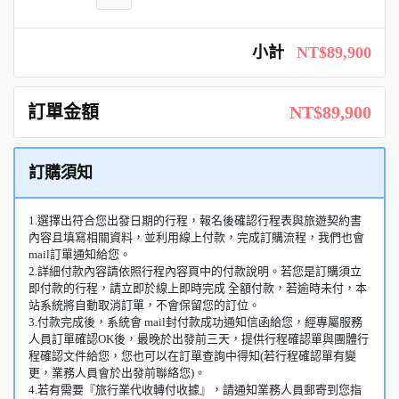
小計
NT$89,900
訂單金額
NT$89,900
訂購須知
1.選擇出符合您出發日期的行程，報名後確認行程表與旅遊契約書
內容且填寫相關資料，並利用線上付款，完成訂購流程，我們也會
mail訂單通知給您。
2.詳細付款內容請依照行程內容頁中的付款說明。若您是訂購須立
即付款的行程，請立即於線上即時完成 全額付款，若逾時未付，本
站系統將自動取消訂單，不會保留您的訂位。
3.付款完成後，系統會 mail封付款成功通知信函給您，經專屬服務
人員訂單確認OK後，最晚於出發前三天，提供行程確認單與團體行
程確認文件給您，您也可以在訂單查詢中得知(若行程確認單有變
更，業務人員會於出發前聯絡您)。
4.若有需要『旅行業代收轉付收據』，請通知業務人員郵寄到您指