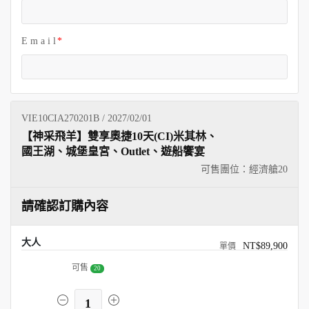
E m a i l
VIE10CIA270201B / 2027/02/01
【神采飛羊】雙享奧捷10天(CI)米其林、
國王湖、城堡皇宮、Outlet、遊船饗宴
可售團位：經濟艙
20
請確認訂購內容
大人
NT$89,900
可售
20
1