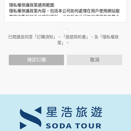
隱私權保護政策適用範圍:
隱私權保護政策內容，包括本公司如何處理在用戶使用網站服
務時收集到的身份識別資料，也包括本公司如何處理在商業合
作與本公司合作時分享的任何身份識別資料。隱私權保護政策
不適用於本公司以外的公司或網站群，與非本站所僱用或管理
人員。例如您透過本公司旗下網站上的廣告廠商連結，這些置
已閱讀並同意「訂購須知」、「旅遊契約書」、及「隱私權政
放連結的廠商也可能蒐集您個人的資料。對於您主動提供的個
策」。
人資訊，這些廣告廠商或連結網站有其個別的隱私權保護政
策，其資料處理措施不適用於本公司隱私權保護政策。
您個人在本網站上的聊天室或討論區中任意公開個人資料的行
確認訂購
取消
為，在非經加密的保護下，亦不適用於本公司隱私權保護政
策。
資料的蒐集與使用方式:
為了在本網站提供您最佳的互動性服務，可能會請您提供相關
個人的資料，其範圍如下：
本網站在您使用服務信箱、問卷調查等互動性功能時，會保留
您所提供的姓名、電子郵件地址、聯絡方式及使用時間等。
於一般瀏覽時，伺服器會自行記錄相關行徑，包括您使用連線
設備的 IP 位址、使用時間、使用的瀏覽器、瀏覽及點選資料記
錄等，做為我們增進網站服務的參考依據，此記錄為內部應
用，決不對外公布。