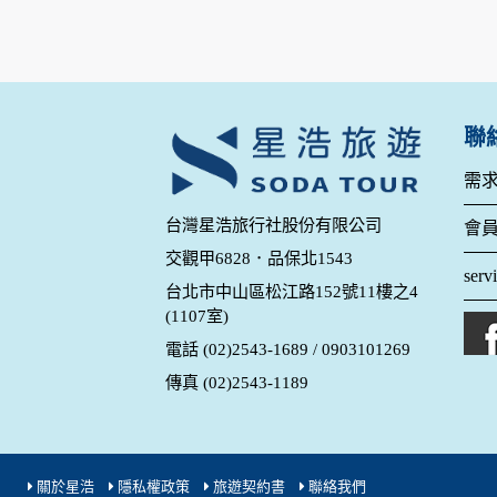
明文字，但不涉及特定個人之資料。
除非取得您的同意或其他法令之特別規定，本
在您於本網站註冊帳號、使用本網站相關產品
當客戶在本網站註冊時，我們會取得您的姓名
服務後，我們即取得您的資料。註冊時，本網
登入使用我們的服務後，本網站即取得您的資
聯
其他除了上述，會保留您在上網瀏覽或查詢時，
錄等。本網站會對個別連線者的瀏覽器予以標
需
項記錄和您對應。請您注意，在本網站網刊登
台灣星浩旅行社股份有限公司
網站有其個別的私權保護政策，其資料處理措
會
本網站將在事前或註冊登錄取得您的同意後，
交觀甲6828．品保北1543
serv
郵件上提供您能隨時停止接收這些資料或電子
台北市中山區松江路152號11樓之4
(1107室)
資料使用:
電話 (02)2543-1689 / 0903101269
本公司不會向任何人出售或出借您的個人識別
在以下情況下， 本公司會向其他人士或公司提
傳真 (02)2543-1189
1.遵守法令或政府機關的要求；或我們發覺您
2.為了保護使用者個人隱私，我們無法為您查
配合警政單位調查並提供所有相關資料，以協
關於星浩
隱私權政策
旅遊契約書
聯絡我們