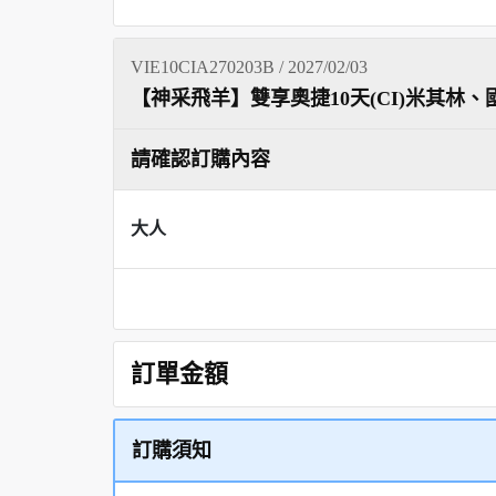
VIE10CIA270203B / 2027/02/03
【神采飛羊】雙享奧捷10天(CI)米其林、
請確認訂購內容
大人
訂單金額
訂購須知