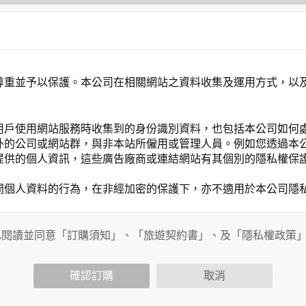
尊重並予以保護。本公司在相關網站之資料收集及運用方式，以
用戶使用網站服務時收集到的身份識別資料，也包括本公司如何
外的公司或網站群，與非本站所僱用或管理人員。例如您透過本
提供的個人資訊，這些廣告廠商或連結網站有其個別的隱私權保
開個人資料的行為，在非經加密的保護下，亦不適用於本公司隱
已閱讀並同意「訂購須知」、「旅遊契約書」、及「隱私權政策
會請您提供相關個人的資料，其範圍如下：
功能時，會保留您所提供的姓名、電子郵件地址、聯絡方式及使
括您使用連線設備的 IP 位址、使用時間、使用的瀏覽器、瀏
確認訂購
取消
。
內容進行統計與分析，分析結果之統計數據或說明文字呈現，除