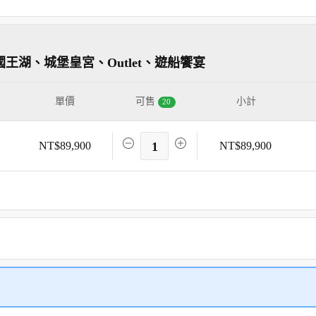
國王湖、城堡皇宮、Outlet、遊船饗宴
單價
可售
小計
20
NT$89,900
1
NT$89,900