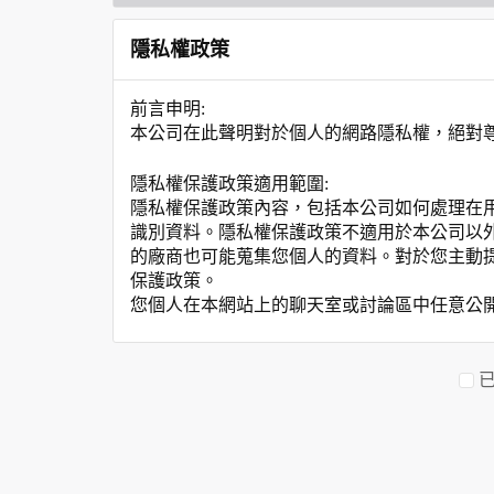
隱私權政策
前言申明:
本公司在此聲明對於個人的網路隱私權，絕對
隱私權保護政策適用範圍:
隱私權保護政策內容，包括本公司如何處理在
識別資料。隱私權保護政策不適用於本公司以
的廠商也可能蒐集您個人的資料。對於您主動
保護政策。
您個人在本網站上的聊天室或討論區中任意公
資料的蒐集與使用方式:
為了在本網站提供您最佳的互動性服務，可能
本網站在您使用服務信箱、問卷調查等互動性
於一般瀏覽時，伺服器會自行記錄相關行徑，包
參考依據，此記錄為內部應用，決不對外公布
為提供精確的服務，我們會將收集的問卷調查