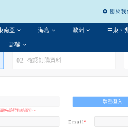
關於我
東南亞
海島
歐洲
中東、
郵輪
02
確認訂購資料
驗證/登入
購需先驗證聯絡資料。
E m a i l