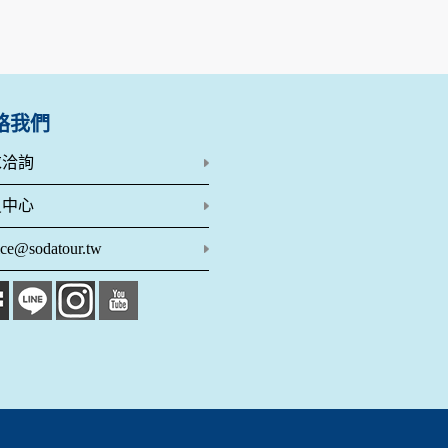
網站絕不會將您的個人資料揭露予第三人或使用於蒐集目的以外
、服務、活動或贈獎時，本網站會收集您的個人識別資料，本網
、電話、住址、身份證字號、電子郵件、出生日期、性別、行業
站取得您的姓名、電話、住址、身份證字號、電子郵件、出生日
料。
絡我們
伺服器自行產生的相關記錄，包括您使用連線設備的 IP 位址
示，歸納使用者瀏覽器在本網站內部所瀏覽的網頁，除非您願意
求洽詢
廣告之廠商，或與連結本網站，也可能蒐集您個人的資料。對於
施不適用本網站隱私權保護政策，本公司不負任何連帶責任。
員中心
傳送商業性資料或電子郵件給您。本公司除了在該資料或電子郵
ice@sodatour.tw
郵件的方法及說明。
資料。
供您的個人識別資料：
在網站上的行為違反本公司旗下網站的會員條款或產品、服務的
詢其他使用者的帳號資料。若您有相關法律上問題需查閱他人資
助調查及破案！