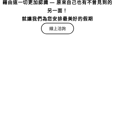
藉由這一切更加認識 — 原來自己也有不曾見到的
另一面！
就讓我們為您安排最美好的假期
線上洽詢