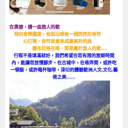
在奧捷，譜一曲旅人的歌
飛向音樂國度，拾起沿途每一個閃亮的音符
心打開，音符就會串成最美妙的曲
聽布拉格在唱，那是屬於旅人的歌......
行程不是填滿就好，我們希望在您有限的旅遊時間
內，能讓您放慢腳步，在古城中，在巷弄間，或許吃
一頓飯，或許喝杯咖啡，深切的體驗歐洲人文.文化.藝
術之美……