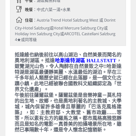
午餐
：湖區鱒魚料理
晚餐
：中式六菜一湯+水果
住宿
：Austria Trend Hotel Salzburg West 或 Dorint
City-Hotel Salzburg或Hotel Mercure Salzburg City或
Holiday Inn Salzburg City或ARCOTEL Castellani Salzburg
4★或同等級
抵達維也納後前往以高山湖泊、自然美景而聞名的
奧地利湖區。抵達
哈斯達特湖區 HALLSTATT
，
遊覽湖光山色，令人陶醉在自然景致之中!!哈斯達
特湖是湖區最優靜美麗、水溫最低的湖泊。早在三
千多年前人類歷史就已經在此落腳，是一個文化古
蹟小鎮，此地已經被聯合國教科文組織認定為「世
界文化遺產」。
午後前往薩爾茲堡。薩爾茲堡是音樂神童－莫札特
的出生地、故鄉，也是奧地利著名的主教城、大學
城，城內保留許多雄偉且華麗的『巴洛克風格建
築』，如：主教府邸、大教堂、舊市政廳……等
等，所以素有北方的羅馬之稱。都市風格高雅悠靜
而且是知名的電影－真善美的拍攝場景所在地，雖
然已事隔數十年，還是令人懷念記憶猶新。