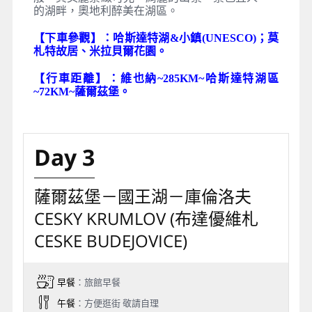
的湖畔，奧地利醉美在湖區。
【下車參觀】：哈斯達特湖&小鎮(UNESCO)
；莫
札特故居、米拉貝爾花園。
【行車距離】：維也納~285KM~哈斯達特湖區
~72KM~薩爾茲堡。
Day 3
薩爾茲堡－國王湖－庫倫洛夫
CESKY KRUMLOV (布達優維札
CESKE BUDEJOVICE)
早餐
：旅館早餐
午餐
：方便逛街 敬請自理