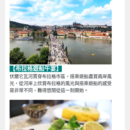
【布拉格遊船午宴】
伏爾它瓦河貫穿布拉格市區，搭乘遊船盡賞兩岸風
光，從河岸上欣賞布拉格的風光與搭乘遊船的感受
是非常不同，難得悠閒從這一刻開始。