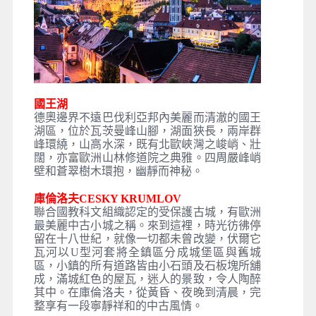
國王湖
德奧邊界不遠巴伐利亞邦內美麗而清澈的國王
湖區，位於瓦茨曼峰山腳，湖面狹長，兩岸群
峰環繞，山高水深，既有北歐峽灣之峻峭、壯
闊，亦富歐洲山林修道院之典雅。四周嚴峰峭
壁和蒼翠樹木環抱，幽靜而神秘。
庫倫洛夫CESKY KRUMLOV
聯合國教科文組織認定的受保護古城，有歐洲
最美麗中古小城之稱。來到這裡，時光彷彿停
留在十八世紀，就像一切都未曾改變，伏爾它
瓦河以U型河套將全鎮區分成城堡區與舊城
區，小鎮的所有道路皆由小石頭及石板塊所舖
成，滿城紅色的屋瓦，迷人的景致，令人陶醉
其中。在庫倫洛夫，從黃昏、夜晚到清晨，完
整享有一段寧靜祥和的中古風情。