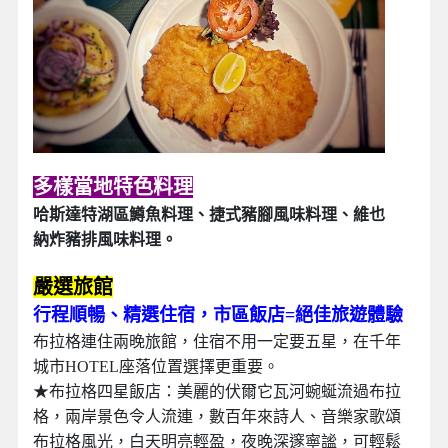
多樣當地特色料理
哈斯達特湖區鱒魚料理、捷式豬腳風味料理、維也
納炸豬排風味料理。
嚴選旅館
行程順暢、精選住宿，市區飯店=絕佳旅遊體驗
布拉格連住兩晚旅館，住宿不用一定要五星，在千年
城市HOTEL座落位置選擇更重要。
★布拉格四星飯店：美麗的伏爾它瓦河蜿蜒流過布拉
格，兩岸景色令人流連，數百年來詩人、音樂家歌頌
布拉格風光，白天明亮輕盈，夜晚深邃寧謐，可輕鬆