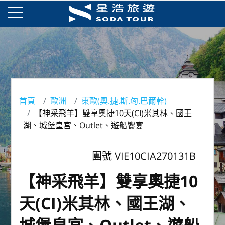
首頁
歐洲
東歐(奧.捷.斯.匈.巴爾幹)
【神采飛羊】雙享奧捷10天(CI)米其林、國王
湖、城堡皇宮、Outlet、遊船饗宴
團號 VIE10CIA270131B
【神采飛羊】雙享奧捷10
天(CI)米其林、國王湖、