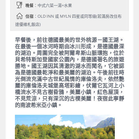
晚餐
：中式六菜一湯+水果
住宿
：OLD INN 或 MYLN 四星或同等級(若滿房改住布
達優維札飯店)
早餐後，前往德國最美的世外桃源－國王湖。
在最後一個冰河時期由冰川形成，是德國最深
的湖泊。周圍完全被阿爾卑斯山脈環抱，位於
貝希特斯加登國家公園內，是德國著名的旅遊
勝地。國王湖因其清澈的湖水而聞名，它被認
為是德國最乾淨和最美麗的湖泊。午後前往時
光倒流充滿中古世紀風情的庫倫洛夫，依然艷
麗的庫倫洛夫城堡高塔彩繪，伏爾它瓦河上小
橋流水不見古樹昏鴉，美麗小鎮，紅色屋頂，
不見荒涼，只有深沉的古樸美麗！夜宿此寧靜
的南波希米亞小鎮。