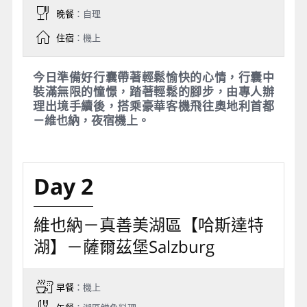
晚餐
：自理
住宿
：機上
今日準備好行囊帶著輕鬆愉快的心情，行囊中
裝滿無限的憧憬，踏著輕鬆的腳步，由專人辦
理出境手續後，搭乘豪華客機飛往奧地利首都
－維也納，夜宿機上。
Day 2
維也納－真善美湖區【哈斯達特
湖】－薩爾茲堡Salzburg
早餐
：機上