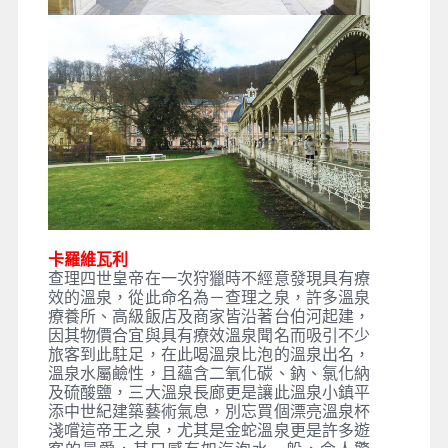
卡羅維瓦利
查理四世皇帝在一次狩獵時不經意發現具有療
效的溫泉，從此命名為－查理之泉，許多溫泉
療養所、高級飯店及商家皆沿著台伯河起建，
因其物價合宜與具有療效溫泉聞名而吸引不少
旅客到此駐足，在此喝溫泉比泡的溫泉出名，
溫泉水屬鹼性，且蘊含二氧化碳、鈉、氯化納
及硫酸鹽，三大溫泉長廊更是讓此溫泉小鎮平
添中世紀建築藝術氣息，別忘買個漂亮溫泉杯
淺嚐這帝王之泉，尤其是金蛇溫泉更是許多遊