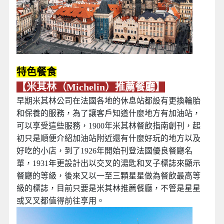
特色餐食
【米其林（Michelin）推薦餐廳】
早期米其林公司在法國各地的休息站都設有更換輪胎
和保養的服務，為了讓客戶知道什麼地方有加油站，
可以享受這些服務，1900年米其林餐飲指南創刊，起
初只是順便介紹加油站附近還有什麼好玩的地方以及
好吃的小店，到了1926年開始刊登法國優良餐廳名
單，1931年更設計出以交叉的湯匙和叉子標誌來顯示
餐廳的等級，後來又以一至三顆星星做為餐飲最高等
級的標誌，目前只要是米其林推薦餐廳，不管是星星
或叉叉都值得前往享用。