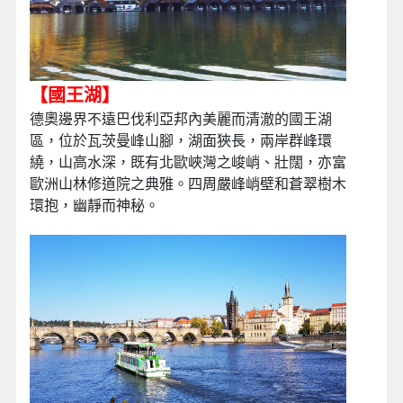
【國王湖】
德奧邊界不遠巴伐利亞邦內美麗而清澈的國王湖
區，位於瓦茨曼峰山腳，湖面狹長，兩岸群峰環
繞，山高水深，既有北歐峽灣之峻峭、壯闊，亦富
歐洲山林修道院之典雅。四周嚴峰峭壁和蒼翠樹木
環抱，幽靜而神秘。