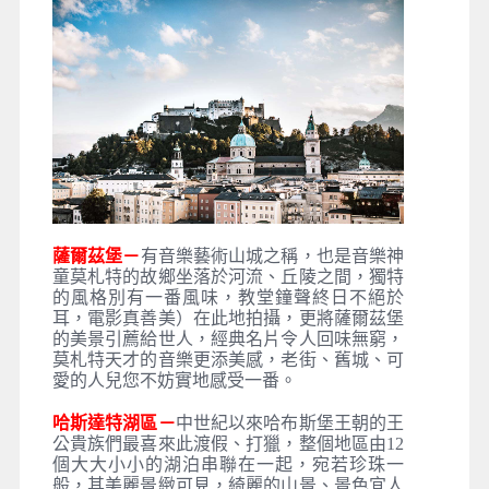
薩爾茲堡－
有音樂藝術山城之稱，也是音樂神
童莫札特的故鄉坐落於河流、丘陵之間，獨特
的風格別有一番風味，教堂鐘聲終日不絕於
耳，電影真善美）在此地拍攝，更將薩爾茲堡
的美景引薦給世人，經典名片令人回味無窮，
莫札特天才的音樂更添美感，老街、舊城、可
愛的人兒您不妨實地感受一番。
哈斯達特湖區－
中世紀以來哈布斯堡王朝的王
公貴族們最喜來此渡假、打獵，整個地區由12
個大大小小的湖泊串聯在一起，宛若珍珠一
般，其美麗景緻可見，綺麗的山景、景色宜人