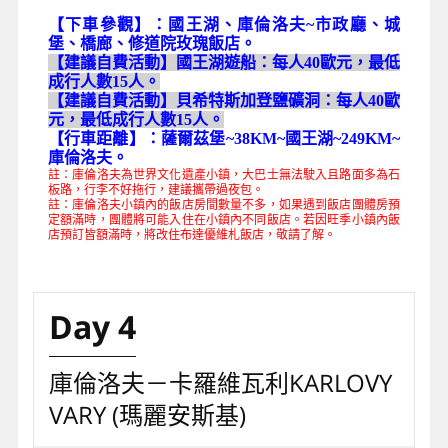
【下車參觀】：國王湖、庫倫洛夫~市政廳、城
堡、橋廊、修道院玫瑰飯店。
【建議自費活動】國王湖遊船：每人40歐元，最低
成行人數15人。
【建議自費活動】貝希特斯加登鹽礦洞：每人40歐
元，最低成行人數15人。
【行車距離】：薩爾茲堡~38KM~國王湖~249KM~
庫倫洛夫。
註：庫倫洛夫為世界文化遺產小鎮，大巴士無法駛入且路面多為石
板路，行李不好拖行，建議攜帶過夜包。
註：庫倫洛夫小鎮內的飯店房間數量不多，如果遇到飯店團體房預
定額滿時，團體將可能入住在小鎮內不同飯店。若因旺季小鎮內飯
店預訂皆額滿時，將改住布達優維札飯店，敬請了解。
Day 4
庫倫洛夫－卡羅維瓦利KARLOVY
VARY (瑪麗安斯基)