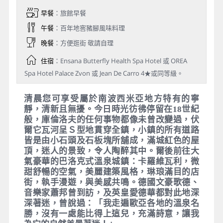
早餐
：旅館早餐
午餐
：百年地窖豬腳風味料理
晚餐
：方便逛街 敬請自理
住宿
：Ensana Butterfly Health Spa Hotel 或 OREA
Spa Hotel Palace Zvon 或 Jean De Carro 4★或同等級。
清晨您可享受屬於南波西米亞地方特有的寧
靜，清新且無擾。今日時光彷彿停留在18世紀
般，庫倫洛夫的任何事物都像未曾改變過，伏
爾它瓦河呈Ｓ型地貫穿全鎮，小鎮的所有道路
皆是由小石頭及石板塊所舖成，滿城紅色的屋
頂，迷人的景致，令人陶醉其中。爾後前往大
氣豪華的巴洛克式溫泉城鎮：卡羅維瓦利，微
甜舒暢的空氣，美麗建築風格，琳琅滿目的店
街，執手漫遊，與美感共鳴。德國文豪歌德、
音樂家蕭邦曾到訪，及英皇愛德華都對此地深
深著迷，曾說過：「我走遍歐亞各地的溫泉名
勝，沒有一處能比得上這兒，充滿詩意，讓我