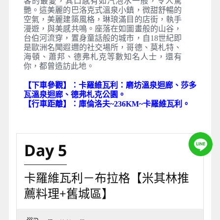
客的最愛，其口感有如汽泡水一般，令人驚
艷。這美麗的巴洛克式溫泉小鎮，微甜舒暢的
空氣，美麗建築風格，琳琅滿目的店街，執手
漫遊，與美感共鳴。座落在如圖畫般的山谷，
台伯河流穿，置身童話般的城市，自18世紀即
是歐洲名聞遐邇的社交場所，哥德、莫札特、
海頓、蕭邦、德弗札克等數知名人士，還有
你，都曾造訪此地。
【下車參觀】：卡羅維瓦利：磨坊溫泉迴廊、莎多
瓦溫泉迴廊、德弗札克公園。
【行車距離】：庫倫洛夫~236KM~卡羅維瓦利。
Day 5
卡羅維瓦利－布拉格【米其林推
薦料理+舊城區】