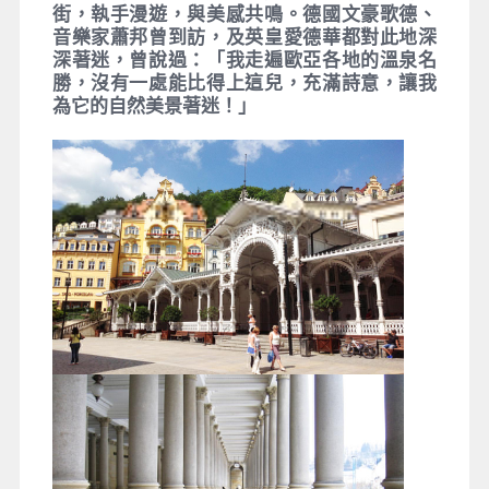
爾它瓦河呈Ｓ型地貫穿全鎮，小鎮的所有道路
皆是由小石頭及石板塊所舖成，滿城紅色的屋
頂，迷人的景致，令人陶醉其中。爾後前往大
氣豪華的巴洛克式溫泉城鎮：卡羅維瓦利，微
甜舒暢的空氣，美麗建築風格，琳琅滿目的店
街，執手漫遊，與美感共鳴。德國文豪歌德、
音樂家蕭邦曾到訪，及英皇愛德華都對此地深
深著迷，曾說過：「我走遍歐亞各地的溫泉名
勝，沒有一處能比得上這兒，充滿詩意，讓我
為它的自然美景著迷！」