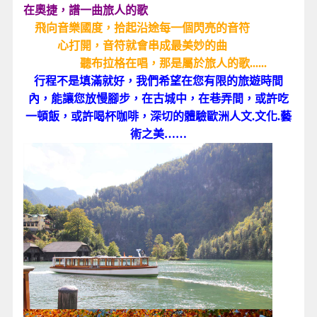
在奧捷，譜一曲旅人的歌
飛向音樂國度，拾起沿途每一個閃亮的音符
心打開，音符就會串成最美妙的曲
聽布拉格在唱，那是屬於旅人的歌......
行程不是填滿就好，我們希望在您有限的旅遊時間
內，能讓您放慢腳步，在古城中，在巷弄間，或許吃
一頓飯，或許喝杯咖啡，深切的體驗歐洲人文.文化.藝
術之美……