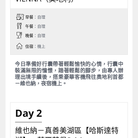
Day 1
台北／(曼谷)／維也納
VIENNA（奧地利）
早餐
：自理
午餐
：自理
晚餐
：自理
住宿
：機上
今日準備好行囊帶著輕鬆愉快的心情，行囊中
裝滿無限的憧憬，踏著輕鬆的腳步，由專人辦
理出境手續後，搭乘豪華客機飛往奧地利首都
－維也納，夜宿機上。