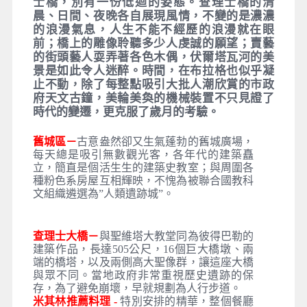
最莊嚴神聖的聖維特教堂，慕夏之窗彩繪玻璃
珣爛奪目，敘述歷史雕刻品林列，國王加冕之
地，再再顯示國家信仰的瑰寶，卡夫卡的小說
「城堡」書寫地，如童話般靈巧的黃金小徑，
是否看到卡夫卡靜謐的身影？僅供步行的查理
士橋，別有一份低迴的姿態。查理士橋的清
晨、日間、夜晚各自展現風情，不變的是濃濃
的浪漫氣息，人生不能不經歷的浪漫就在眼
前；橋上的雕像聆聽多少人虔誠的願望；賣藝
的街頭藝人耍弄著各色木偶，伏爾塔瓦河的美
景是如此令人迷醉。時間，在布拉格也似乎凝
止不動，除了每整點吸引大批人潮欣賞的市政
府天文古鐘，美輪美奐的機械裝置不只見證了
時代的變遷，更克服了歲月的考驗。