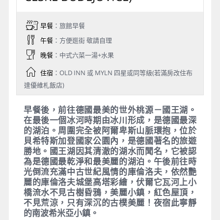
薩爾茲堡－國王湖－庫倫洛夫
CESKY KRUMLOV (布達優維札
CESKE BUDEJOVICE)
早餐
：旅館早餐
午餐
：方便逛街 敬請自理
晚餐
：中式六菜一湯+水果
住宿
：OLD INN 或 MYLN 四星或同等級(若滿房改住布
達優維札飯店)
早餐後，前往德國最美的世外桃源－國王湖。
在最後一個冰河時期由冰川形成，是德國最深
的湖泊。周圍完全被阿爾卑斯山脈環抱，位於
貝希特斯加登國家公園內，是德國著名的旅遊
勝地。國王湖因其清澈的湖水而聞名，它被認
為是德國最乾淨和最美麗的湖泊。午後前往時