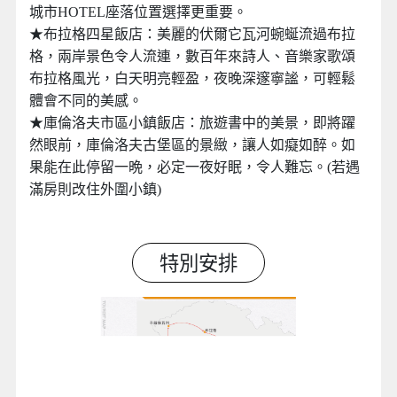
嚴選旅館
行程順暢、精選住宿，市區飯店=絕佳旅遊體驗
布拉格連住兩晚旅館，住宿不用一定要五星，在千年
城市HOTEL座落位置選擇更重要。
★布拉格四星飯店：美麗的伏爾它瓦河蜿蜒流過布拉
格，兩岸景色令人流連，數百年來詩人、音樂家歌頌
布拉格風光，白天明亮輕盈，夜晚深邃寧謐，可輕鬆
體會不同的美感。
★庫倫洛夫市區小鎮飯店：旅遊書中的美景，即將躍
然眼前，庫倫洛夫古堡區的景緻，讓人如癡如醉。如
果能在此停留一晩，必定一夜好眠，令人難忘。(若遇
滿房則改住外圍小鎮)
特別安排