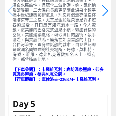
卡羅維瓦利
查理四世皇帝在一次狩獵時不經意發現具有療
效的溫泉，從此命名為－查理之泉，許多溫泉
療養所、高級飯店及商家皆沿著台伯河起建，
因其物價合宜與具有療效溫泉聞名而吸引不少
旅客到此駐足，在此喝溫泉比泡的溫泉出名，
溫泉水屬鹼性，且蘊含二氧化碳、鈉、氯化納
及硫酸鹽，三大溫泉長廊更是讓此溫泉小鎮平
添中世紀建築藝術氣息，別忘買個漂亮溫泉杯
淺嚐這帝王之泉，尤其是金蛇溫泉更是許多遊
客的最愛，其口感有如汽泡水一般，令人驚
艷。這美麗的巴洛克式溫泉小鎮，微甜舒暢的
空氣，美麗建築風格，琳琅滿目的店街，執手
漫遊，與美感共鳴。座落在如圖畫般的山谷，
台伯河流穿，置身童話般的城市，自18世紀即
是歐洲名聞遐邇的社交場所，哥德、莫札特、
海頓、蕭邦、德弗札克等數知名人士，還有
你，都曾造訪此地。
【下車參觀】：卡羅維瓦利：磨坊溫泉迴廊、莎多
瓦溫泉迴廊、德弗札克公園。
【行車距離】：庫倫洛夫~236KM~卡羅維瓦利。