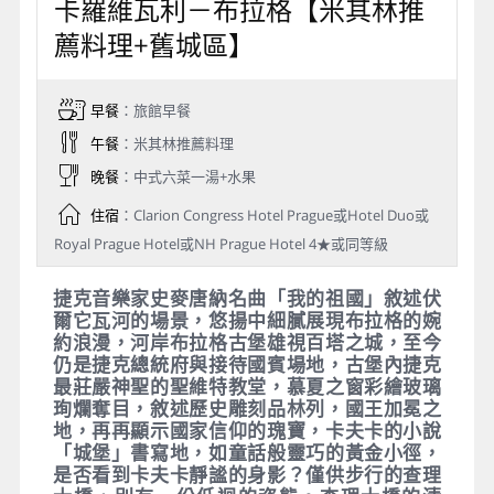
Day 5
卡羅維瓦利－布拉格【米其林推
薦料理+舊城區】
早餐
：旅館早餐
午餐
：米其林推薦料理
晚餐
：中式六菜一湯+水果
住宿
：Clarion Congress Hotel Prague或Hotel Duo或
Royal Prague Hotel或NH Prague Hotel 4★或同等級
捷克音樂家史麥唐納名曲「我的祖國」敘述伏
爾它瓦河的場景，悠揚中細膩展現布拉格的婉
約浪漫，河岸布拉格古堡雄視百塔之城，至今
仍是捷克總統府與接待國賓場地，古堡內捷克