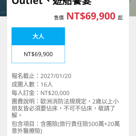
Outlet、遊船饗宴
NT$69,900
售價
起
大人
NT$69,900
報名截止：2027/01/20
成團人數：16人
每人訂金：NT$20,000
團費說明：歐洲消防法規規定，2歲以上小
朋友皆必須要佔床，不可不佔床，敬請了
解。
包含項目：含團險(旅行責任險500萬+20萬
意外醫療險)