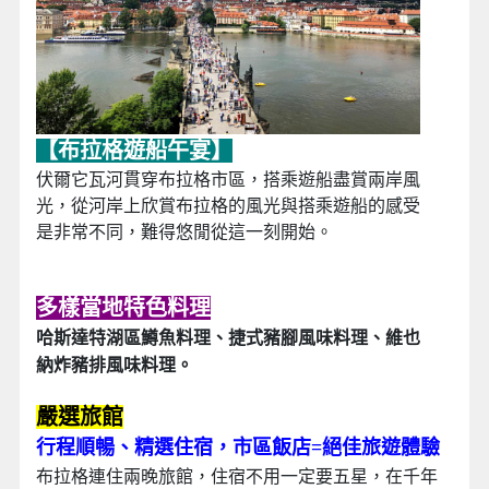
【布拉格遊船午宴】
伏爾它瓦河貫穿布拉格市區，搭乘遊船盡賞兩岸風
光，從河岸上欣賞布拉格的風光與搭乘遊船的感受
是非常不同，難得悠閒從這一刻開始。
多樣當地特色料理
哈斯達特湖區鱒魚料理、捷式豬腳風味料理、維也
納炸豬排風味料理。