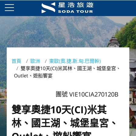
首頁
歐洲
東歐(奧.捷.斯.匈.巴爾幹)
雙享奧捷10天(CI)米其林、國王湖、城堡皇宮、
Outlet、遊船饗宴
團號 VIE10CIA270120B
雙享奧捷10天(CI)米其
林、國王湖、城堡皇宮、