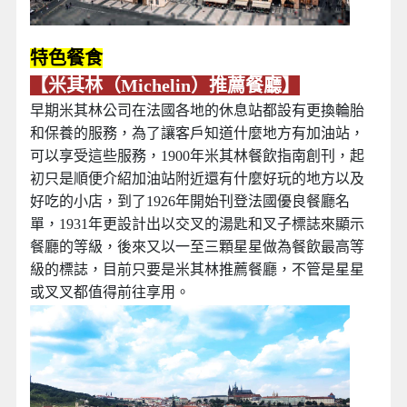
特色餐食
【米其林（Michelin）推薦餐廳】
早期米其林公司在法國各地的休息站都設有更換輪胎
和保養的服務，為了讓客戶知道什麼地方有加油站，
可以享受這些服務，1900年米其林餐飲指南創刊，起
初只是順便介紹加油站附近還有什麼好玩的地方以及
好吃的小店，到了1926年開始刊登法國優良餐廳名
單，1931年更設計出以交叉的湯匙和叉子標誌來顯示
餐廳的等級，後來又以一至三顆星星做為餐飲最高等
級的標誌，目前只要是米其林推薦餐廳，不管是星星
或叉叉都值得前往享用。