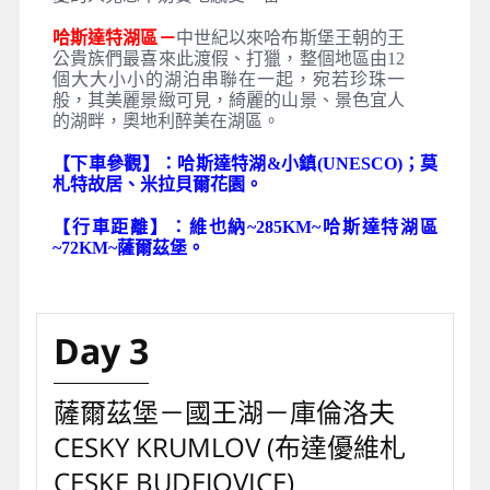
童莫札特的故鄉坐落於河流、丘陵之間，獨特
的風格別有一番風味，教堂鐘聲終日不絕於
耳，電影真善美）在此地拍攝，更將薩爾茲堡
的美景引薦給世人，經典名片令人回味無窮，
莫札特天才的音樂更添美感，老街、舊城、可
愛的人兒您不妨實地感受一番。
哈斯達特湖區－
中世紀以來哈布斯堡王朝的王
公貴族們最喜來此渡假、打獵，整個地區由12
個大大小小的湖泊串聯在一起，宛若珍珠一
般，其美麗景緻可見，綺麗的山景、景色宜人
的湖畔，奧地利醉美在湖區。
【下車參觀】：哈斯達特湖&小鎮(UNESCO)
；莫
札特故居、米拉貝爾花園。
【行車距離】：維也納~285KM~哈斯達特湖區
~72KM~薩爾茲堡。
Day 3