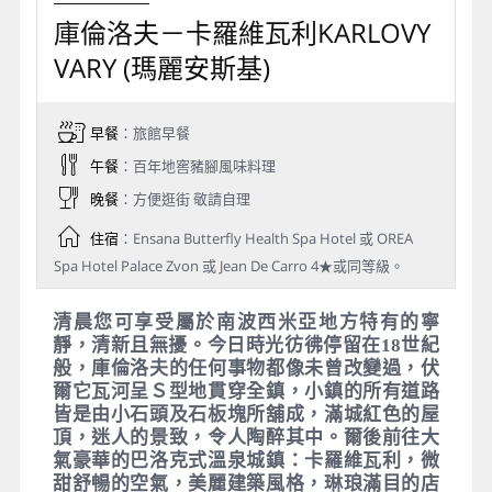
Day 4
庫倫洛夫－卡羅維瓦利KARLOVY
VARY (瑪麗安斯基)
早餐
：旅館早餐
午餐
：百年地窖豬腳風味料理
晚餐
：方便逛街 敬請自理
住宿
：Ensana Butterfly Health Spa Hotel 或 OREA
Spa Hotel Palace Zvon 或 Jean De Carro 4★或同等級。
清晨您可享受屬於南波西米亞地方特有的寧
靜，清新且無擾。今日時光彷彿停留在18世紀
般，庫倫洛夫的任何事物都像未曾改變過，伏