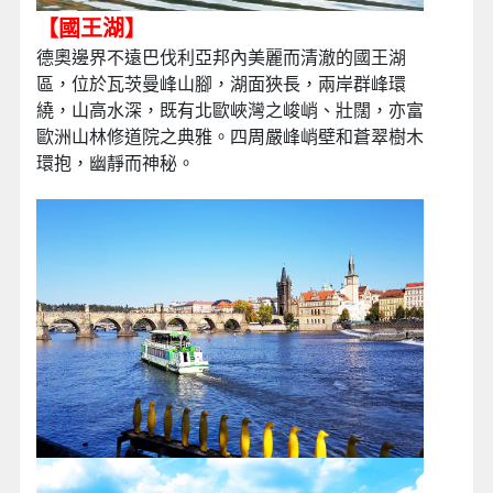
【國王湖】
德奧邊界不遠巴伐利亞邦內美麗而清澈的國王湖
區，位於瓦茨曼峰山腳，湖面狹長，兩岸群峰環
繞，山高水深，既有北歐峽灣之峻峭、壯闊，亦富
歐洲山林修道院之典雅。四周嚴峰峭壁和蒼翠樹木
環抱，幽靜而神秘。