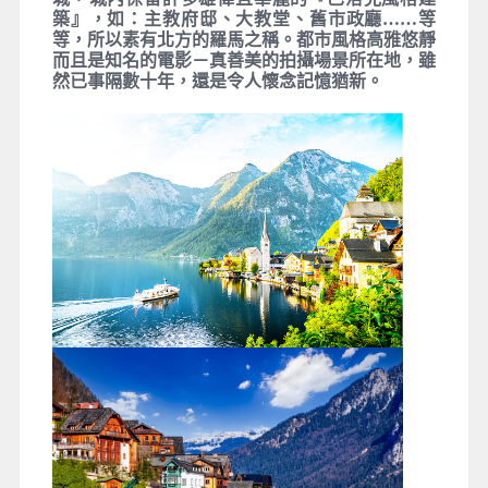
千多年前人類歷史就已經在此落腳，是一個文化古
蹟小鎮，此地已經被聯合國教科文組織認定為「世
界文化遺產」。
午後前往薩爾茲堡。薩爾茲堡是音樂神童－莫札特
的出生地、故鄉，也是奧地利著名的主教城、大學
城，城內保留許多雄偉且華麗的『巴洛克風格建
築』，如：主教府邸、大教堂、舊市政廳……等
等，所以素有北方的羅馬之稱。都市風格高雅悠靜
而且是知名的電影－真善美的拍攝場景所在地，雖
然已事隔數十年，還是令人懷念記憶猶新。