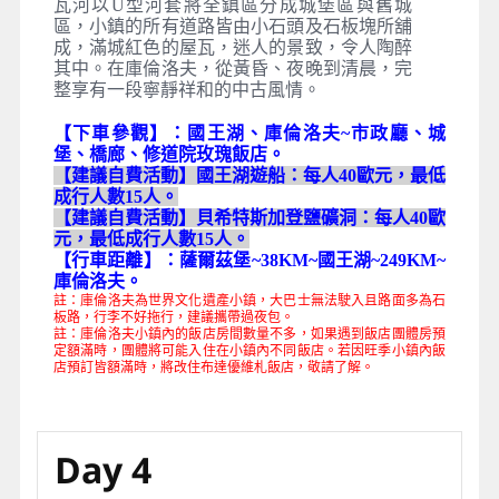
庫倫洛夫CESKY KRUMLOV
聯合國教科文組織認定的受保護古城，有歐洲
最美麗中古小城之稱。來到這裡，時光彷彿停
留在十八世紀，就像一切都未曾改變，伏爾它
瓦河以U型河套將全鎮區分成城堡區與舊城
區，小鎮的所有道路皆由小石頭及石板塊所舖
成，滿城紅色的屋瓦，迷人的景致，令人陶醉
其中。在庫倫洛夫，從黃昏、夜晚到清晨，完
整享有一段寧靜祥和的中古風情。
【下車參觀】：國王湖、庫倫洛夫~市政廳、城
堡、橋廊、修道院玫瑰飯店。
【建議自費活動】國王湖遊船：每人40歐元，最低
成行人數15人。
【建議自費活動】貝希特斯加登鹽礦洞：每人40歐
元，最低成行人數15人。
【行車距離】：薩爾茲堡~38KM~國王湖~249KM~
庫倫洛夫。
註：庫倫洛夫為世界文化遺產小鎮，大巴士無法駛入且路面多為石
板路，行李不好拖行，建議攜帶過夜包。
註：庫倫洛夫小鎮內的飯店房間數量不多，如果遇到飯店團體房預
定額滿時，團體將可能入住在小鎮內不同飯店。若因旺季小鎮內飯
店預訂皆額滿時，將改住布達優維札飯店，敬請了解。