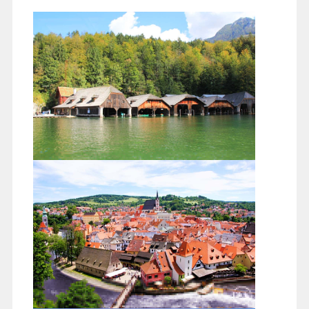
光倒流充滿中古世紀風情的庫倫洛夫，依然艷
麗的庫倫洛夫城堡高塔彩繪，伏爾它瓦河上小
橋流水不見古樹昏鴉，美麗小鎮，紅色屋頂，
不見荒涼，只有深沉的古樸美麗！夜宿此寧靜
的南波希米亞小鎮。