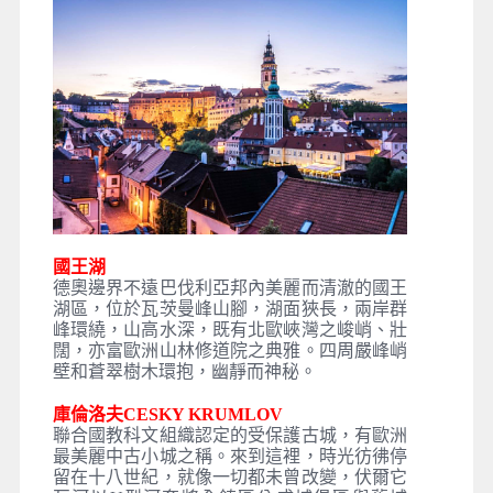
國王湖
德奧邊界不遠巴伐利亞邦內美麗而清澈的國王
湖區，位於瓦茨曼峰山腳，湖面狹長，兩岸群
峰環繞，山高水深，既有北歐峽灣之峻峭、壯
闊，亦富歐洲山林修道院之典雅。四周嚴峰峭
壁和蒼翠樹木環抱，幽靜而神秘。