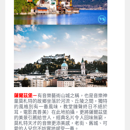
薩爾茲堡－
有音樂藝術山城之稱，也是音樂神