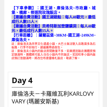
【下車參觀】：國王湖、庫倫洛夫~市政廳、城
堡、橋廊、修道院玫瑰飯店。
【建議自費活動】國王湖遊船：每人40歐元，最低
成行人數15人。
【建議自費活動】貝希特斯加登鹽礦洞：每人40歐
元，最低成行人數15人。
【行車距離】：薩爾茲堡~38KM~國王湖~249KM~
庫倫洛夫。
註：庫倫洛夫為世界文化遺產小鎮，大巴士無法駛入且路面多為石
板路，行李不好拖行，建議攜帶過夜包。
註：庫倫洛夫小鎮內的飯店房間數量不多，如果遇到飯店團體房預
定額滿時，團體將可能入住在小鎮內不同飯店。若因旺季小鎮內飯
店預訂皆額滿時，將改住布達優維札飯店，敬請了解。
Day 4
庫倫洛夫－卡羅維瓦利KARLOVY
VARY (瑪麗安斯基)