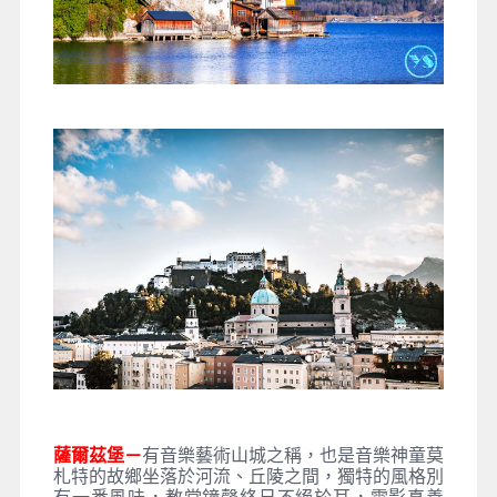
薩爾茲堡－
有音樂藝術山城之稱，也是音樂神童莫
札特的故鄉坐落於河流、丘陵之間，獨特的風格別