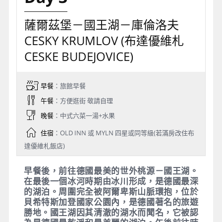
薩爾茲堡－國王湖－庫倫洛夫
CESKY KRUMLOV (布達優維札
CESKE BUDEJOVICE)
早餐
：旅館早餐
午餐
：方便逛街 敬請自理
晚餐
：中式六菜一湯+水果
住宿
：OLD INN 或 MYLN 四星或同等級(若滿房改住布
達優維札飯店)
早餐後，前往德國最美的世外桃源－國王湖。
在最後一個冰河時期由冰川形成，是德國最深
的湖泊。周圍完全被阿爾卑斯山脈環抱，位於
貝希特斯加登國家公園內，是德國著名的旅遊
勝地。國王湖因其清澈的湖水而聞名，它被認