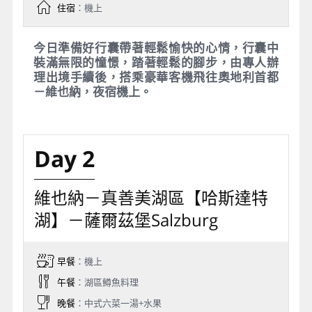
住宿
：機上
今日準備好行囊帶著輕鬆愉快的心情，行囊中
裝滿無限的憧憬，踏著輕鬆的腳步，由專人辦
理出境手續後，搭乘豪華客機飛往奧地利首都
－維也納，夜宿機上。
Day 2
維也納－真善美湖區【哈斯達特
湖】－薩爾茲堡Salzburg
早餐
：機上
午餐
：湖區鱒魚料理
晚餐
：中式六菜一湯+水果