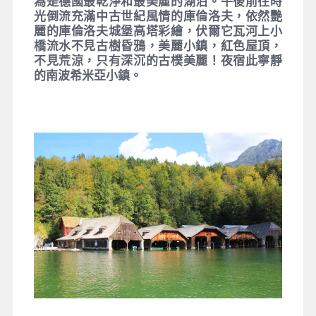
為是德國最乾淨和最美麗的湖泊。午後前往時
光倒流充滿中古世紀風情的庫倫洛夫，依然艷
麗的庫倫洛夫城堡高塔彩繪，伏爾它瓦河上小
橋流水不見古樹昏鴉，美麗小鎮，紅色屋頂，
不見荒涼，只有深沉的古樸美麗！夜宿此寧靜
的南波希米亞小鎮。