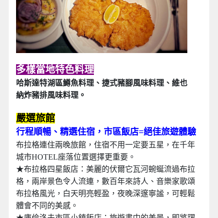
多樣當地特色料理
哈斯達特湖區鱒魚料理、捷式豬腳風味料理、維也
納炸豬排風味料理。
嚴選旅館
行程順暢、精選住宿，市區飯店=絕佳旅遊體驗
布拉格連住兩晚旅館，住宿不用一定要五星，在千年
城市HOTEL座落位置選擇更重要。
★布拉格四星飯店：美麗的伏爾它瓦河蜿蜒流過布拉
格，兩岸景色令人流連，數百年來詩人、音樂家歌頌
布拉格風光，白天明亮輕盈，夜晚深邃寧謐，可輕鬆
體會不同的美感。
★庫倫洛夫市區小鎮飯店：旅遊書中的美景，即將躍