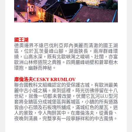
國王湖
德奧邊界不遠巴伐利亞邦內美麗而清澈的國王湖
區，位於瓦茨曼峰山腳，湖面狹長，兩岸群峰環
繞，山高水深，既有北歐峽灣之峻峭、壯闊，亦富
歐洲山林修道院之典雅。四周嚴峰峭壁和蒼翠樹木
環抱，幽靜而神秘。
庫倫洛夫CESKY KRUMLOV
聯合國教科文組織認定的受保護古城，有歐洲最美
麗中古小城之稱。來到這裡，時光彷彿停留在十八
世紀，就像一切都未曾改變，伏爾它瓦河以U型河
套將全鎮區分成城堡區與舊城區，小鎮的所有道路
皆由小石頭及石板塊所舖成，滿城紅色的屋瓦，迷
人的景致，令人陶醉其中。在庫倫洛夫，從黃昏、
夜晚到清晨，完整享有一段寧靜祥和的中古風情。