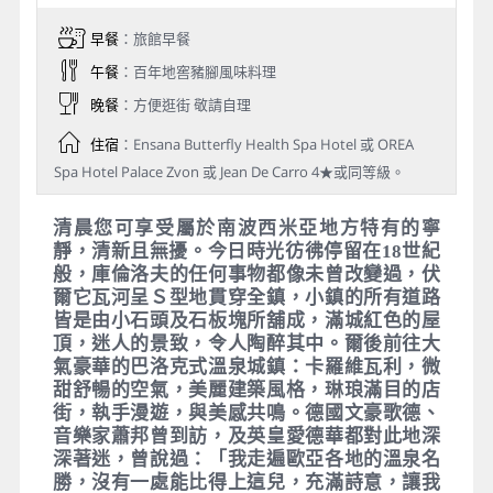
早餐
：旅館早餐
午餐
：百年地窖豬腳風味料理
晚餐
：方便逛街 敬請自理
住宿
：Ensana Butterfly Health Spa Hotel 或 OREA
Spa Hotel Palace Zvon 或 Jean De Carro 4★或同等級。
清晨您可享受屬於南波西米亞地方特有的寧
靜，清新且無擾。今日時光彷彿停留在18世紀
般，庫倫洛夫的任何事物都像未曾改變過，伏
爾它瓦河呈Ｓ型地貫穿全鎮，小鎮的所有道路
皆是由小石頭及石板塊所舖成，滿城紅色的屋
頂，迷人的景致，令人陶醉其中。爾後前往大
氣豪華的巴洛克式溫泉城鎮：卡羅維瓦利，微
甜舒暢的空氣，美麗建築風格，琳琅滿目的店
街，執手漫遊，與美感共鳴。德國文豪歌德、
音樂家蕭邦曾到訪，及英皇愛德華都對此地深
深著迷，曾說過：「我走遍歐亞各地的溫泉名
勝，沒有一處能比得上這兒，充滿詩意，讓我