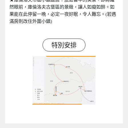
然眼前，庫倫洛夫古堡區的景緻，讓人如癡如醉。如
果能在此停留一晩，必定一夜好眠，令人難忘。(若遇
滿房則改住外圍小鎮)
特別安排