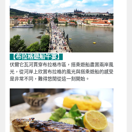
【布拉格遊船午宴】
伏爾它瓦河貫穿布拉格市區，搭乘遊船盡賞兩岸風
光，從河岸上欣賞布拉格的風光與搭乘遊船的感受
是非常不同，難得悠閒從這一刻開始。