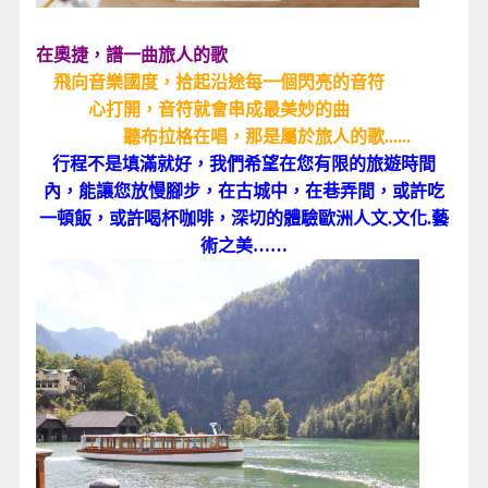
在奧捷，譜一曲旅人的歌
飛向音樂國度，拾起沿途每一個閃亮的音符
心打開，音符就會串成最美妙的曲
聽布拉格在唱，那是屬於旅人的歌......
行程不是填滿就好，我們希望在您有限的旅遊時間
內，能讓您放慢腳步，在古城中，在巷弄間，或許吃
一頓飯，或許喝杯咖啡，深切的體驗歐洲人文.文化.藝
術之美……