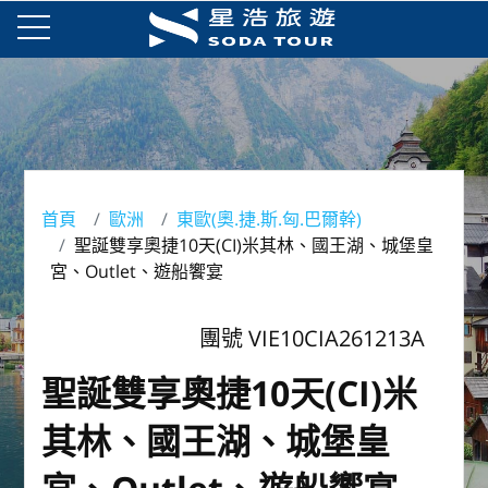
首頁
歐洲
東歐(奧.捷.斯.匈.巴爾幹)
聖誕雙享奧捷10天(CI)米其林、國王湖、城堡皇
宮、Outlet、遊船饗宴
團號 VIE10CIA261213A
聖誕雙享奧捷10天(CI)米
其林、國王湖、城堡皇