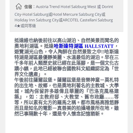
住宿
：Austria Trend Hotel Salzburg West 或 Dorint
City-Hotel Salzburg或Hotel Mercure Salzburg City或
Holiday Inn Salzburg City或ARCOTEL Castellani Salzburg
4★或同等級
抵達維也納後前往以高山湖泊、自然美景而聞名的
奧地利湖區。抵達
哈斯達特湖區 HALLSTATT
，
遊覽湖光山色，令人陶醉在自然景致之中!!哈斯達
特湖是湖區最優靜美麗、水溫最低的湖泊。早在三
千多年前人類歷史就已經在此落腳，是一個文化古
蹟小鎮，此地已經被聯合國教科文組織認定為「世
界文化遺產」。
午後前往薩爾茲堡。薩爾茲堡是音樂神童－莫札特
的出生地、故鄉，也是奧地利著名的主教城、大學
城，城內保留許多雄偉且華麗的『巴洛克風格建
築』，如：主教府邸、大教堂、舊市政廳……等
等，所以素有北方的羅馬之稱。都市風格高雅悠靜
而且是知名的電影－真善美的拍攝場景所在地，雖
然已事隔數十年，還是令人懷念記憶猶新。