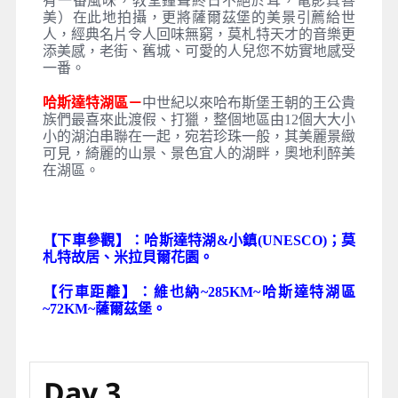
有一番風味，教堂鐘聲終日不絕於耳，電影真善
美）在此地拍攝，更將薩爾茲堡的美景引薦給世
人，經典名片令人回味無窮，莫札特天才的音樂更
添美感，老街、舊城、可愛的人兒您不妨實地感受
一番。
哈斯達特湖區－
中世紀以來哈布斯堡王朝的王公貴
族們最喜來此渡假、打獵，整個地區由12個大大小
小的湖泊串聯在一起，宛若珍珠一般，其美麗景緻
可見，綺麗的山景、景色宜人的湖畔，奧地利醉美
在湖區。
【下車參觀】：哈斯達特湖&小鎮(UNESCO)
；莫
札特故居、米拉貝爾花園。
【行車距離】：維也納~285KM~哈斯達特湖區
~72KM~薩爾茲堡。
Day 3