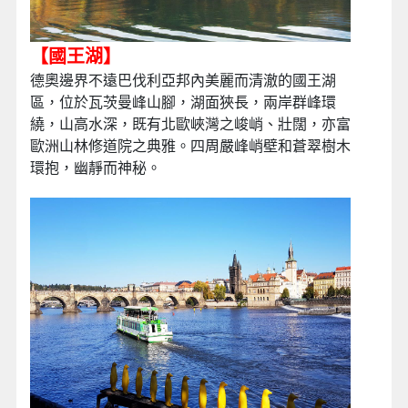
【國王湖】
德奧邊界不遠巴伐利亞邦內美麗而清澈的國王湖
區，位於瓦茨曼峰山腳，湖面狹長，兩岸群峰環
繞，山高水深，既有北歐峽灣之峻峭、壯闊，亦富
歐洲山林修道院之典雅。四周嚴峰峭壁和蒼翠樹木
環抱，幽靜而神秘。