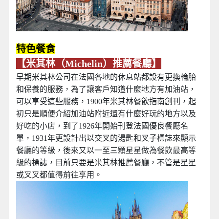
特色餐食
【米其林（Michelin）推薦餐廳】
早期米其林公司在法國各地的休息站都設有更換輪胎
和保養的服務，為了讓客戶知道什麼地方有加油站，
可以享受這些服務，1900年米其林餐飲指南創刊，起
初只是順便介紹加油站附近還有什麼好玩的地方以及
好吃的小店，到了1926年開始刊登法國優良餐廳名
單，1931年更設計出以交叉的湯匙和叉子標誌來顯示
餐廳的等級，後來又以一至三顆星星做為餐飲最高等
級的標誌，目前只要是米其林推薦餐廳，不管是星星
或叉叉都值得前往享用。