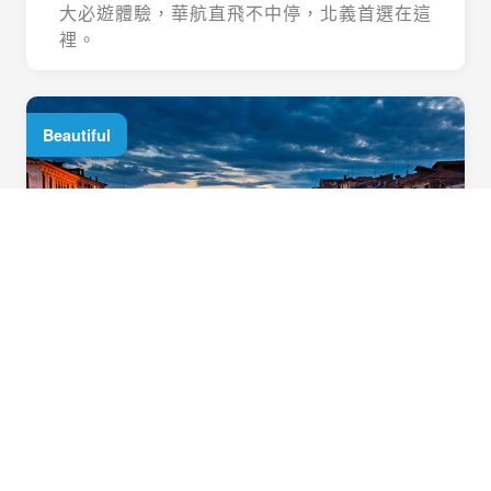
大必遊體驗，華航直飛不中停，北義首選在這
裡。
Beautiful
威尼斯這麼美！何嘗不住一晚？
貪圖威尼斯的景緻？就在島上飯店住一晚吧！
擁抱清晨脫俗輪廓，咀嚼傍晚從容自在樣貌，