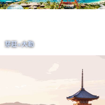
芽莊+大勒