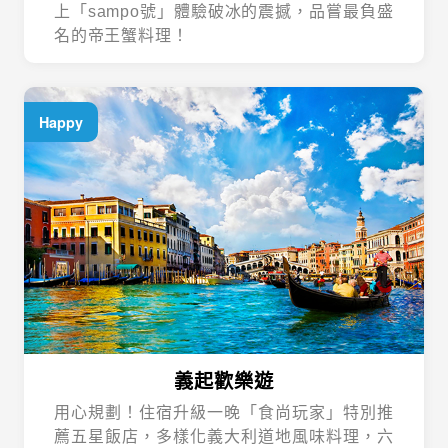
上「sampo號」體驗破冰的震撼，品嘗最負盛
名的帝王蟹料理！
Happy
義起歡樂遊
用心規劃！住宿升級一晚「食尚玩家」特別推
薦五星飯店，多樣化義大利道地風味料理，六