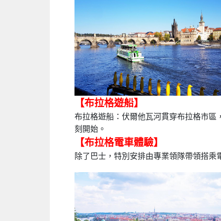
【布拉格遊船】
布拉格遊船：伏爾他瓦河貫穿布拉格市區
刻開始。
【布拉格電車體驗】
除了巴士，特別安排由專業領隊帶領搭乘