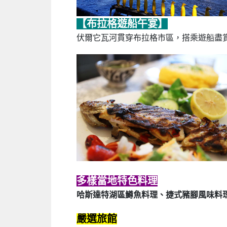
【布拉格遊船午宴】
伏爾它瓦河貫穿布拉格市區，搭乘遊船盡
多樣當地特色料理
哈斯達特湖區鱒魚料理、捷式豬腳風味料
嚴選旅館