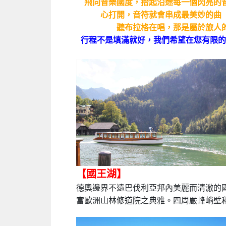
飛向音樂國度，拾起沿途每一個閃亮的
心打開，音符就會串成最美妙的曲
聽布拉格在唱，那是屬於旅人的歌...
行程不是填滿就好，我們希望在您有限的
【國王湖】
德奧邊界不遠巴伐利亞邦內美麗而清澈的
富歐洲山林修道院之典雅。四周嚴峰峭壁