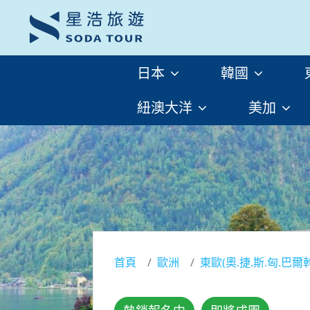
日本
韓國
紐澳大洋
美加
首頁
歐洲
東歐(奧.捷.斯.匈.巴爾