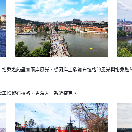
，搭乘遊船盡賞兩岸風光，從河岸上欣賞布拉格的風光與搭乘遊
電車慢遊布拉格，更深入、親近捷克。