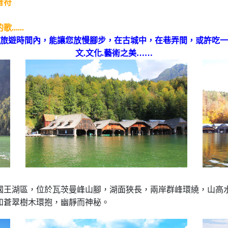
音符
...
旅遊時間內，能讓您放慢腳步，在古城中，在巷弄間，或許吃一
文.文化.藝術之美……
國王湖區，位於瓦茨曼峰山腳，湖面狹長，兩岸群峰環繞，山高
和蒼翠樹木環抱，幽靜而神秘。