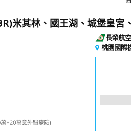
團
BR)米其林、國王湖、城堡皇宮、
長榮航
桃園國際
萬+20萬意外醫療險)