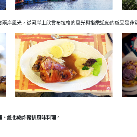
賞兩岸風光，從河岸上欣賞布拉格的風光與搭乘遊船的感受是非
理、維也納炸豬排風味料理。