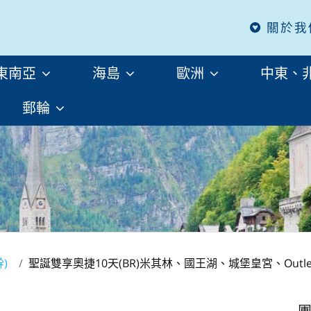
關於我
東南亞
海島
歐洲
中東、
郵輪
幹)
聖誕雙享奧捷10天(BR)米其林、國王湖、城堡皇宮、Outl