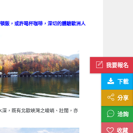
頓飯，或許喝杯咖啡，深切的體驗歐洲人
我要報名
下載
分享
水深，既有北歐峽灣之峻峭、壯闊，亦
洽詢