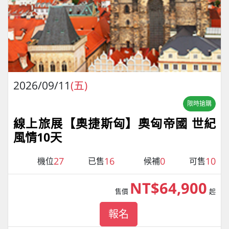
2026/09/11
(五)
限時搶購
線上旅展【奧捷斯匈】奧匈帝國 世紀
風情10天
27
16
0
10
機位
已售
候補
可售
NT$64,900
售價
起
報名