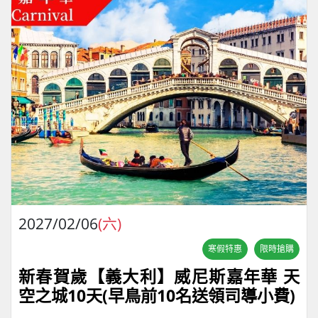
2027/02/06
(六)
寒假特惠
限時搶購
新春賀歲【義大利】威尼斯嘉年華 天
空之城10天(早鳥前10名送領司導小費)