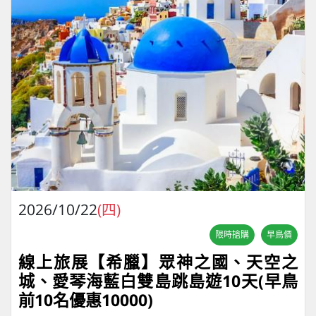
2026/10/22
(四)
限時搶購
早鳥價
線上旅展【希臘】眾神之國、天空之
城、愛琴海藍白雙島跳島遊10天(早鳥
前10名優惠10000)