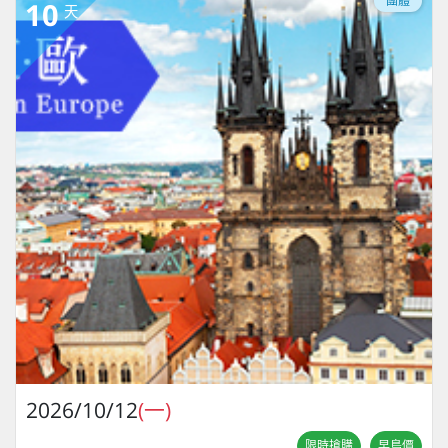
團體
10
天
2026/10/12
(一)
限時搶購
早鳥價