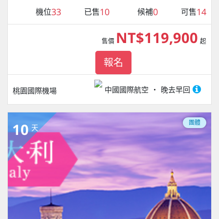
33
10
0
14
機位
已售
候補
可售
NT$119,900
售價
起
報名
中國國際航空
晚去早回
桃園國際機場
團體
10
天