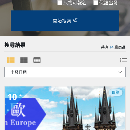
只找可報名
保證出發
開始搜索
搜尋結果
共有
14
筆商品
團體
10
天