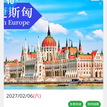
10
天
2027/02/06
(六)
新春賀歲
限時搶購