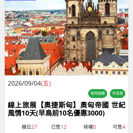
2026/09/04
(五)
限時搶購
早鳥價
線上旅展【奧捷斯匈】奧匈帝國 世紀
風情10天(早鳥前10名優惠3000)
27
12
0
4
機位
已售
候補
可售