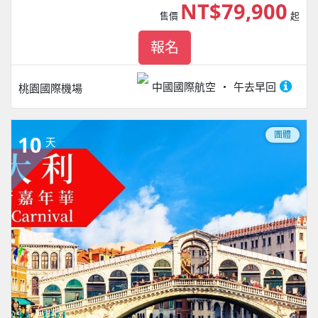
NT$79,900
售價
起
報名
中國國際航空
午去早回
桃園國際機場
團體
10
天