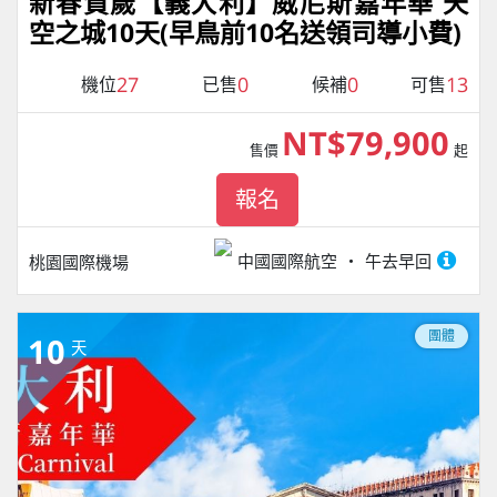
新春賀歲【義大利】威尼斯嘉年華 天
空之城10天(早鳥前10名送領司導小費)
27
0
0
13
機位
已售
候補
可售
NT$79,900
售價
起
報名
中國國際航空
午去早回
桃園國際機場
團體
10
天