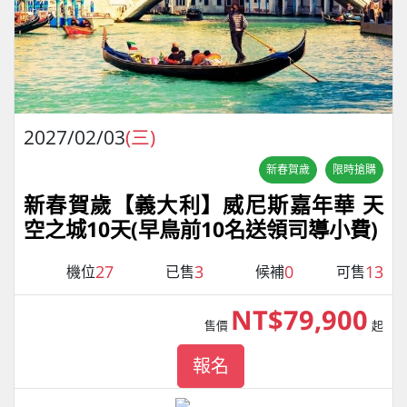
2027/02/03
(三)
新春賀歲
限時搶購
新春賀歲【義大利】威尼斯嘉年華 天
空之城10天(早鳥前10名送領司導小費)
27
3
0
13
機位
已售
候補
可售
NT$79,900
售價
起
報名