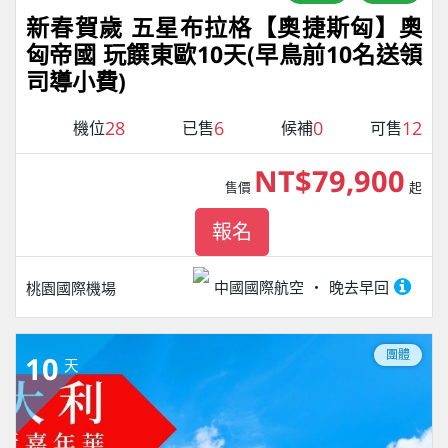
新春賀歲 五星布拉格【奧捷斯匈】奧
匈帝國 玩饌東歐10天(早鳥前10名送領
司導小費)
28
6
0
12
機位
已售
候補
可售
NT$79,900
售價
起
報名
中國國際航空
晚去早回
桃園國際機場
團體
10
天