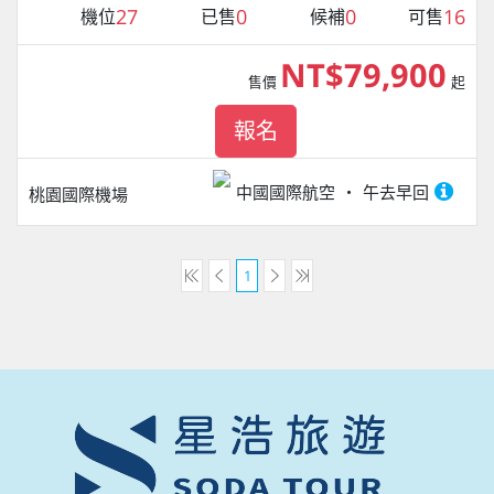
27
0
0
16
機位
已售
候補
可售
NT$79,900
售價
起
報名
中國國際航空
午去早回
桃園國際機場
1