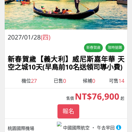
2027/01/28
(四)
新春賀歲
限時搶購
新春賀歲【義大利】威尼斯嘉年華 天
空之城10天(早鳥前10名送領司導小費)
27
0
0
14
機位
已售
候補
可售
NT$76,900
售價
起
報名
中國國際航空
午去早回
桃園國際機場