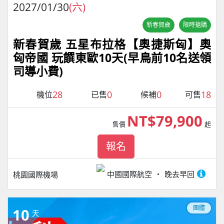
2027/01/30
(六)
新春賀歲
限時搶購
新春賀歲 五星布拉格【奧捷斯匈】奧
匈帝國 玩饌東歐10天(早鳥前10名送領
司導小費)
28
0
0
18
機位
已售
候補
可售
NT$79,900
售價
起
報名
中國國際航空
晚去早回
桃園國際機場
團體
10
天