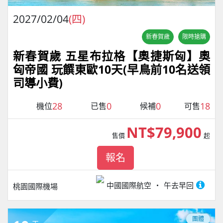
2027/02/04
(四)
新春賀歲
限時搶購
新春賀歲 五星布拉格【奧捷斯匈】奧
匈帝國 玩饌東歐10天(早鳥前10名送領
司導小費)
28
0
0
18
機位
已售
候補
可售
NT$79,900
售價
起
報名
中國國際航空
午去早回
桃園國際機場
團體