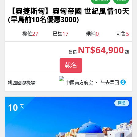
【奧捷斯匈】奧匈帝國 世紀風情10天
(早鳥前10名優惠3000)
27
17
0
5
機位
已售
候補
可售
NT$64,900
售價
起
報名
中國南方航空
午去早回
桃園國際機場
團體
10
天