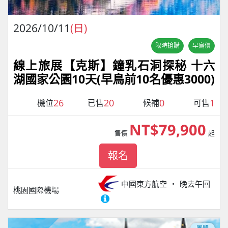
2026/10/11
(日)
限時搶購
早鳥價
線上旅展【克斯】鐘乳石洞探秘 十六
湖國家公園10天(早鳥前10名優惠3000)
26
20
0
1
機位
已售
候補
可售
NT$79,900
售價
起
報名
中國東方航空
晚去午回
桃園國際機場