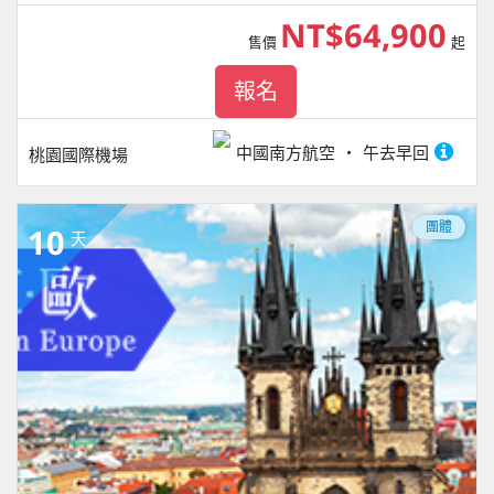
NT$64,900
售價
起
報名
中國南方航空
午去早回
桃園國際機場
團體
10
天