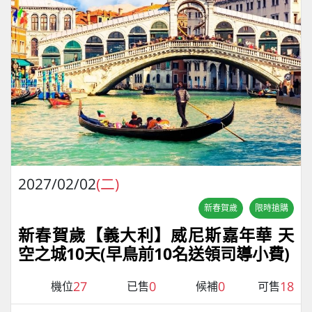
2027/02/02
(二)
新春賀歲
限時搶購
新春賀歲【義大利】威尼斯嘉年華 天
空之城10天(早鳥前10名送領司導小費)
27
0
0
18
機位
已售
候補
可售