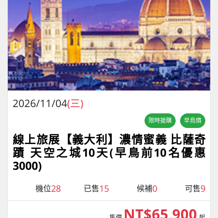
2026/11/04
(三)
限時搶購
早鳥價
線上旅展【義大利】濃情蜜義 比薩奇
蹟 天空之城10天(早鳥前10名優惠
3000)
28
15
0
9
機位
已售
候補
可售
NT$65,900
售價
起