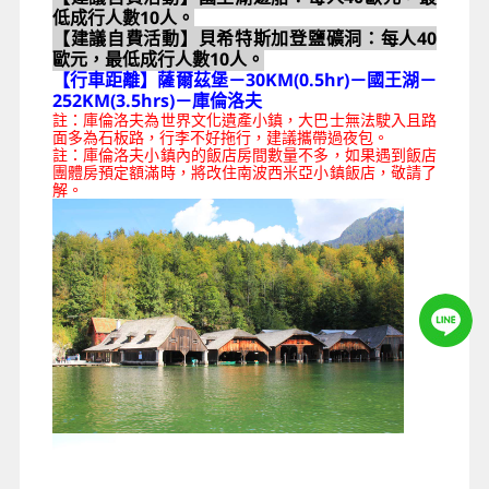
低成行人數10人。
【建議自費活動】貝希特斯加登鹽礦洞：每人40
歐元，最低成行人數10人。
【行車距離】薩爾茲堡－30KM(0.5hr)－國王湖－
252KM(3.5hrs)－庫倫洛夫
註：庫倫洛夫為世界文化遺產小鎮，大巴士無法駛入且路
面多為石板路，行李不好拖行，建議攜帶過夜包。
註：庫倫洛夫小鎮內的飯店房間數量不多，如果遇到飯店
團體房預定額滿時，將改住南波西米亞小鎮飯店，敬請了
解。