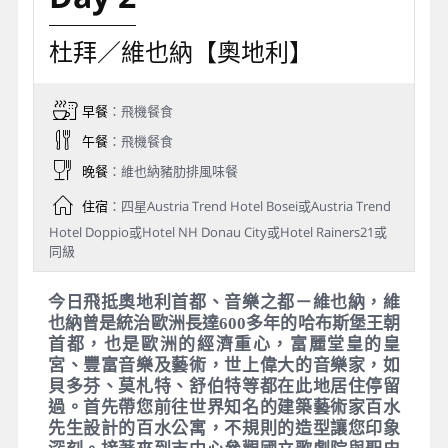
杜拜／維也納【奧地利】
早餐
：飛機餐食
午餐
：飛機餐食
晚餐
：維也納豬肋排風味餐
住宿
：四星Austria Trend Hotel Bosei或Austria Trend
Hotel Doppio或Hotel NH Donau City或Hotel Rainers21或
同級
今日飛抵奧地利首都、音樂之都－維也納，維
也納曾是統治歐洲長達600多年的哈布斯堡王朝
首都，也是歐洲的經濟重心，富麗堂皇的皇
宮、豐富音樂及藝術，世上偉大的音樂家，如
貝多芬、莫札特、舒伯特等都在此地居住停留
過。首先帶您前往世界知名的建築藝術家百水
先生設計的百水公寓，不規則的造型讓您印象