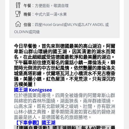
午餐
：方便逛街，敬請自理
晚餐
：中式六菜一湯+水果
住宿
：四星Hotel Grand或MLYN或ZLATY ANDEL 或
OLDINN或同級
今日早餐後，首先來到德國最美的高山湖泊，阿爾
卑斯山群山環繞的國王湖，因其清澈的湖水而聞
名，在此細細感受這德國最乾淨和最美麗的湖泊。
下午驅車前往捷克著名的童話小鎮－庫倫洛夫，瞬
間時光倒流的中古世紀風情，依然艷麗的庫倫洛夫
城堡高塔彩繪，伏爾塔瓦河上小橋流水不見古樹昏
鴉，美麗小鎮，紅色屋頂，不見荒涼，只有深沉的
古樸美麗！
國王湖 Konigssee
位於德國東南邊境，四周全被雄偉的阿爾卑斯山群
與綿密的森林所圍繞，湖面狹長，兩岸群峰環繞，
山高水深，既有北歐峽灣之峻峭、壯闊，亦有歐洲
山林小鎮之典雅，夏季期間清澈如寶石般的碧綠湖
面最是迷人。是德國著名的旅遊勝地。
【下車參觀】國王湖
【建議自費活動】國王湖遊船：每人40歐元，最