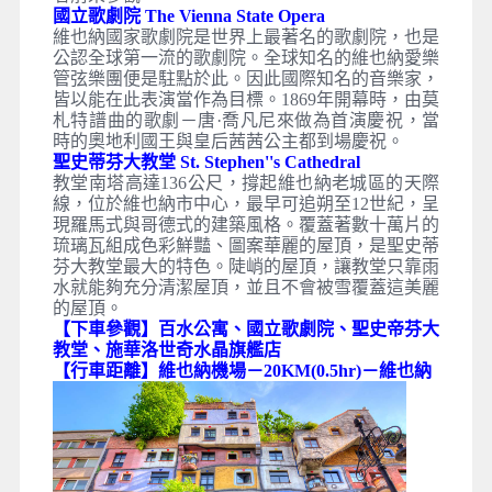
國立歌劇院 The Vienna State Opera
維也納國家歌劇院是世界上最著名的歌劇院，也是
公認全球第一流的歌劇院。全球知名的維也納愛樂
管弦樂團便是駐點於此。因此國際知名的音樂家，
皆以能在此表演當作為目標。1869年開幕時，由莫
札特譜曲的歌劇－唐·喬凡尼來做為首演慶祝，當
時的奧地利國王與皇后茜茜公主都到場慶祝。
聖史蒂芬大教堂 St. Stephen''s Cathedral
教堂南塔高達136公尺，撐起維也納老城區的天際
線，位於維也納市中心，最早可追朔至12世紀，呈
現羅馬式與哥德式的建築風格。覆蓋著數十萬片的
琉璃瓦組成色彩鮮豔、圖案華麗的屋頂，是聖史蒂
芬大教堂最大的特色。陡峭的屋頂，讓教堂只靠雨
水就能夠充分清潔屋頂，並且不會被雪覆蓋這美麗
的屋頂。
【下車參觀】百水公寓、國立歌劇院、聖史帝芬大
教堂、施華洛世奇水晶旗艦店
【行車距離】維也納機場－20KM(0.5hr)－維也納