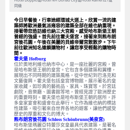
同級
今日早餐後，行車途經環城大道上，欣賞一流的建
築師將歐洲最氣派雍容的建築全部在維也納重現。
接著帶您造訪維也納三大宮殿，感受哈布斯堡王朝
曾經的強盛。首先前往霍夫堡宮，接著來到熊布朗
宮後花園，午後在美麗的貝維帝爾宮散散步。下午
前往歐洲知名連鎖購物村，讓您享受輕鬆的購物時
間。
霍夫堡 Hofburg
位於奧地利維也納市中心，是一座壯麗的宮殿，曾
是哈布斯堡王朝的皇宮。它包含多個建築和翼樓，
展現出不同時期的建築風格，從中世紀到巴洛克和
文藝復興。霍夫堡包括皇宮博物館，展示著名的皇
家收藏，如珍貴的藝術品、家具、珠寶等。於宮廷
劇院，音樂廳、圖書館等地，曾經見證了歐洲歷史
的重要時刻。霍夫堡也是哈布斯堡王朝的居所，許
多皇家宴會和盛會在此舉行。它作為維也納的標誌
性建築，吸引著來自世界各地的遊客，讓他們感受
歷史的厚重和文化的博大。
熊布朗宮後花園 Schloss Schönbrunn(美泉宮)
哈布斯堡瑪麗亞特蕾莎女皇最具代表建築，是著名