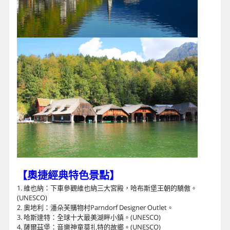
【奧捷經典特色景點
】
1. 維也納：下車參觀維也納三大宮殿，哈布斯堡王朝的驕傲。
(UNESCO)
2. 奧地利：潘朵芙購物村Parndorf Designer Outlet。
3. 哈斯達特：全球十大最美湖畔小鎮。(UNESCO)
4. 薩爾茲堡：音樂神童莫扎特的故鄉。(UNESCO)