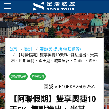
首頁
歐洲
東歐(奧.捷.斯.匈.巴爾幹)
【阿聯假期】雙享奧捷10天EK~雙點進出、米其
林、哈斯達特、國王湖、城堡皇宮、Outlet、遊船
熱銷報名中
即將成團
團號 VIE10EKA260925A
【阿聯假期】雙享奧捷10