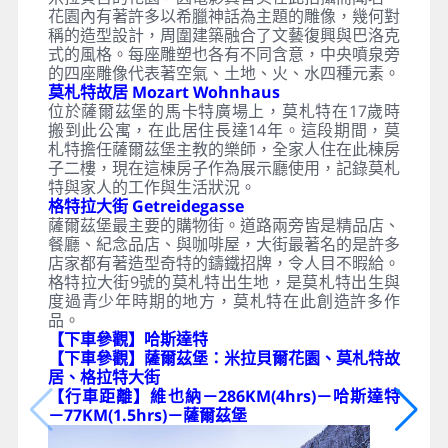
花園內有著許多以希臘神話為主題的雕像，幾何對
稱的造型設計，周圍建築融合了文藝復興與巴洛克
式的風格。每座雕塑也各有不同含意，中央噴泉旁
的四座雕像代表著空氣、土地、火、水四種元素。
莫札特故居 Mozart Wohnhaus
位於薩爾茲堡的馬卡特廣場上，莫札特在17歲時
搬到此公寓，在此居住長達14年。這段期間，莫
札特擔任薩爾茲堡主教的樂師，全家人住在此棟房
子二樓，現在這棟房子作為展示廳使用，記錄莫札
特與家人的工作與生活狀況。
格特拉大街 Getreidegasse
薩爾茲堡最主要的購物街。道路兩旁皆是精品店、
餐廳、紀念品店、與咖啡屋，大街最著名的是許多
店家都有著造型奇特的鑄鐵招牌，令人目不暇給。
格特拉大街9號的莫札特出生地，是莫札特出生與
度過青少年時期的地方，莫札特在此創造許多作
品。
【下車參觀】哈斯達特
【下車參觀】薩爾茲堡：米拉貝爾花園、莫札特故
居、格拉特大街
【行車距離】維也納－286KM(4hrs)－哈斯達特
－77KM(1.5hrs)－薩爾茲堡