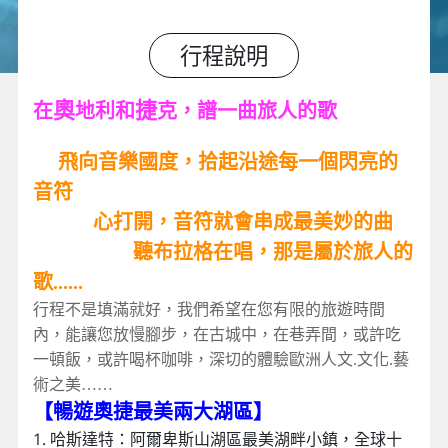
行程說明
奧
捷
在
地利和
克，譜一曲旅人的歌
飛向音樂國度，拾起沿途每一個閃亮的
音符
心打開，音符就會串成最美妙的曲
聽布拉格在唱，那是屬於旅人的
歌......
行程不是填滿就好，我們希望在您有限的旅遊時間
內，能讓您放慢腳步，在古城中，在巷弄間，或許吃
一頓飯，或許喝杯咖啡，深切的體驗歐洲人文.文化.藝
術之美……
【暢遊奧捷最美兩大湖區】
1. 哈斯達特：阿爾卑斯山湖區最美湖畔小鎮，全球十