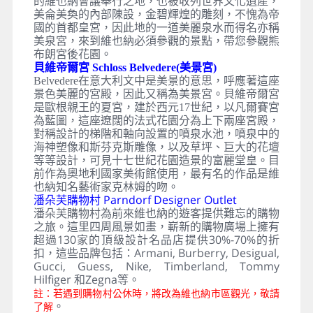
的維也納會議舉行之地，也被收列世界文化遺產，
美侖美奐的內部陳設，金碧輝煌的雕刻，不愧為帝
國的首都皇宮，因此地的一道美麗泉水而得名亦稱
美泉宮，來到維也納必須參觀的景點，帶您參觀熊
布朗宮後花園。
貝維帝爾宮 Schloss Belvedere(美景宮)
Belvedere在意大利文中是美景的意思，呼應著這座
景色美麗的宮殿，因此又稱為美景宮。貝維帝爾宮
是歐根親王的夏宮，建於西元17世紀，以凡爾賽宮
為藍圖，這座遼闊的法式花園分為上下兩座宮殿，
對稱設計的梯階和軸向設置的噴泉水池，噴泉中的
海神塑像和斯芬克斯雕像，以及草坪、巨大的花壇
等等設計，可見十七世紀花園造景的富麗堂皇。目
前作為奧地利國家美術館使用，最有名的作品是維
也納知名藝術家克林姆的吻。
潘朵芙購物村 Parndorf Designer Outlet
潘朵芙購物村為前來維也納的遊客提供難忘的購物
之旅。這里四周風景如畫，嶄新的購物廣場上擁有
超過130家的頂級設計名品店提供30%-70%的折
扣，這些品牌包括：Armani, Burberry, Desigual,
Gucci, Guess, Nike, Timberland, Tommy
Hilfiger 和Zegna等。
註：若遇到購物村公休時，將改為維也納市區觀光，敬請
。
了解