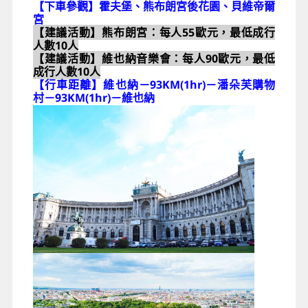
【下車參觀】霍夫堡、熊布朗宮後花園、貝維帝爾
宮
【建議活動】
熊布朗宮：每人55歐元，最低成行
人數10人
【建議活動】維也納音樂會：每人90歐元，最低
成行人數10人
【行車距離】維也納－93KM(1hr)－潘朵芙購物
村－93KM(1hr)－維也納