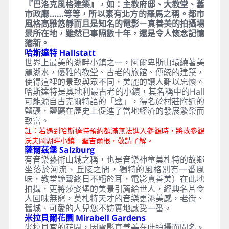
『巴洛克風格建築』，如：主教府邸、大教堂、舊
市政廳……等等，所以素有北方的羅馬之稱。都市
風格高雅悠靜而且是知名的電影－真善美的拍攝場
景所在地，雖然已事隔數十年，還是令人懷念記憶
猶新。
哈斯達特 Hallstatt
世界上最美的湖畔小鎮之一，阿爾卑斯山環繞著美
麗湖水，優雅的教堂、古老的旅館、傳統的建築，
使得這裡的景致與眾不同，美麗的讓人難以忘懷。
哈斯達特是奧地利最古老的小鎮，其名稱中的Hall
可能源自古克爾特語的「鹽」，得名於村莊附近的
鹽礦，鹽礦在歷史上促進了當地經濟的發展繁榮而
致富。
註：若遇到哈斯達特預約額滿無法進入參觀時，將改參觀
沃夫岡湖畔小鎮－聖吉爾根，敬請了解。
薩爾茲堡 Salzburg
有音樂藝術山城之稱，也是音樂神童莫札特的故鄉
坐落於河流、丘陵之間，獨特的風格別有一番風
味，教堂鐘聲終日不絕於耳，電影真善美）在此地
拍攝，更將莎姿堡的美景引薦給世人，經典名片令
人回味無窮，莫札特天才的音樂更添美感，老街、
舊城、可愛的人兒您不妨實地感受一番。
米拉貝爾花園 Mirabell Gardens
米拉貝宮的花園，因電影真善美在此拍攝而聞名。