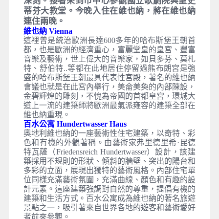
深刻。接著來到市中心參觀國立歌劇院與聖史
蒂芬大教堂。今晚入住在維也納，將在維也納
連住兩晚。
維也納 Vienna
這裡曾是統治歐洲長達600多年的哈布斯堡王朝首
都，也是歐洲的經濟重心，富麗堂皇的皇宮、豐富
音樂及藝術，世上偉大的音樂家，如貝多芬、莫札
特、舒伯特..等都在此地居住停留過熊布朗宮是強
盛的哈布斯堡王朝最具代表性宮殿，著名的維也納
會議也就是在此宮內舉行，美侖美奐的內部陳設，
金碧輝煌的雕刻，不愧為帝國的首都皇宮，環城大
道上一流的建築師將歐洲最氣派雍容的建築全部在
維也納重現。
百水公寓 Hundertwasser Haus
奧地利維也納的一座藝術性住宅建築，以奇特、彩
色和有機的外觀著稱。由藝術家弗里德里希·昆德
特瓦薩（Friedensreich Hundertwasser）設計，該建
築採用不規則的形狀、傾斜的牆壁、突出的陽台和
多彩的立面，展現出獨特的藝術風格。內部住宅單
位同樣充滿藝術氛圍，充滿曲線、顏色和有趣的設
計元素。這座建築強調對自然的尊重，提倡有機的
建築和生活方式。百水公寓成為維也納的著名旅遊
景點之一，吸引著來自世界各地的遊客和藝術愛好
者前來參觀。