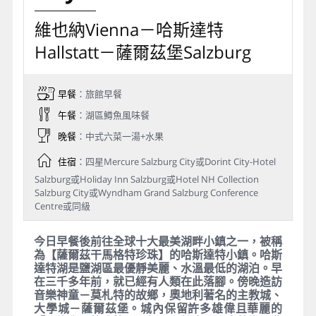
維也納Vienna－哈斯達特
Hallstatt－薩爾茲堡Salzburg
早餐
：旅館早餐
午餐
：湖區鱒魚風味餐
晚餐
：中式六菜一湯+水果
住宿
：四星Mercure Salzburg City或Dorint City-Hotel
Salzburg或Holiday Inn Salzburg或Hotel NH Collection
Salzburg City或Wyndham Grand Salzburg Conference
Centre或同級
今日早餐後前往全球十大最美湖畔小鎮之一，被稱
為【薩爾茲干馬格特珍珠】的哈斯達特小鎮。哈斯
達特湖是鹽湖區最優靜美麗、水溫最低的湖泊。早
在三千多年前，就已經有人類在此落腳。傍晚造訪
音樂神童－莫札特的故鄉，奧地利著名的主教城、
大學城－薩爾茲堡。城內保留許多雄偉且華麗的