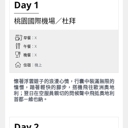
Day 1
桃園國際機場／杜拜
早餐
：X
午餐
：X
晚餐
：X
住宿
：機上
懷著浮雲遊子的浪漫心情，行囊中裝滿無限的
憧憬，踏著輕快的腳步，搭機飛往歐洲奧地
利；翌日在空服員親切的問候聲中飛抵奧地利
首都－維也納。
Day 2