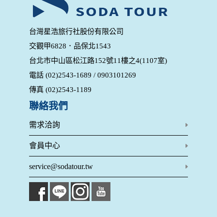
錄等，做為我們增進網站服務的參考依據，此記錄為內部應
用，決不對外公布。
為提供精確的服務，我們會將收集的問卷調查內容進行統計與
台灣星浩旅行社股份有限公司
分析，分析結果之統計數據或說明文字呈現，除供內部研究
交觀甲6828．品保北1543
外，我們會視需要公佈統計數據及說明文字，但不涉及特定個
人之資料。
台北市中山區松江路152號11樓之4(1107室)
除非取得您的同意或其他法令之特別規定，本網站絕不會將您
電話 (02)2543-1689 / 0903101269
的個人資料揭露予第三人或使用於蒐集目的以外之其他用途。
在您於本網站註冊帳號、使用本網站相關產品、服務、活動或
傳真 (02)2543-1189
贈獎時，本網站會收集您的個人識別資料，本網站也可以從商
業夥伴處取得個人資料。
聯絡我們
當客戶在本網站註冊時，我們會取得您的姓名、電話、住址、
身份證字號、電子郵件、出生日期、性別、行業等相關資料，
需求洽詢
當您註冊成功，並登入使用我們的服務後，我們即取得您的資
料。註冊時，本網站取得您的姓名、電話、住址、身份證字
會員中心
號、電子郵件、出生日期、性別、行業等相關資料，當您註冊
成功，並登入使用我們的服務後，本網站即取得您的資料。
service@sodatour.tw
其他除了上述，會保留您在上網瀏覽或查詢時，伺服器自行產
生的相關記錄，包括您使用連線設備的 IP 位址、使用時間、使
用的瀏覽器、瀏覽及點選資料紀錄等。本網站會對個別連線者
的瀏覽器予以標示，歸納使用者瀏覽器在本網站內部所瀏覽的
網頁，除非您願意告知您的個人資料，否則本網站不會也無法