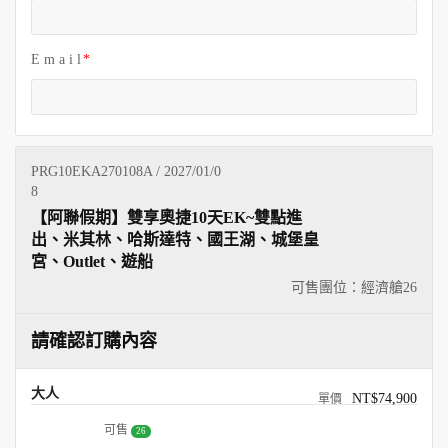
E m a i l
PRG10EKA270108A / 2027/01/0
8
【阿聯假期】雙享奧捷10天EK~雙點進
出、米其林、哈斯達特、國王湖、城堡皇
宮、Outlet、遊船
可售團位：經濟艙
26
請確認訂購內容
大人
NT$74,900
可售
26