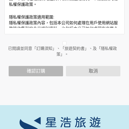
私權保護政策。
隱私權保護政策適用範圍:
隱私權保護政策內容，包括本公司如何處理在用戶使用網站服
務時收集到的身份識別資料，也包括本公司如何處理在商業合
作與本公司合作時分享的任何身份識別資料。隱私權保護政策
不適用於本公司以外的公司或網站群，與非本站所僱用或管理
人員。例如您透過本公司旗下網站上的廣告廠商連結，這些置
已閱讀並同意「訂購須知」、「旅遊契約書」、及「隱私權政
放連結的廠商也可能蒐集您個人的資料。對於您主動提供的個
策」。
人資訊，這些廣告廠商或連結網站有其個別的隱私權保護政
策，其資料處理措施不適用於本公司隱私權保護政策。
您個人在本網站上的聊天室或討論區中任意公開個人資料的行
確認訂購
取消
為，在非經加密的保護下，亦不適用於本公司隱私權保護政
策。
資料的蒐集與使用方式:
為了在本網站提供您最佳的互動性服務，可能會請您提供相關
個人的資料，其範圍如下：
本網站在您使用服務信箱、問卷調查等互動性功能時，會保留
您所提供的姓名、電子郵件地址、聯絡方式及使用時間等。
於一般瀏覽時，伺服器會自行記錄相關行徑，包括您使用連線
設備的 IP 位址、使用時間、使用的瀏覽器、瀏覽及點選資料記