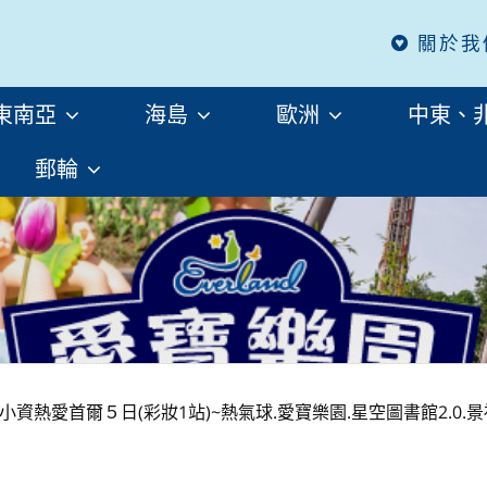
關於我
東南亞
海島
歐洲
中東、
郵輪
資熱愛首爾５日(彩妝1站)~熱氣球.愛寶樂園.星空圖書館2.0.