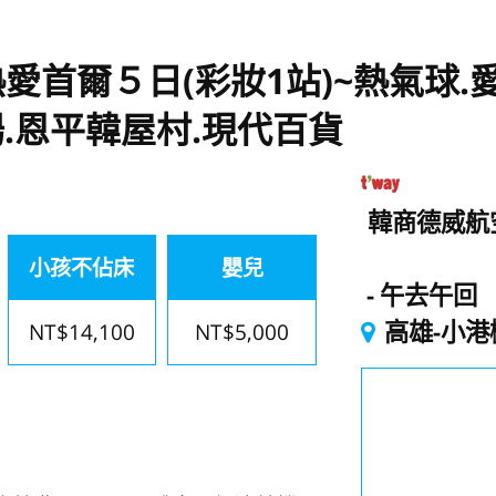
愛首爾５日(彩妝1站)~熱氣球.
市場.恩平韓屋村.現代百貨
韓商德威航
小孩不佔床
嬰兒
午去午回
高雄-小港
NT$14,100
NT$5,000