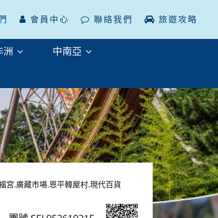
們
會員中心
聯絡我們
旅遊攻略
非洲
中南亞
景福宮.廣藏市場.恩平韓屋村.現代百貨