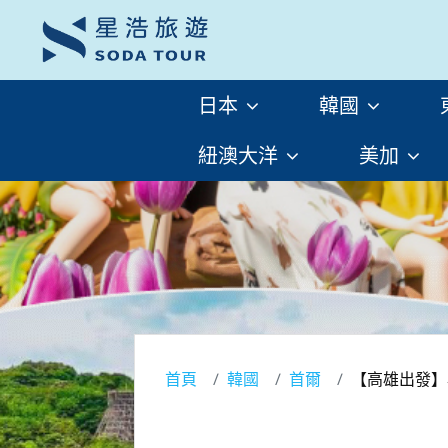
日本
韓國
紐澳大洋
美加
首頁
韓國
首爾
【高雄出發】小