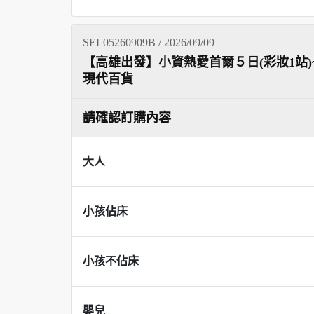
SEL05260909B / 2026/09/09
【高雄出發】小資熱愛首爾５日(彩妝1站)~
現代百貨
請確認訂購內容
大人
小孩佔床
小孩不佔床
嬰兒