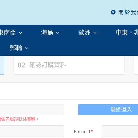
關於我
東南亞
海島
歐洲
中東、
郵輪
02
確認訂購資料
驗證/登入
購需先驗證聯絡資料。
E m a i l