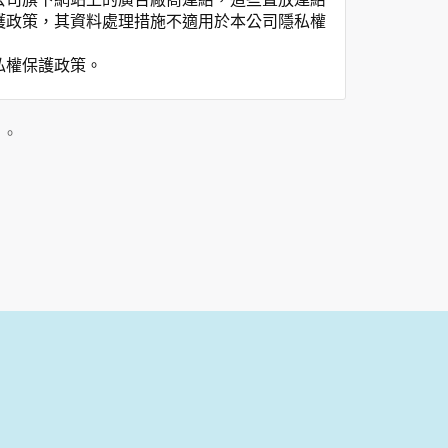
護政策，其資料處理措施不適用於本公司隱私權
私權保護政策。
」。
用時間等。
覽及點選資料記錄等，做為我們增進網站服務的
供內部研究外，我們會視需要公佈統計數據及說
之其他用途。
站也可以從商業夥伴處取得個人資料。
等相關資料，當您註冊成功，並登入使用我們的
期、性別、行業等相關資料，當您註冊成功，並
、使用時間、使用的瀏覽器、瀏覽及點選資料紀
告知您的個人資料，否則本網站不會也無法將此
您主動提供的個人資訊，這些廣告廠商、或連結