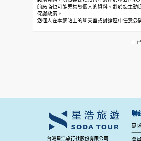
的廠商也可能蒐集您個人的資料。對於您主動
保護政策。
您個人在本網站上的聊天室或討論區中任意公
資料的蒐集與使用方式:
為了在本網站提供您最佳的互動性服務，可能
本網站在您使用服務信箱、問卷調查等互動性
於一般瀏覽時，伺服器會自行記錄相關行徑，包
參考依據，此記錄為內部應用，決不對外公布
為提供精確的服務，我們會將收集的問卷調查
明文字，但不涉及特定個人之資料。
除非取得您的同意或其他法令之特別規定，本
在您於本網站註冊帳號、使用本網站相關產品
當客戶在本網站註冊時，我們會取得您的姓名
服務後，我們即取得您的資料。註冊時，本網
登入使用我們的服務後，本網站即取得您的資
聯
其他除了上述，會保留您在上網瀏覽或查詢時，
錄等。本網站會對個別連線者的瀏覽器予以標
需
項記錄和您對應。請您注意，在本網站網刊登
台灣星浩旅行社股份有限公司
網站有其個別的私權保護政策，其資料處理措
會