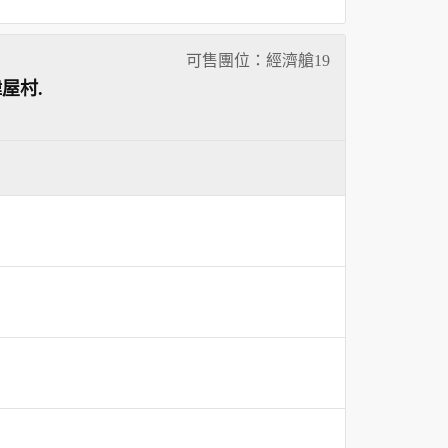
可售團位：經濟艙
19
屋村.