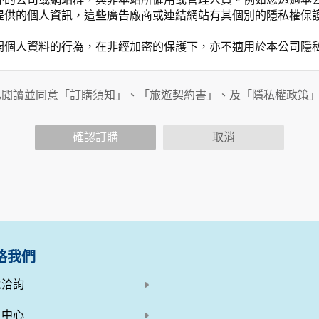
提供的個人資訊，這些廣告廠商或連結網站有其個別的隱私權保
開個人資料的行為，在非經加密的保護下，亦不適用於本公司隱
已閱讀並同意「訂購須知」、「旅遊契約書」、及「隱私權政策
會請您提供相關個人的資料，其範圍如下：
功能時，會保留您所提供的姓名、電子郵件地址、聯絡方式及使
括您使用連線設備的 IP 位址、使用時間、使用的瀏覽器、瀏
確認訂購
取消
。
內容進行統計與分析，分析結果之統計數據或說明文字呈現，除
網站絕不會將您的個人資料揭露予第三人或使用於蒐集目的以外
、服務、活動或贈獎時，本網站會收集您的個人識別資料，本網
、電話、住址、身份證字號、電子郵件、出生日期、性別、行業
站取得您的姓名、電話、住址、身份證字號、電子郵件、出生日
料。
絡我們
伺服器自行產生的相關記錄，包括您使用連線設備的 IP 位址
示，歸納使用者瀏覽器在本網站內部所瀏覽的網頁，除非您願意
求洽詢
廣告之廠商，或與連結本網站，也可能蒐集您個人的資料。對於
施不適用本網站隱私權保護政策，本公司不負任何連帶責任。
員中心