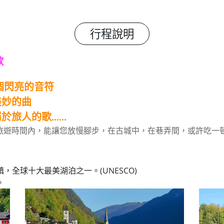
行程說明
歌
個閃亮的音符
妙的曲
歌......
旅遊時間內，能讓您放慢腳步，在古城中，在巷弄間，或許吃一
，全球十大最美湖泊之一。(UNESCO)
。