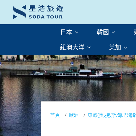
日本
韓國
紐澳大洋
美加
首頁
歐洲
東歐(奧.捷.斯.匈.巴爾