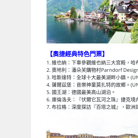
【奧捷經典特色門票
】
1. 維也納：下車參觀維也納三大宮殿，哈布
2. 奧地利：潘朵芙購物村Parndorf Designe
3. 哈斯達特：全球十大最美湖畔小鎮。(UNE
4. 薩爾茲堡：音樂神童莫扎特的故鄉。(UNE
5. 國王湖：德國最美高山湖泊。
6. 庫倫洛夫：『伏爾它瓦河之珠』捷克境內
7. 布拉格：深度探訪『百塔之城』，歐洲建