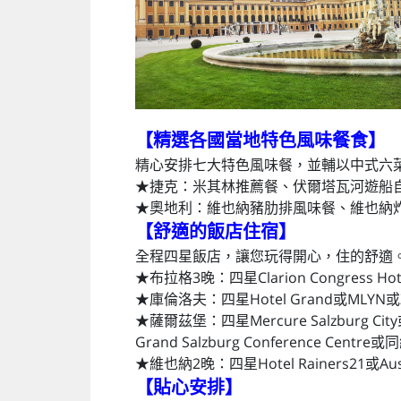
【精選各國當地特色風味餐食
】
精心安排七大特色風味餐，並輔以中式六
★捷克：米其林推薦餐、伏爾塔瓦河遊船
★奧地利：維也納豬肋排風味餐、維也納
【舒適的飯店住宿
】
全程四星飯店，讓您玩得開心，住的舒適
★布拉格3晚：四星Clarion Congress Hotel
★庫倫洛夫：四星Hotel Grand或MLYN或Z
★薩爾茲堡：四星Mercure Salzburg City或Dori
Grand Salzburg Conference Centre或
★維也納2晚：四星Hotel Rainers21或Austria
【貼心安排】