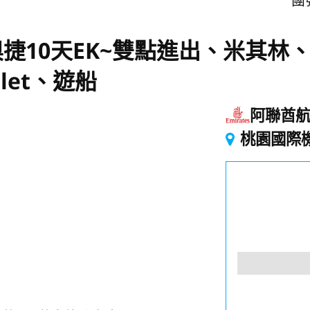
團號
捷10天EK~雙點進出、米其林
let、遊船
阿聯酋
桃園國際