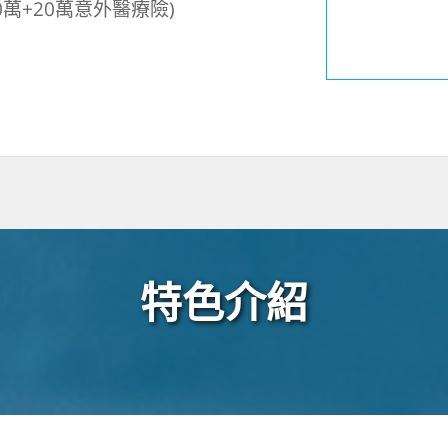
萬+20萬意外醫療險)
特色介紹