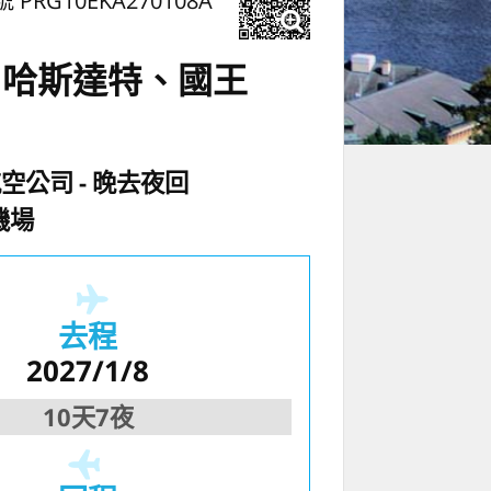
 PRG10EKA270108A
、哈斯達特、國王
航空公司
晚去夜回
機場
去程
2027/1/8
10天7夜