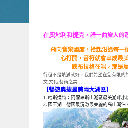
奧
捷
在
地利和
克，譜一曲旅人的
飛向音樂國度，拾起沿途每一
心打開，音符就會串成最美
聽布拉格在唱，那是屬於旅人的
行程不是填滿就好，我們希望在您有限的
文.文化.藝術之美……
【暢遊奧捷最美兩大湖區】
1. 哈斯達特：阿爾卑斯山湖區最美湖畔小鎮
2. 國王湖：德國最清澈最美麗的高山湖泊