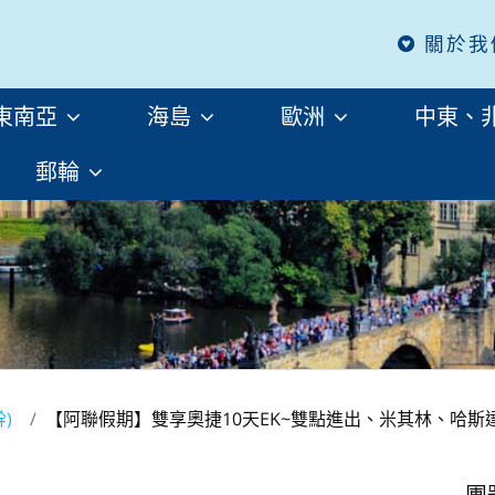
關於我
東南亞
海島
歐洲
中東、
郵輪
幹)
【阿聯假期】雙享奧捷10天EK~雙點進出、米其林、哈斯達