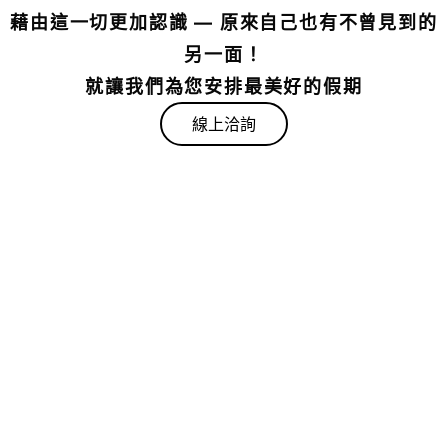
藉由這一切更加認識 — 原來自己也有不曾見到的
另一面！
就讓我們為您安排最美好的假期
線上洽詢