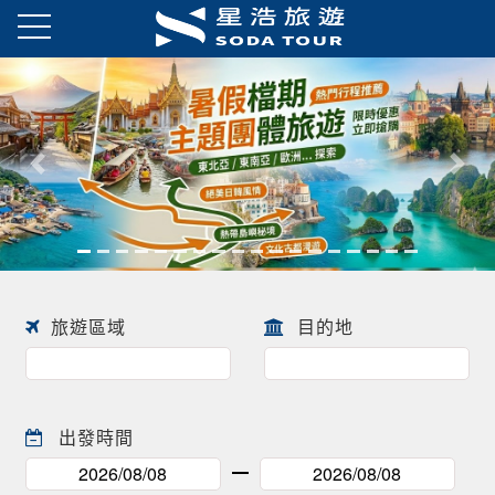
往前
往後
旅遊區域
目的地
出發時間