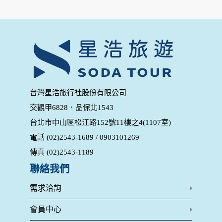
為了在本網站提供您最佳的互動性服務，可能會請您提供相關
個人的資料，其範圍如下：
本網站在您使用服務信箱、問卷調查等互動性功能時，會保留
您所提供的姓名、電子郵件地址、聯絡方式及使用時間等。
於一般瀏覽時，伺服器會自行記錄相關行徑，包括您使用連線
設備的 IP 位址、使用時間、使用的瀏覽器、瀏覽及點選資料記
錄等，做為我們增進網站服務的參考依據，此記錄為內部應
用，決不對外公布。
為提供精確的服務，我們會將收集的問卷調查內容進行統計與
台灣星浩旅行社股份有限公司
分析，分析結果之統計數據或說明文字呈現，除供內部研究
交觀甲6828．品保北1543
外，我們會視需要公佈統計數據及說明文字，但不涉及特定個
人之資料。
台北市中山區松江路152號11樓之4(1107室)
除非取得您的同意或其他法令之特別規定，本網站絕不會將您
電話 (02)2543-1689 / 0903101269
的個人資料揭露予第三人或使用於蒐集目的以外之其他用途。
在您於本網站註冊帳號、使用本網站相關產品、服務、活動或
傳真 (02)2543-1189
贈獎時，本網站會收集您的個人識別資料，本網站也可以從商
業夥伴處取得個人資料。
聯絡我們
當客戶在本網站註冊時，我們會取得您的姓名、電話、住址、
身份證字號、電子郵件、出生日期、性別、行業等相關資料，
需求洽詢
當您註冊成功，並登入使用我們的服務後，我們即取得您的資
料。註冊時，本網站取得您的姓名、電話、住址、身份證字
會員中心
號、電子郵件、出生日期、性別、行業等相關資料，當您註冊