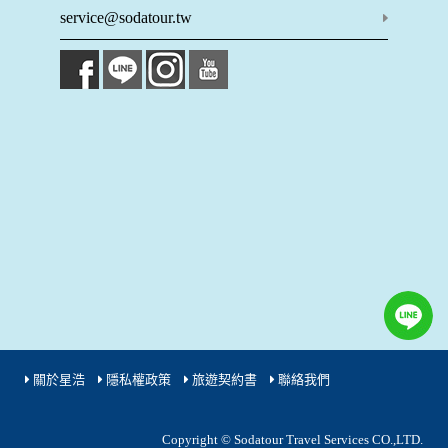
成功，並登入使用我們的服務後，本網站即取得您的資料。
service@sodatour.tw
其他除了上述，會保留您在上網瀏覽或查詢時，伺服器自行產
生的相關記錄，包括您使用連線設備的 IP 位址、使用時間、使
用的瀏覽器、瀏覽及點選資料紀錄等。本網站會對個別連線者
的瀏覽器予以標示，歸納使用者瀏覽器在本網站內部所瀏覽的
網頁，除非您願意告知您的個人資料，否則本網站不會也無法
將此項記錄和您對應。請您注意，在本網站網刊登廣告之廠
商，或與連結本網站，也可能蒐集您個人的資料。對於您主動
提供的個人資訊，這些廣告廠商、或連結網站有其個別的私權
保護政策，其資料處理措施不適用本網站隱私權保護政策，本
公司不負任何連帶責任。
本網站將在事前或註冊登錄取得您的同意後，傳送商業性資料
或電子郵件給您。本公司除了在該資料或電子郵件上註明是由
本公司發送，也會在該資料或電子郵件上提供您能隨時停止接
收這些資料或電子郵件的方法及說明。
資料使用:
本公司不會向任何人出售或出借您的個人識別資料。
在以下情況下， 本公司會向其他人士或公司提供您的個人識別
關於星浩
隱私權政策
旅遊契約書
聯絡我們
資料：
1.遵守法令或政府機關的要求；或我們發覺您在網站上的行為
違反本公司旗下網站的會員條款或產品、服務的特定使用指
Copyright © Sodatour Travel Services CO.,LTD.