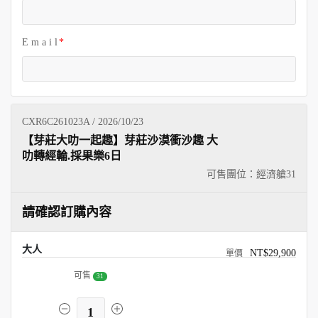
E m a i l
CXR6C261023A / 2026/10/23
【芽莊大叻一起趣】芽莊沙漠衝沙趣 大
叻轉經輪.採果樂6日
可售團位：經濟艙
31
請確認訂購內容
大人
NT$29,900
可售
31
1