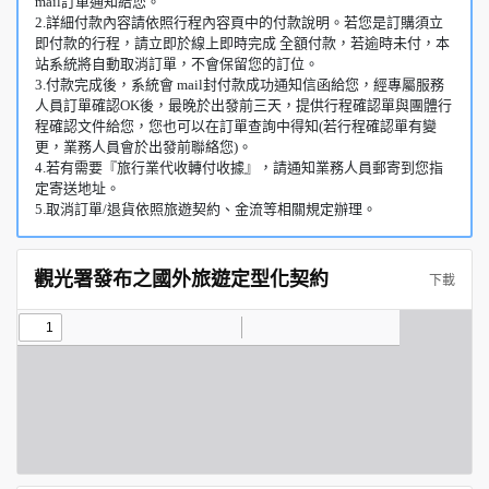
mail訂單通知給您。
2.詳細付款內容請依照行程內容頁中的付款說明。若您是訂購須立
即付款的行程，請立即於線上即時完成 全額付款，若逾時未付，本
站系統將自動取消訂單，不會保留您的訂位。
3.付款完成後，系統會 mail封付款成功通知信函給您，經專屬服務
人員訂單確認OK後，最晚於出發前三天，提供行程確認單與團體行
程確認文件給您，您也可以在訂單查詢中得知(若行程確認單有變
更，業務人員會於出發前聯絡您)。
4.若有需要『旅行業代收轉付收據』，請通知業務人員郵寄到您指
定寄送地址。
5.取消訂單/退貨依照旅遊契約、金流等相關規定辦理。
觀光署發布之國外旅遊定型化契約
下載