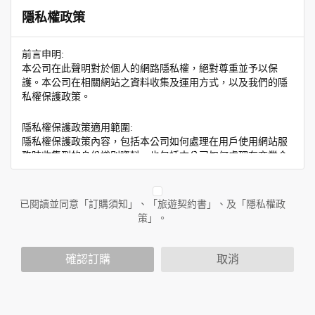
隱私權政策
前言申明:
本公司在此聲明對於個人的網路隱私權，絕對尊重並予以保
護。本公司在相關網站之資料收集及運用方式，以及我們的隱
私權保護政策。
隱私權保護政策適用範圍:
隱私權保護政策內容，包括本公司如何處理在用戶使用網站服
務時收集到的身份識別資料，也包括本公司如何處理在商業合
作與本公司合作時分享的任何身份識別資料。隱私權保護政策
不適用於本公司以外的公司或網站群，與非本站所僱用或管理
人員。例如您透過本公司旗下網站上的廣告廠商連結，這些置
已閱讀並同意「訂購須知」、「旅遊契約書」、及「隱私權政
放連結的廠商也可能蒐集您個人的資料。對於您主動提供的個
策」。
人資訊，這些廣告廠商或連結網站有其個別的隱私權保護政
策，其資料處理措施不適用於本公司隱私權保護政策。
您個人在本網站上的聊天室或討論區中任意公開個人資料的行
確認訂購
取消
為，在非經加密的保護下，亦不適用於本公司隱私權保護政
策。
資料的蒐集與使用方式: