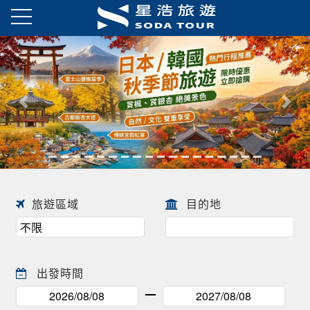
日本春季賞櫻之旅・花開正美
趕快來尋找一場屬於自己春天的
往前
往後
日本賞櫻之旅 ! !
旅遊區域
目的地
出發時間