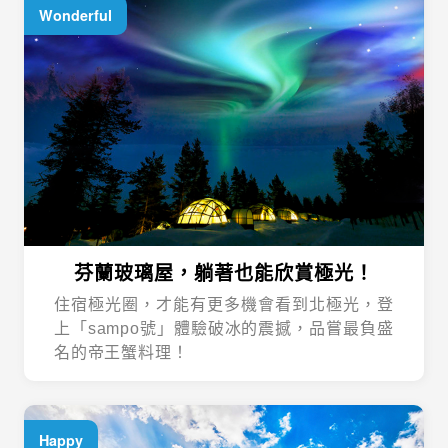
芬蘭玻璃屋，躺著也能欣賞極光！
住宿極光圈，才能有更多機會看到北極光，登
上「sampo號」體驗破冰的震撼，品嘗最負盛
名的帝王蟹料理！
Happy