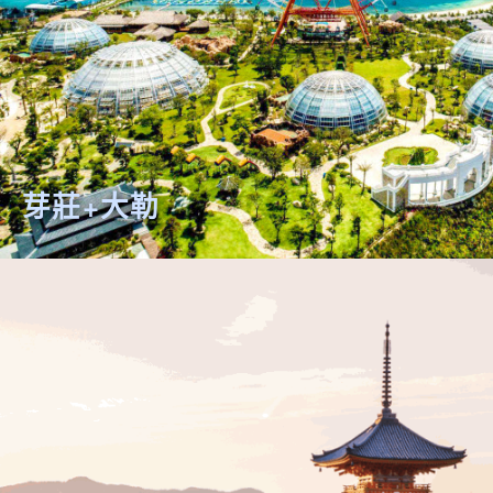
芽莊+大勒