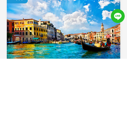
義起歡樂遊
用心規劃！住宿升級一晚「食尚玩家」特別推
薦五星飯店，多樣化義大利道地風味料理，六
大必遊體驗，華航直飛不中停，北義首選在這
裡。
Beautiful