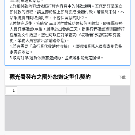
mail訂單通知給您。
2.詳細付款內容請依照行程內容頁中的付款說明。若您是訂購須立
即付款的行程，請立即於線上即時完成 全額付款，若逾時未付，本
站系統將自動取消訂單，不會保留您的訂位。
3.付款完成後，系統會 mail封付款成功通知信函給您，經專屬服務
人員訂單確認OK後，最晚於出發前三天，提供行程確認單與團體行
程確認文件給您，您也可以在訂單查詢中得知(若行程確認單有變
更，業務人員會於出發前聯絡您)。
4.若有需要『旅行業代收轉付收據』，請通知業務人員郵寄到您指
定寄送地址。
5.取消訂單/退貨依照旅遊契約、金流等相關規定辦理。
觀光署發布之國外旅遊定型化契約
下載