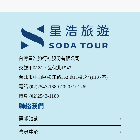
為了在本網站提供您最佳的互動性服務，可能會請您提供相關
個人的資料，其範圍如下：
本網站在您使用服務信箱、問卷調查等互動性功能時，會保留
您所提供的姓名、電子郵件地址、聯絡方式及使用時間等。
於一般瀏覽時，伺服器會自行記錄相關行徑，包括您使用連線
設備的 IP 位址、使用時間、使用的瀏覽器、瀏覽及點選資料記
錄等，做為我們增進網站服務的參考依據，此記錄為內部應
用，決不對外公布。
為提供精確的服務，我們會將收集的問卷調查內容進行統計與
台灣星浩旅行社股份有限公司
分析，分析結果之統計數據或說明文字呈現，除供內部研究
交觀甲6828．品保北1543
外，我們會視需要公佈統計數據及說明文字，但不涉及特定個
人之資料。
台北市中山區松江路152號11樓之4(1107室)
除非取得您的同意或其他法令之特別規定，本網站絕不會將您
電話 (02)2543-1689 / 0903101269
的個人資料揭露予第三人或使用於蒐集目的以外之其他用途。
在您於本網站註冊帳號、使用本網站相關產品、服務、活動或
傳真 (02)2543-1189
贈獎時，本網站會收集您的個人識別資料，本網站也可以從商
業夥伴處取得個人資料。
聯絡我們
當客戶在本網站註冊時，我們會取得您的姓名、電話、住址、
身份證字號、電子郵件、出生日期、性別、行業等相關資料，
需求洽詢
當您註冊成功，並登入使用我們的服務後，我們即取得您的資
料。註冊時，本網站取得您的姓名、電話、住址、身份證字
會員中心
號、電子郵件、出生日期、性別、行業等相關資料，當您註冊