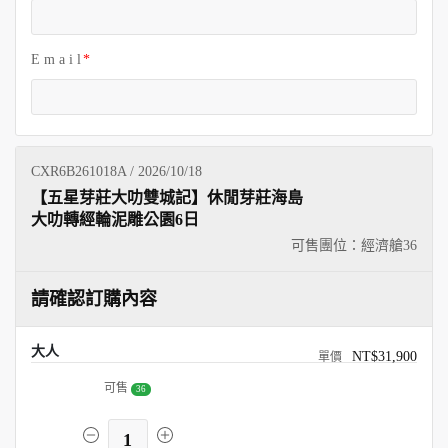
E m a i l
CXR6B261018A / 2026/10/18
【五星芽莊大叻雙城記】休閒芽莊海島
大叻轉經輪泥雕公園6日
可售團位：經濟艙
36
請確認訂購內容
大人
NT$31,900
可售
36
1