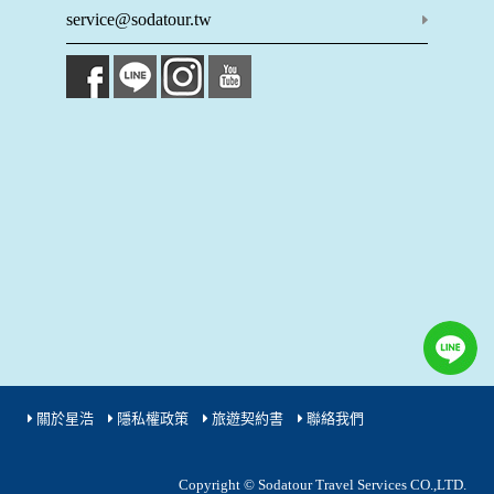
成功，並登入使用我們的服務後，本網站即取得您的資料。
service@sodatour.tw
其他除了上述，會保留您在上網瀏覽或查詢時，伺服器自行產
生的相關記錄，包括您使用連線設備的 IP 位址、使用時間、使
用的瀏覽器、瀏覽及點選資料紀錄等。本網站會對個別連線者
的瀏覽器予以標示，歸納使用者瀏覽器在本網站內部所瀏覽的
網頁，除非您願意告知您的個人資料，否則本網站不會也無法
將此項記錄和您對應。請您注意，在本網站網刊登廣告之廠
商，或與連結本網站，也可能蒐集您個人的資料。對於您主動
提供的個人資訊，這些廣告廠商、或連結網站有其個別的私權
保護政策，其資料處理措施不適用本網站隱私權保護政策，本
公司不負任何連帶責任。
本網站將在事前或註冊登錄取得您的同意後，傳送商業性資料
或電子郵件給您。本公司除了在該資料或電子郵件上註明是由
本公司發送，也會在該資料或電子郵件上提供您能隨時停止接
收這些資料或電子郵件的方法及說明。
資料使用:
本公司不會向任何人出售或出借您的個人識別資料。
在以下情況下， 本公司會向其他人士或公司提供您的個人識別
關於星浩
隱私權政策
旅遊契約書
聯絡我們
資料：
1.遵守法令或政府機關的要求；或我們發覺您在網站上的行為
違反本公司旗下網站的會員條款或產品、服務的特定使用指
Copyright © Sodatour Travel Services CO.,LTD.