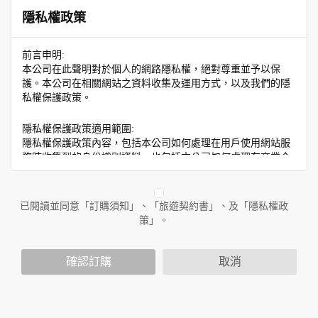
隱私權政策
前言申明:
本公司在此聲明對於個人的網路隱私權，絕對尊重並予以保
護。本公司在相關網站之資料收集及運用方式，以及我們的隱
私權保護政策。
隱私權保護政策適用範圍:
隱私權保護政策內容，包括本公司如何處理在用戶使用網站服
務時收集到的身份識別資料，也包括本公司如何處理在商業合
作與本公司合作時分享的任何身份識別資料。隱私權保護政策
不適用於本公司以外的公司或網站群，與非本站所僱用或管理
人員。例如您透過本公司旗下網站上的廣告廠商連結，這些置
已閱讀並同意「訂購須知」、「旅遊契約書」、及「隱私權政
放連結的廠商也可能蒐集您個人的資料。對於您主動提供的個
策」。
人資訊，這些廣告廠商或連結網站有其個別的隱私權保護政
策，其資料處理措施不適用於本公司隱私權保護政策。
您個人在本網站上的聊天室或討論區中任意公開個人資料的行
確認訂購
取消
為，在非經加密的保護下，亦不適用於本公司隱私權保護政
策。
資料的蒐集與使用方式: