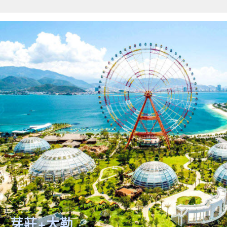
芽莊+大勒