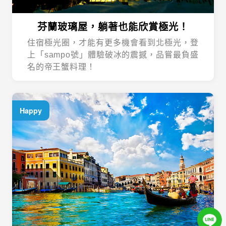
芬蘭玻璃屋，躺著也能欣賞極光！
住宿極光圈，才能有更多機會看到北極光，登
上「sampo號」體驗破冰的震撼，品嘗最負盛
名的帝王蟹料理！
Happy