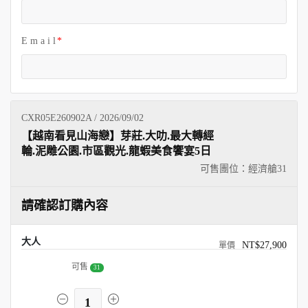
E m a i l
CXR05E260902A / 2026/09/02
【越南看見山海戀】芽莊.大叻.最大轉經
輪.泥雕公園.市區觀光.龍蝦美食饗宴5日
可售團位：經濟艙
31
請確認訂購內容
大人
NT$27,900
可售
31
1