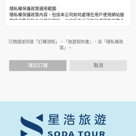
隱私權保護政策適用範圍:
隱私權保護政策內容，包括本公司如何處理在用戶使用網站服
務時收集到的身份識別資料，也包括本公司如何處理在商業合
作與本公司合作時分享的任何身份識別資料。隱私權保護政策
不適用於本公司以外的公司或網站群，與非本站所僱用或管理
人員。例如您透過本公司旗下網站上的廣告廠商連結，這些置
已閱讀並同意「訂購須知」、「旅遊契約書」、及「隱私權政
放連結的廠商也可能蒐集您個人的資料。對於您主動提供的個
策」。
人資訊，這些廣告廠商或連結網站有其個別的隱私權保護政
策，其資料處理措施不適用於本公司隱私權保護政策。
您個人在本網站上的聊天室或討論區中任意公開個人資料的行
確認訂購
取消
為，在非經加密的保護下，亦不適用於本公司隱私權保護政
策。
資料的蒐集與使用方式:
為了在本網站提供您最佳的互動性服務，可能會請您提供相關
個人的資料，其範圍如下：
本網站在您使用服務信箱、問卷調查等互動性功能時，會保留
您所提供的姓名、電子郵件地址、聯絡方式及使用時間等。
於一般瀏覽時，伺服器會自行記錄相關行徑，包括您使用連線
設備的 IP 位址、使用時間、使用的瀏覽器、瀏覽及點選資料記
錄等，做為我們增進網站服務的參考依據，此記錄為內部應