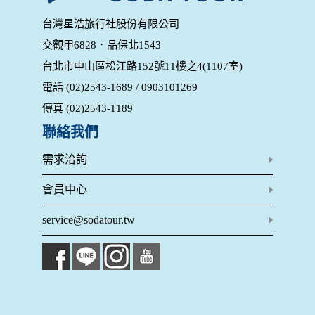
用，決不對外公布。
為提供精確的服務，我們會將收集的問卷調查內容進行統計與
台灣星浩旅行社股份有限公司
分析，分析結果之統計數據或說明文字呈現，除供內部研究
交觀甲6828．品保北1543
外，我們會視需要公佈統計數據及說明文字，但不涉及特定個
人之資料。
台北市中山區松江路152號11樓之4(1107室)
除非取得您的同意或其他法令之特別規定，本網站絕不會將您
電話 (02)2543-1689 / 0903101269
的個人資料揭露予第三人或使用於蒐集目的以外之其他用途。
在您於本網站註冊帳號、使用本網站相關產品、服務、活動或
傳真 (02)2543-1189
贈獎時，本網站會收集您的個人識別資料，本網站也可以從商
業夥伴處取得個人資料。
聯絡我們
當客戶在本網站註冊時，我們會取得您的姓名、電話、住址、
身份證字號、電子郵件、出生日期、性別、行業等相關資料，
需求洽詢
當您註冊成功，並登入使用我們的服務後，我們即取得您的資
料。註冊時，本網站取得您的姓名、電話、住址、身份證字
會員中心
號、電子郵件、出生日期、性別、行業等相關資料，當您註冊
成功，並登入使用我們的服務後，本網站即取得您的資料。
service@sodatour.tw
其他除了上述，會保留您在上網瀏覽或查詢時，伺服器自行產
生的相關記錄，包括您使用連線設備的 IP 位址、使用時間、使
用的瀏覽器、瀏覽及點選資料紀錄等。本網站會對個別連線者
的瀏覽器予以標示，歸納使用者瀏覽器在本網站內部所瀏覽的
網頁，除非您願意告知您的個人資料，否則本網站不會也無法
將此項記錄和您對應。請您注意，在本網站網刊登廣告之廠
商，或與連結本網站，也可能蒐集您個人的資料。對於您主動