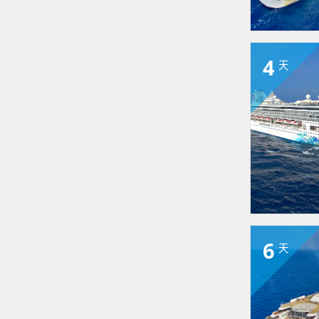
4
天
6
天