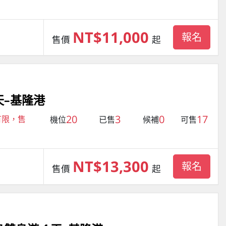
NT$11,000
報名
售價
起
天–基隆港
20
3
0
17
有限，售
機位
已售
候補
可售
NT$13,300
報名
售價
起