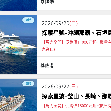
基隆港
團體
2026/09/20
(日)
探索星號–沖繩那霸、石垣
【馬力全開】促銷價11000元起~(數量
完為止)
基隆港
團體
2026/09/27
(日)
探索星號–釜山、長崎、那
【馬力全開】促銷價18000元起~(數量