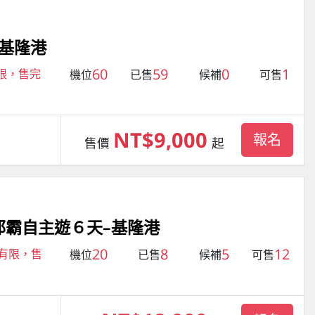
–基隆港
60
59
0
1
有限，售完
機位
已售
候補
可售
NT$9,000
報名
售價
起
那霸自主遊６天–基隆港
20
8
5
12
量有限，售
機位
已售
候補
可售