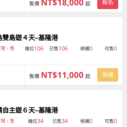
NT$18,000
報名
售價
起
島雙島遊４天–基隆港
106
106
0
0
有限，售
機位
已售
候補
可售
NT$11,000
候補
售價
起
霸自主遊６天–基隆港
34
34
0
0
有限，售
機位
已售
候補
可售