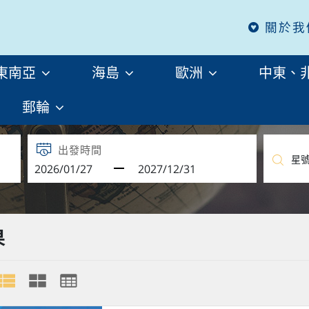
關於我
東南亞
海島
歐洲
中東、
郵輪
出發時間
果