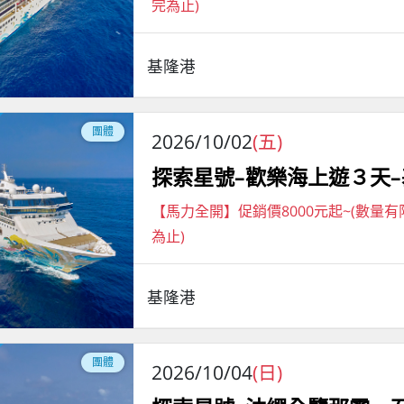
完為止)
基隆港
團體
2026/10/02
(五)
探索星號–歡樂海上遊３天
【馬力全開】促銷價8000元起~(數量
為止)
基隆港
團體
2026/10/04
(日)