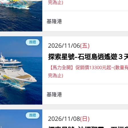
完為止)
基隆港
團體
2026/11/06
(五)
探索星號–石垣島逍遙遊３
【馬力全開】促銷價13300元起~(數量
完為止)
基隆港
團體
2026/11/08
(日)