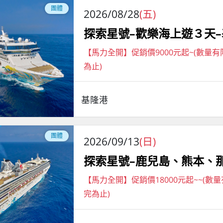
團體
2026/08/28
(五)
探索星號–歡樂海上遊３天
【馬力全開】促銷價9000元起~(數量
為止)
基隆港
團體
2026/09/13
(日)
探索星號–鹿兒島、熊本、
【馬力全開】促銷價18000元起~~(數
完為止)