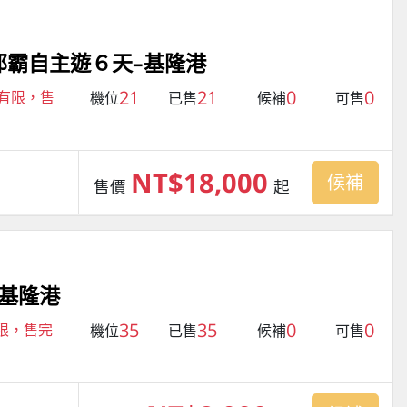
那霸自主遊６天–基隆港
21
21
0
0
量有限，售
機位
已售
候補
可售
NT$18,000
候補
售價
起
–基隆港
35
35
0
0
有限，售完
機位
已售
候補
可售