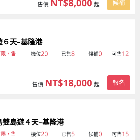
NT$8,000
候補
售價
起
遊６天–基隆港
20
8
0
12
有限，售
機位
已售
候補
可售
NT$18,000
報名
售價
起
島雙島遊４天–基隆港
20
5
0
15
有限，售
機位
已售
候補
可售