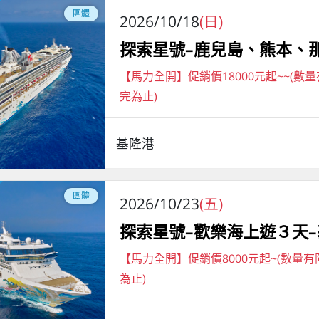
團體
2026/10/18
(日)
探索星號–鹿兒島、熊本、
【馬力全開】促銷價18000元起~~(數
完為止)
基隆港
團體
2026/10/23
(五)
探索星號–歡樂海上遊３天
【馬力全開】促銷價8000元起~(數量
為止)