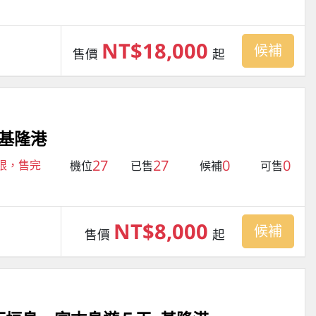
NT$18,000
候補
售價
起
–基隆港
27
27
0
0
有限，售完
機位
已售
候補
可售
NT$8,000
候補
售價
起