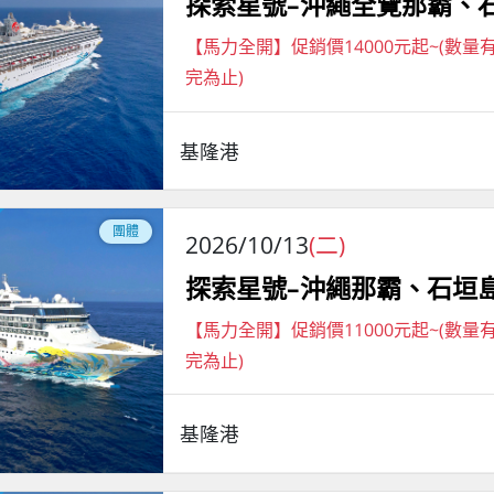
探索星號–沖繩全覽那霸、
【馬力全開】促銷價14000元起~(數量
完為止)
基隆港
團體
2026/10/13
(二)
探索星號–沖繩那霸、石垣
【馬力全開】促銷價11000元起~(數量
完為止)
基隆港