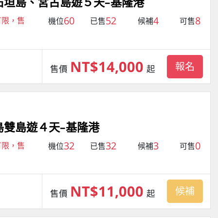
石垣島、宮古島遊５天–基隆港
60
52
4
8
有限，售
機位
已售
候補
可售
NT$14,000
報名
售價
起
島雙島遊４天–基隆港
32
32
3
0
有限，售
機位
已售
候補
可售
NT$11,000
候補
售價
起