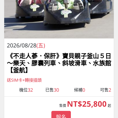
2026/08/28
(五)
《不走人蔘．保肝》寶貝親子釜山５日
～樂天、膠囊列車、斜坡滑車、水族館
【釜航】
送SIM卡+轉接插頭
32
30
0
2
機位
已售
候補
可售
NT$25,800
售價
起
報名