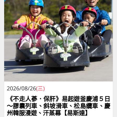
2026/08/26
(三)
《不走人蔘．保肝》易起遊釜慶浦５日
～膠囊列車、斜坡滑車、松島纜車、慶
州韓服漫遊、汗蒸幕【易斯達】