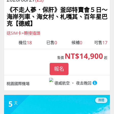
《不走人蔘．保肝》釜邱特賣會５日～
海岸列車、海女村、札嘎其、百年星巴
克【德威】
送SIM卡+轉接插頭
18
0
0
17
機位
已售
候補
可售
NT$14,900
售價
起
報名
德威航空
夜去晚回
桃園國際機場
團體
5
天