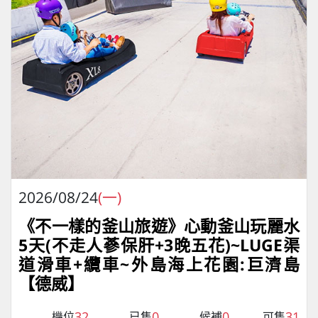
2026/08/24
(一)
《不一樣的釜山旅遊》心動釜山玩麗水
5天(不走人蔘保肝+3晚五花)~LUGE渠
道滑車+纜車~外島海上花園:巨濟島
【德威】
32
0
0
31
機位
已售
候補
可售