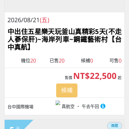
2026/08/21
(五)
中出住五星樂天玩釜山真精彩5天(不走
人蔘保肝)~海岸列車~鋼鐵藝術村【台
中真航】
20
20
0
0
機位
已售
候補
可售
NT$22,500
售價
起
候補
真航空
午去午回
台中國際機場
團體
天