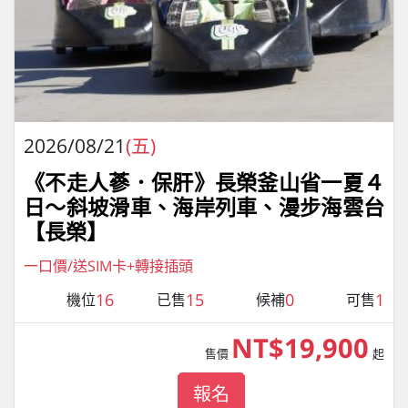
2026/08/21
(五)
《不走人蔘．保肝》長榮釜山省一夏４
日～斜坡滑車、海岸列車、漫步海雲台
【長榮】
一口價/送SIM卡+轉接插頭
16
15
0
1
機位
已售
候補
可售
NT$19,900
售價
起
報名