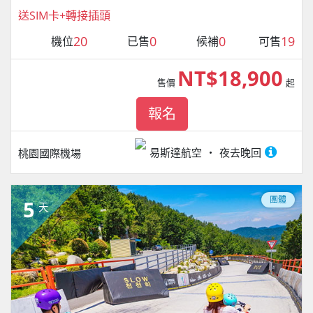
送SIM卡+轉接插頭
20
0
0
19
機位
已售
候補
可售
NT$18,900
售價
起
報名
易斯達航空
夜去晚回
桃園國際機場
團體
5
天