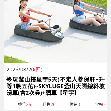
2026/08/20
(四)
🌟玩釜山搭星宇5天(不走人蔘保肝+升
等1晚五花)~SKYLUGE釜山天際線斜坡
滑車(含2次券)+纜車【星宇】
26
26
0
0
機位
已售
候補
可售