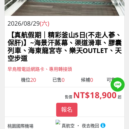
2026/08/29
(六)
【真航假期｜精彩釜山5日(不走人蔘、
保肝)】~海景汗蒸幕、渠道滑車、膠囊
列車、海東龍宮寺、樂天OUTLET、天
空步道
早鳥贈電話網路卡、專用轉接頭
20
0
0
12
機位
已售
候補
可售
NT$18,900
售價
起
報名
真航空
夜去晚回
桃園國際機場