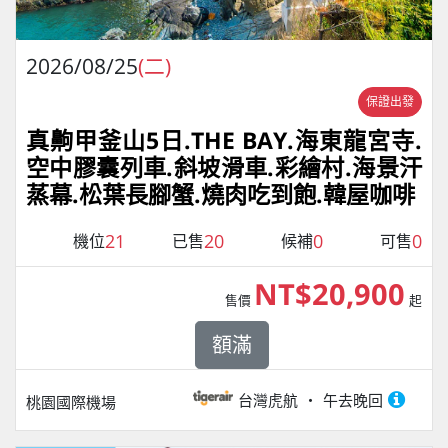
2026/08/25
(二)
保證出發
真齁甲釜山5日.THE BAY.海東龍宮寺.
空中膠囊列車.斜坡滑車.彩繪村.海景汗
蒸幕.松葉長腳蟹.燒肉吃到飽.韓屋咖啡
21
20
0
0
機位
已售
候補
可售
NT$20,900
售價
起
額滿
台灣虎航
午去晚回
桃園國際機場