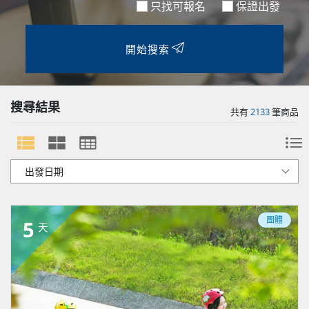
只找可報名
保證出發
開始搜索
搜尋結果
共有
2133
筆商品
團體
5
天