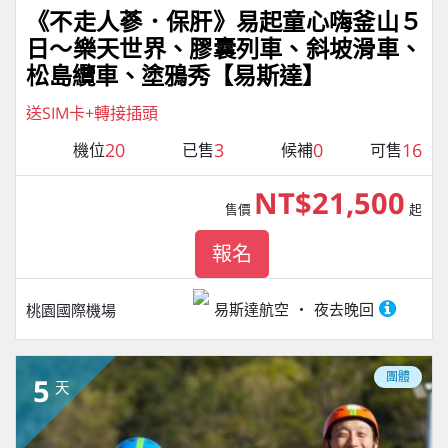
《不走人蔘．保肝》易起童心嗨釜山５
日～樂天世界、膠囊列車、斜坡滑車、
松島纜車、塗鴉秀【易斯達】
送SIM卡+轉接插頭
20
3
0
16
機位
已售
候補
可售
NT$21,500
售價
起
報名
易斯達航空
夜去晚回
桃園國際機場
團體
5
天