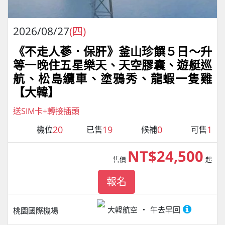
2026/08/27
(四)
《不走人蔘．保肝》釜山珍饌５日～升
等一晚住五星樂天、天空膠囊、遊艇巡
航、松島纜車、塗鴉秀、龍蝦一隻雞
【大韓】
送SIM卡+轉接插頭
20
19
0
1
機位
已售
候補
可售
NT$24,500
售價
起
報名
大韓航空
午去早回
桃園國際機場