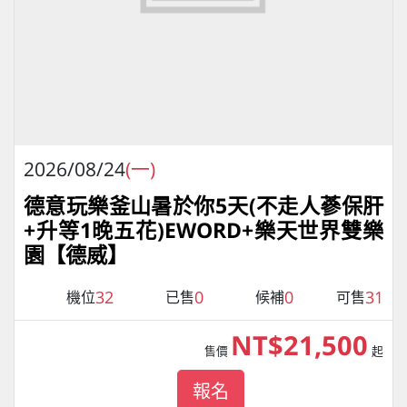
2026/08/24
(一)
德意玩樂釜山暑於你5天(不走人蔘保肝
+升等1晚五花)EWORD+樂天世界雙樂
園【德威】
32
0
0
31
機位
已售
候補
可售
NT$21,500
售價
起
報名