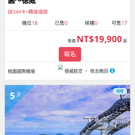
園～德威
送SIM卡+轉接插頭
18
0
0
17
機位
已售
候補
可售
NT$19,900
售價
起
報名
德威航空
夜去晚回
桃園國際機場
團體
5
天