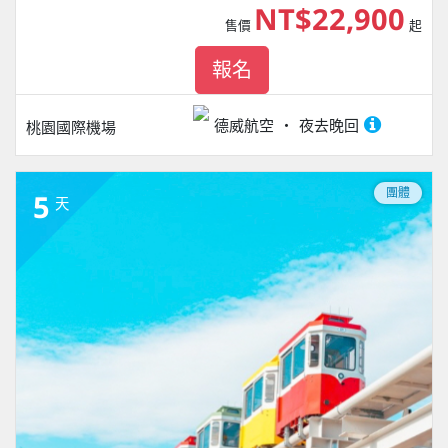
NT$22,900
售價
起
報名
德威航空
夜去晚回
桃園國際機場
團體
5
天