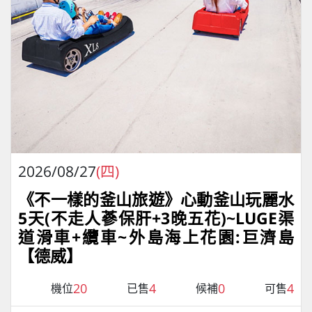
2026/08/27
(四)
《不一樣的釜山旅遊》心動釜山玩麗水
5天(不走人蔘保肝+3晚五花)~LUGE渠
道滑車+纜車~外島海上花園:巨濟島
【德威】
20
4
0
4
機位
已售
候補
可售