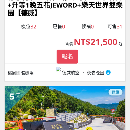
+升等1晚五花)EWORD+樂天世界雙樂
園【德威】
32
0
0
31
機位
已售
候補
可售
NT$21,500
售價
起
報名
德威航空
夜去晚回
桃園國際機場
團體
5
天