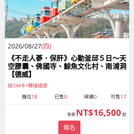
2026/08/27
(四)
《不走人蔘．保肝》心動釜邱５日～天
空膠囊、佛國寺、鯨魚文化村、南浦洞
【德威】
送SIM卡+轉接插頭
18
0
0
17
機位
已售
候補
可售
NT$16,500
售價
起
報名