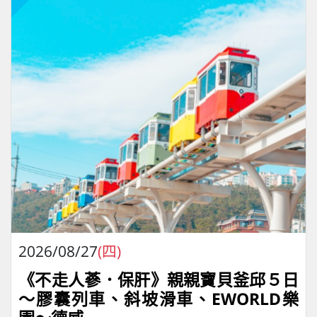
2026/08/27
(四)
《不走人蔘．保肝》親親寶貝釜邱５日
～膠囊列車、斜坡滑車、EWORLD樂