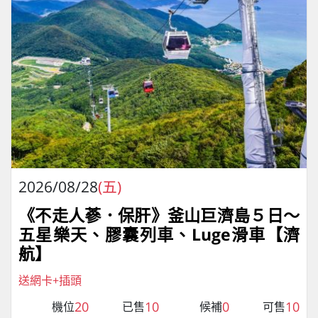
2026/08/28
(五)
《不走人蔘．保肝》釜山巨濟島５日～
五星樂天、膠囊列車、Luge滑車【濟
航】
送網卡+插頭
20
10
0
10
機位
已售
候補
可售