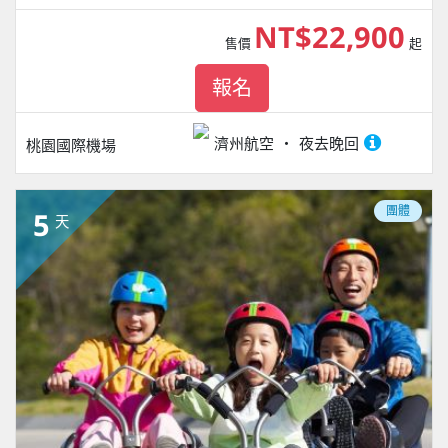
NT$22,900
售價
起
報名
濟州航空
夜去晚回
桃園國際機場
團體
5
天