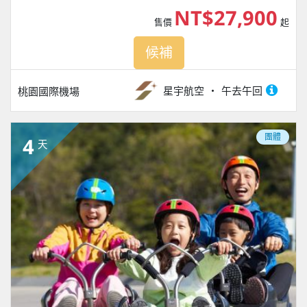
NT$27,900
售價
起
候補
星宇航空
午去午回
桃園國際機場
團體
4
天