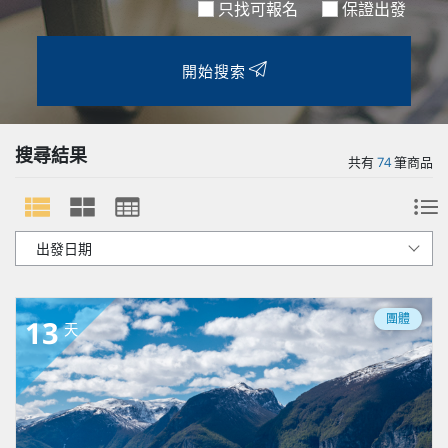
只找可報名
保證出發
開始搜索
搜尋結果
共有
74
筆商品
團體
13
天