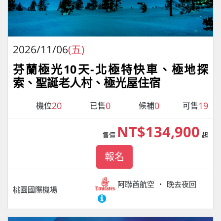
2026/11/06
(五)
芬蘭極光10天-北極特快車、極地探
索、聖誕老人村、極光屋住宿
20
0
0
19
機位
已售
候補
可售
NT$134,900
售價
起
報名
阿聯酋航空
晚去夜回
桃園國際機場