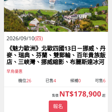
2026/09/10
(四)
《魅力歐洲》北歐四國13日－挪威、丹
麥、瑞典、芬蘭、雙郵輪、百年貴族飯
店、三峽灣、挪威縮影、布麗斯達冰河
早鳥優惠
26
4
0
6
機位
已售
候補
可售
NT$178,900
售價
起
報名