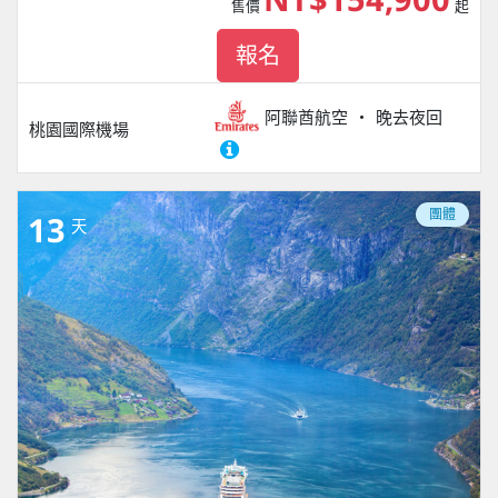
售價
起
報名
阿聯酋航空
晚去夜回
桃園國際機場
團體
13
天