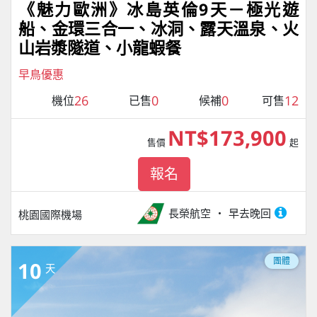
《魅力歐洲》冰島英倫9天－極光遊
船、金環三合一、冰洞、露天溫泉、火
山岩漿隧道、小龍蝦餐
早鳥優惠
26
0
0
12
機位
已售
候補
可售
NT$173,900
售價
起
報名
長榮航空
早去晚回
桃園國際機場
團體
10
天