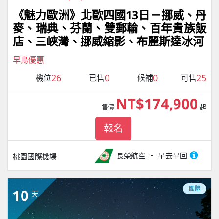
《魅力歐洲》北歐四國13日－挪威、丹
麥、瑞典、芬蘭、雙郵輪、百年貴族飯
店、三峽灣、挪威縮影、布麗斯達冰河
早鳥優惠
26
0
0
25
機位
已售
候補
可售
NT$174,900
售價
起
報名
長榮航空
早去早回
桃園國際機場
團體
10
天