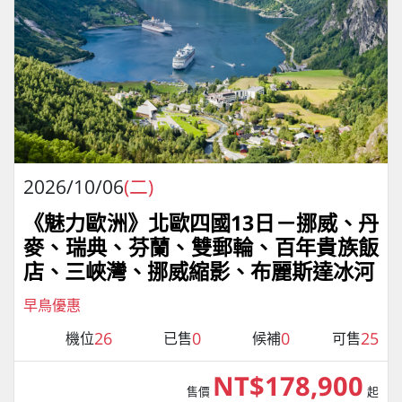
2026/10/06
(二)
《魅力歐洲》北歐四國13日－挪威、丹
麥、瑞典、芬蘭、雙郵輪、百年貴族飯
店、三峽灣、挪威縮影、布麗斯達冰河
早鳥優惠
26
0
0
25
機位
已售
候補
可售
NT$178,900
售價
起