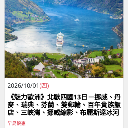
2026/10/01
(四)
《魅力歐洲》北歐四國13日－挪威、丹
麥、瑞典、芬蘭、雙郵輪、百年貴族飯
店、三峽灣、挪威縮影、布麗斯達冰河
早鳥優惠