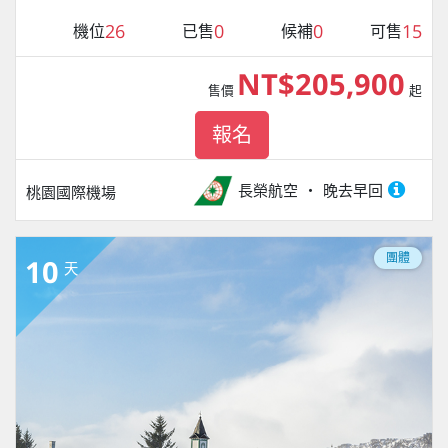
26
0
0
15
機位
已售
候補
可售
NT$205,900
售價
起
報名
長榮航空
晚去早回
桃園國際機場
團體
10
天