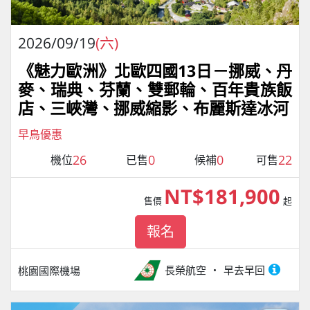
2026/09/19
(六)
《魅力歐洲》北歐四國13日－挪威、丹
麥、瑞典、芬蘭、雙郵輪、百年貴族飯
店、三峽灣、挪威縮影、布麗斯達冰河
早鳥優惠
26
0
0
22
機位
已售
候補
可售
NT$181,900
售價
起
報名
長榮航空
早去早回
桃園國際機場