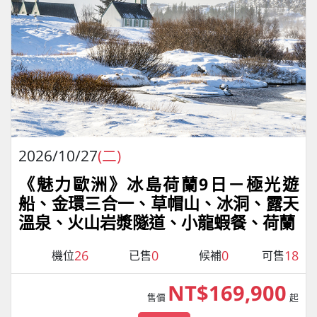
2026/10/27
(二)
《魅力歐洲》冰島荷蘭9日－極光遊
船、金環三合一、草帽山、冰洞、露天
溫泉、火山岩漿隧道、小龍蝦餐、荷蘭
26
0
0
18
機位
已售
候補
可售
NT$169,900
售價
起