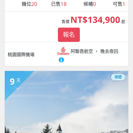
20
18
0
1
機位
已售
候補
可售
NT$134,900
售價
起
報名
阿聯酋航空
晚去夜回
桃園國際機場
團體
9
天