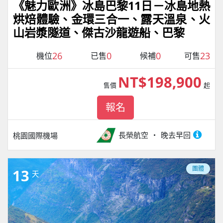
《魅力歐洲》冰島巴黎11日－冰島地熱
烘焙體驗、金環三合一、露天溫泉、火
山岩漿隧道、傑古沙龍遊船、巴黎
26
0
0
23
機位
已售
候補
可售
NT$198,900
售價
起
報名
長榮航空
晚去早回
桃園國際機場
團體
13
天