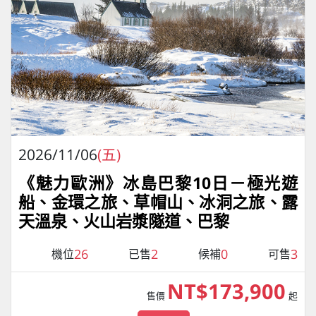
2026/11/06
(五)
《魅力歐洲》冰島巴黎10日－極光遊
船、金環之旅、草帽山、冰洞之旅、露
天溫泉、火山岩漿隧道、巴黎
26
2
0
3
機位
已售
候補
可售
NT$173,900
售價
起