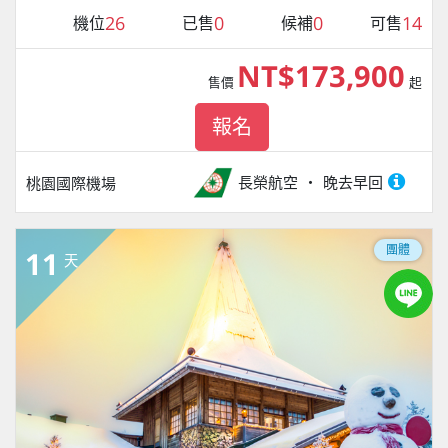
26
0
0
14
機位
已售
候補
可售
NT$173,900
售價
起
報名
長榮航空
晚去早回
桃園國際機場
團體
11
天