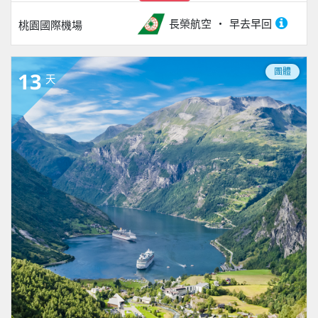
長榮航空
早去早回
桃園國際機場
團體
13
天