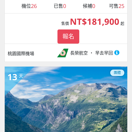
26
0
0
25
機位
已售
候補
可售
NT$181,900
售價
起
報名
長榮航空
早去早回
桃園國際機場
團體
13
天