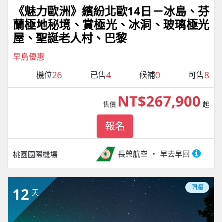
《魅力歐洲》繽紛北歐14日－冰島、芬
蘭極地秘境、賞極光、冰洞、玻璃極光
屋、聖誕老人村、巴黎
早鳥優惠
26
4
0
8
機位
已售
候補
可售
NT$267,900
售價
起
報名
長榮航空
早去早回
桃園國際機場
團體
12
天