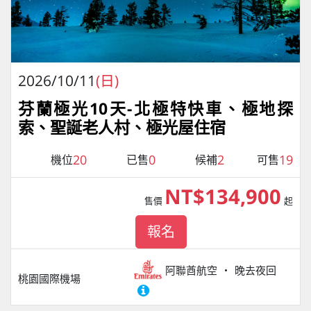
2026/10/11
(日)
芬蘭極光10天-北極特快車、極地探
索、聖誕老人村、極光屋住宿
20
0
2
19
機位
已售
候補
可售
NT$134,900
售價
起
報名
阿聯酋航空
晚去夜回
桃園國際機場