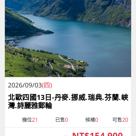
2026/09/03
(四)
北歐四國13日-丹麥.挪威.瑞典.芬蘭.峽
灣.詩麗雅郵輪
21
0
0
20
機位
已售
候補
可售
NT$154,900