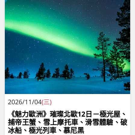
2026/11/04
(三)
《魅力歐洲》璀璨北歐12日－極光屋、
捕帝王蟹、雪上摩托車、滑雪體驗、破
冰船、極光列車、慕尼黑