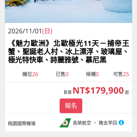
2026/11/01
(日)
《魅力歐洲》北歐極光11天－捕帝王
蟹、聖誕老人村、冰上漂浮、玻璃屋、
極光特快車、詩麗雅號、慕尼黑
26
0
0
25
機位
已售
候補
可售
NT$179,900
售價
起
報名
長榮航空
晚去早回
桃園國際機場