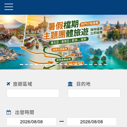
往前
往後
旅遊區域
目的地
出發時間