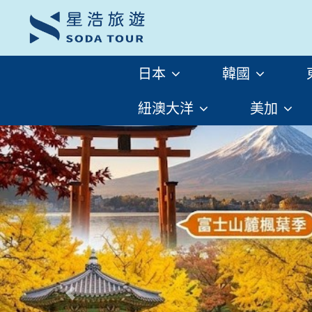
日本
韓國
紐澳大洋
美加
日本春季賞櫻之旅・
往前