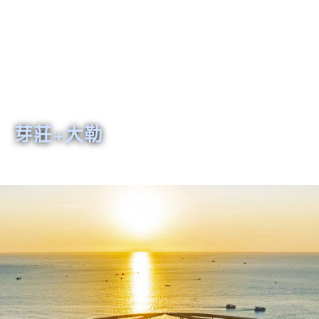
芽莊+大勒