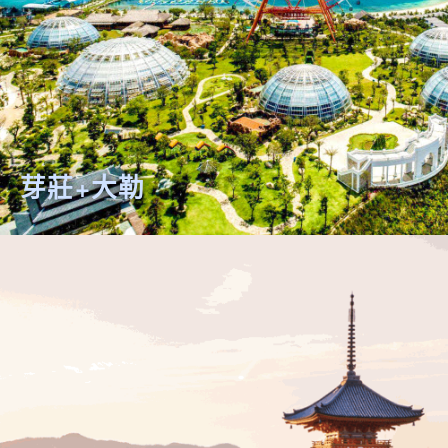
芽莊+大勒