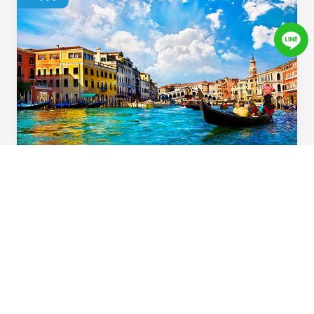
義起歡樂遊
用心規劃！住宿升級一晚「食尚玩家」特別推
薦五星飯店，多樣化義大利道地風味料理，六
大必遊體驗，華航直飛不中停，北義首選在這
裡。
Beautiful