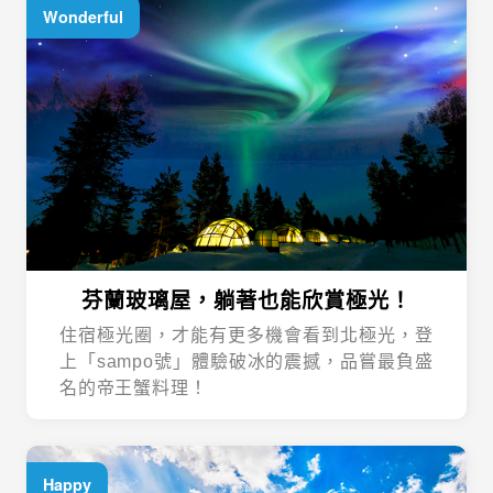
芬蘭玻璃屋，躺著也能欣賞極光！
住宿極光圈，才能有更多機會看到北極光，登
上「sampo號」體驗破冰的震撼，品嘗最負盛
名的帝王蟹料理！
Happy