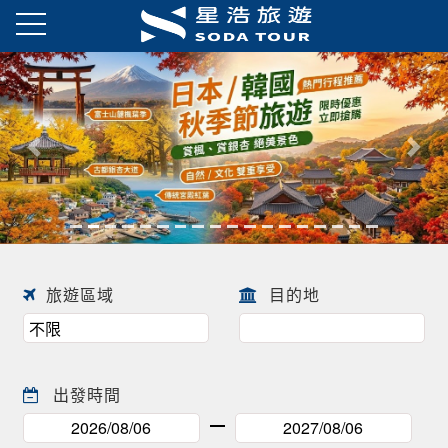
日本春季賞櫻之旅・花開正美
趕快來尋找一場屬於自己春天的
往前
往後
日本賞櫻之旅 ! !
旅遊區域
目的地
出發時間