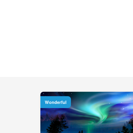
Wonderful