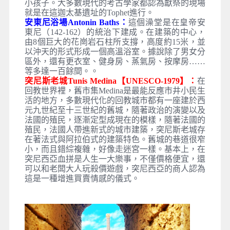
小孩子。大多數現代的考古學家都認為獻祭的現場
就是在這迦太基遺址的Tophet進行。
安東尼浴場Antonin Baths：
這個澡堂是在皇帝安
東尼（142-162）的統治下建成。在建築的中心，
由8個巨大的花崗岩石柱所支撐，高度約15米，並
以沖天的形式形成一個高溫浴室。據說除了男女分
區外，還有更衣室、健身房、蒸氣房、按摩房……
等多達一百餘間。。
突尼斯老城Tunis Medina【UNESCO-1979】：
在
回教世界裡，舊市集Medina是最能反應市井小民生
活的地方，多數現代化的回教城市都有一座建於西
元九世紀至十三世紀的舊城，隨著政治的演變以及
法國的殖民，逐漸定型成現在的模樣，隨著法國的
殖民，法國人帶進新式的城市建築，突尼斯老城存
在著法式與阿拉伯式的建築特色。舊城的巷道很窄
小，而且錯綜複雜，好像走迷宮一樣。基本上，在
突尼西亞血拼是人生一大樂事，不僅價格便宜，還
可以和老闆大人玩殺價遊戲，突尼西亞的商人認為
這是一種增進買賣情感的儀式。