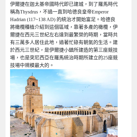
伊爾捷在迦太基帝國時代即已建城，到了羅馬時代
稱為Thysdrus，不過一直到哈德良皇帝Emperor
Hadrian (117~138 AD) 的統治才開始富足。哈德良
將橄欖種植介紹到這個區域，靠著多產的橄欖，伊
爾捷在西元三世紀左右達到最繁榮的時期，當時共
有三萬多人居住此地，過著忙碌有朝氣的生活。建
於西元三世紀，是伊爾捷小鎮所建造的第三座競技
場，也是突尼西亞在羅馬統治時期所建立的25座競
技場中規模最大的。