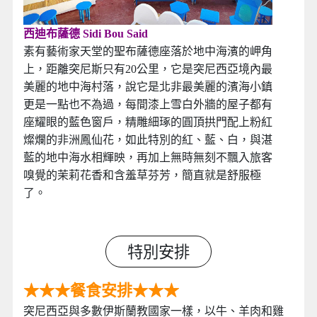
西迪布薩德 Sidi Bou Said
素有藝術家天堂的聖布薩德座落於地中海濱的岬角
上，距離突尼斯只有20公里，它是突尼西亞境內最
美麗的地中海村落，說它是北非最美麗的濱海小鎮
更是一點也不為過，每間漆上雪白外牆的屋子都有
座耀眼的藍色窗戶，精雕細琢的圓頂拱門配上粉紅
燦爛的非洲鳳仙花，如此特別的紅、藍、白，與湛
藍的地中海水相輝映，再加上無時無刻不飄入旅客
嗅覺的茉莉花香和含羞草芬芳，簡直就是舒服極
了。
特別安排
★★★餐食安排★★★
突尼西亞與多數伊斯蘭教國家一樣，以牛、羊肉和雞