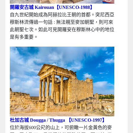
開羅安古城 Kairouan【UNESCO-1988】
自九世紀開始成為阿赫拉比王朝的首都。突尼西亞
穆斯林流傳過一句話 : 無法親至麥加朝聖，則可來
此朝聖七次。如此可見開羅安在穆斯林心中的地位
是有多重要。
杜加古城 Dougga / Thugga 【UNESCO-1997】
位於海拔600公尺的山上，可俯瞰一片金黃色的麥