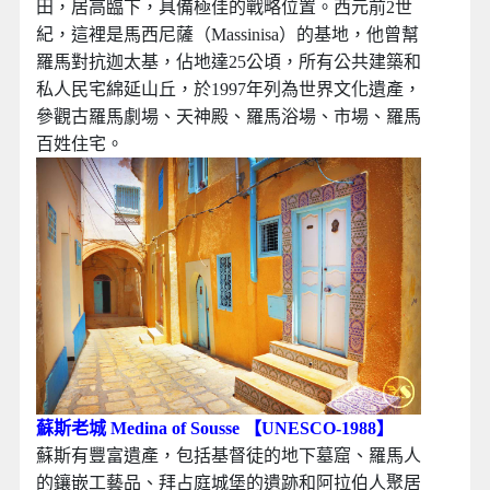
田，居高臨下，具備極佳的戰略位置。西元前2世
紀，這裡是馬西尼薩（Massinisa）的基地，他曾幫
羅馬對抗迦太基，佔地達25公頃，所有公共建築和
私人民宅綿延山丘，於1997年列為世界文化遺產，
參觀古羅馬劇場、天神殿、羅馬浴場、市場、羅馬
百姓住宅。
蘇斯老城 Medina of Sousse 【UNESCO-1988】
蘇斯有豐富遺產，包括基督徒的地下墓窟、羅馬人
的鑲嵌工藝品、拜占庭城堡的遺跡和阿拉伯人聚居