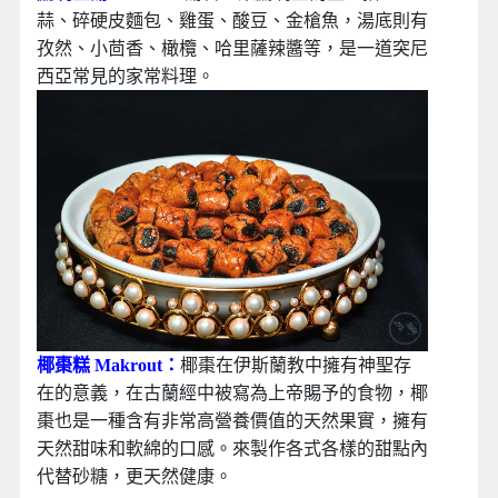
蒜、碎硬皮麵包、雞蛋、酸豆、金槍魚，湯底則有
孜然、小茴香、橄欖、哈里薩辣醬等，是一道突尼
西亞常見的家常料理。
椰棗糕 Makrout：
椰棗在伊斯蘭教中擁有神聖存
在的意義，在古蘭經中被寫為上帝賜予的食物，椰
棗也是一種含有非常高營養價值的天然果實，擁有
天然甜味和軟綿的口感。來製作各式各樣的甜點內
代替砂糖，更天然健康。