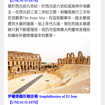
【UNESCO-1979】
建於西元前九世紀，於西元前六世紀成為地中海霸
主，在西元前三至二世紀之間，與羅馬進行三次布
尼克戰爭The Punic War，在這些戰事中，迦太基城
遭到大量的摧毀，加上年代久遠，現在的迦太基遺
跡只剩下斷壁殘垣，但仍可從她廣大的腹地及殘存
的牆柱外觀想像當年的繁榮。
伊爾傑圓形競技場 Amphitheatre of El Jem
【UNESCO-1979】