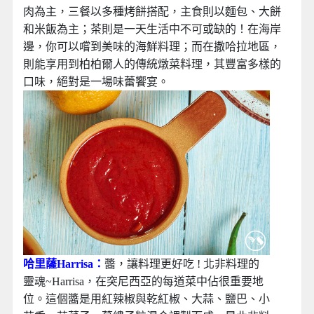
肉為主，三餐以多種烤餅搭配，主食則以麵包、大餅
和米飯為主；茶則是一天生活中不可或缺的！在海岸
邊，你可以嚐到美味的海鮮料理；而在撒哈拉地區，
則能享用到柏柏爾人的傳統燉菜料理，其豐富多樣的
口味，絕對是一場味蕾饗宴。
哈里薩Harrisa：
醬，讓料理更好吃 ! 北非料理的
靈魂~Harrisa，在突尼西亞的每道菜中佔很重要地
位。這個醬是用紅辣椒與乾紅椒、大蒜、鹽巴、小