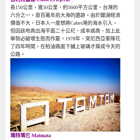
長150公里，寬50公里，約5600平方公里，台灣的
六分之一。是百萬年前大海的遺跡。由於鹽湖經濟
價值不大，日本人一度想將Cabes灣的海水引入，
但因該地高出海平面二十公尺、成本過高、加上此
舉勢必破壞生態而作罷。1978年，突尼西亞軍隊花
了四年時間，在柏油路面下舖上玻璃才築成今天的
公路。
瑪特瑪它 Matmata