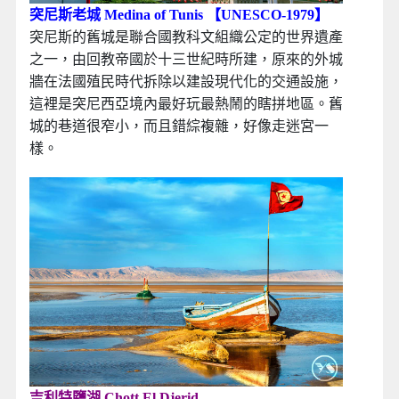
突尼斯老城 Medina of Tunis 【UNESCO-1979】
突尼斯的舊城是聯合國教科文組織公定的世界遺產
之一，由回教帝國於十三世紀時所建，原來的外城
牆在法國殖民時代拆除以建設現代化的交通設施，
這裡是突尼西亞境內最好玩最熱鬧的瞎拼地區。舊
城的巷道很窄小，而且錯綜複雜，好像走迷宮一
樣。
吉利特鹽湖 Chott El Djerid