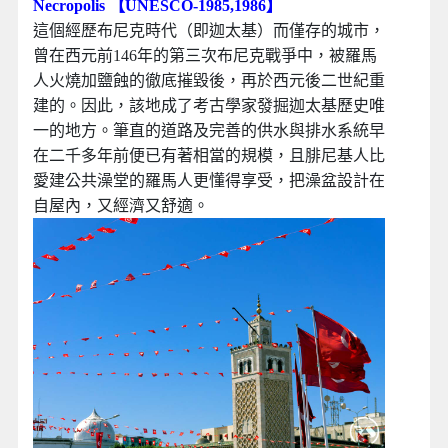
Necropolis 【UNESCO-1985,1986】
這個經歷布尼克時代（即迦太基）而僅存的城市，
曾在西元前146年的第三次布尼克戰爭中，被羅馬
人火燒加鹽蝕的徹底摧毀後，再於西元後二世紀重
建的。因此，該地成了考古學家發掘迦太基歷史唯
一的地方。筆直的道路及完善的供水與排水系統早
在二千多年前便已有著相當的規模，且腓尼基人比
愛建公共澡堂的羅馬人更懂得享受，把澡盆設計在
自屋內，又經濟又舒適。