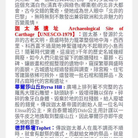
這個充滿白色(清真寺)與綠色(椰棗樹)的北非大都
會，古今交錯的驚奇，使她成為世人眼中「北非的
巴黎」，無時無刻不散發出兼容歐洲和北非魅力的
百變風情。
迦太基遺址 Archaeological Site of
Carthage【UNESCO-1979】：
迦太基，發源於北
非的古老文明，鼎盛時勢力籠罩整個地中海，西西
里、科西嘉不過是她神聖疆域內不起眼的小島而
已！隨著時代變遷，這座近3千年的歷史名城幾經
興廢，如今人們只能從留下的斷牆殘柱、墓葬、石
碑、鑲嵌畫和挖掘整理的遺物中，窺探繁華興盛時
的面貌。古城遺址經過發掘與調查，除宮殿、住宅
等建築依稀可辨外，還發現一批石棺和隨葬品，及
拜占庭時代的宮殿遺址。
畢爾莎山丘Byrsa Hill :
廣場上排列著不完整的古
羅馬大理石雕塑，缺頭缺手，毀壞得難以保存，碎
碎的象牙白身體、毀棄於地的巨柱殘骸，給人廢墟
般的錯覺。傳說迦太基帝國的創始人是一位名叫
Elissa的公主，來自泰爾城的Dido公主用計謀以一
張牛皮之地換取到整座山丘，因此畢爾莎亦即牛皮
之地的意思。
德菲祭壇Tophet：
傳說迦太基人在風不調雨不順
時，就會有獻祭的儀式，而獻給女神的祭品，就是