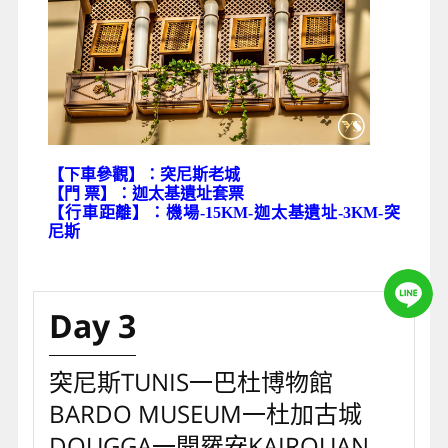
【下車參觀】：突尼斯老城
【門 票】：迦太基遺址套票
【行車距離】：機場-15KM-迦太基遺址-3KM-突
尼斯
Day 3
突尼斯TUNIS一巴杜博物館
BARDO MUSEUM一杜加古城
DOUGGA一開羅安KAIROUAN