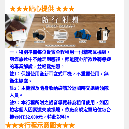
★★★貼心提供 ★★★
一、特別準備每位貴賓全程租用一付精密耳機組，
讓您旅途中不論走到哪裡，都能隨心所欲聆聽導遊
的專業解說，並輕鬆拍照。
註1：保證使用全新耳塞式耳機，不重覆使用，無
衛生疑慮。
註2：主機體及隨身收納袋請於返國時交還給領隊
人員。
註3：本行程所附之語音導覽器為租借使用，如因
旅客個人因素遺失或損壞，依廠商規定需賠償每台
機器NT$2,000元，特此說明。
★★★行程示意圖★★★