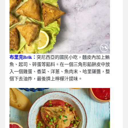
布里克Brik：
突尼西亞的國民小吃，麵皮內加上鮪
魚、起司、碎蛋等餡料。在一個三角形餡餅皮中放
入一個雞蛋、香菜、洋蔥、魚肉末、哈里薩醬，整
個下去油炸，最後擠上檸檬汁提味。