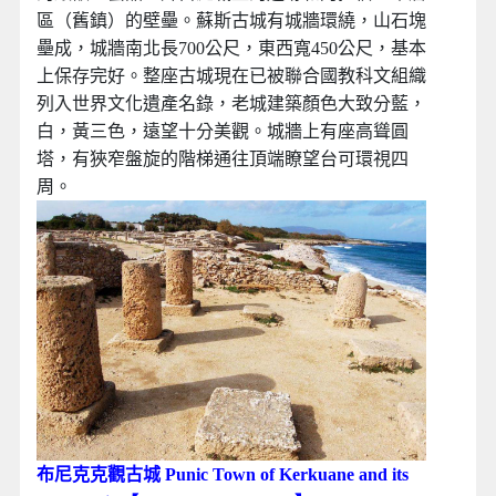
區（舊鎮）的壁壘。蘇斯古城有城牆環繞，山石塊
壘成，城牆南北長700公尺，東西寬450公尺，基本
上保存完好。整座古城現在已被聯合國教科文組織
列入世界文化遺產名錄，老城建築顏色大致分藍，
白，黃三色，遠望十分美觀。城牆上有座高聳圓
塔，有狹窄盤旋的階梯通往頂端瞭望台可環視四
周。
布尼克克觀古城 Punic Town of Kerkuane and its