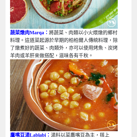
蔬菜燉肉Marqa：
將蔬菜、肉類以小火煨燉的鄉村
料理。這道菜起源於早期的柏柏爾人傳統料理，除
了燉煮好的蔬菜、肉類外，亦可以使用烤魚、炭烤
羊肉或羊肝來做搭配，滋味各有千秋。
鷹嘴豆湯Lablabi：
湯料以菜鷹嘴豆為主，搭上