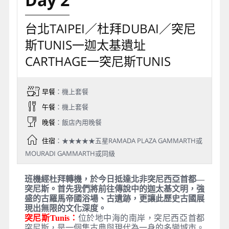
台北TAIPEI／杜拜DUBAI／突尼
斯TUNIS一迦太基遺址
CARTHAGE一突尼斯TUNIS
早餐
：機上套餐
午餐
：機上套餐
晚餐
：飯店內用晚餐
住宿
：★★★★★五星RAMADA PLAZA GAMMARTH或
MOURADI GAMMARTH或同級
班機經杜拜轉機，於今日抵達北非突尼西亞首都—
突尼斯。首先我們將前往傳說中的迦太基文明，強
盛的古羅馬帝國浴場、古遺跡，更讓此歷史古國展
現出無限的文化深度。
突尼斯Tunis：
位於地中海的南岸，突尼西亞首都
突尼斯，是一個集古典與現代為一身的多變城市。