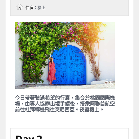
住宿
：機上
今日帶著裝滿希望的行囊，
集
合於桃園國際機
場，由專人協辦出境手續後，搭乘阿聯酋航空
前往杜拜轉機飛往突尼西亞。夜宿機上。
Day 2