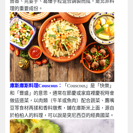
茴香、芫荽子、葛縷子粒混合調製而成，是北非料
理的重要成份。
庫斯庫斯料理Couscous：
「Couscous」是「快樂」
和「豐盛」的意思，通常在節慶或家庭裡慶祝時會
做這道菜，以肉類（牛羊或魚肉）配合蔬菜、鷹嘴
豆等食材再揉和香料燉煮，鋪在庫斯米上面，源自
於柏柏人的料理，可以說是突尼西亞的經典國菜。