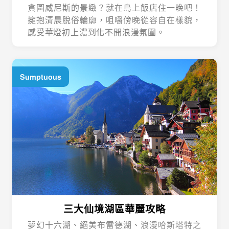
貪圖威尼斯的景緻？就在島上飯店住一晚吧！
擁抱清晨脫俗輪廓，咀嚼傍晚從容自在樣貌，
感受華燈初上濃到化不開浪漫氛圍。
Sumptuous
三大仙境湖區華麗攻略
夢幻十六湖、絕美布雷德湖、浪漫哈斯塔特之