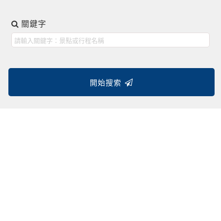
關鍵字
開始搜索
芽莊+大勒
日本京都
富國島
東京伊豆
芽莊
日本名古屋
韓國仁川
韓國清州