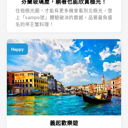
芬蘭玻璃屋，躺著也能欣賞極光！
住宿極光圈，才能有更多機會看到北極光，登
上「sampo號」體驗破冰的震撼，品嘗最負盛
名的帝王蟹料理！
Happy
義起歡樂遊