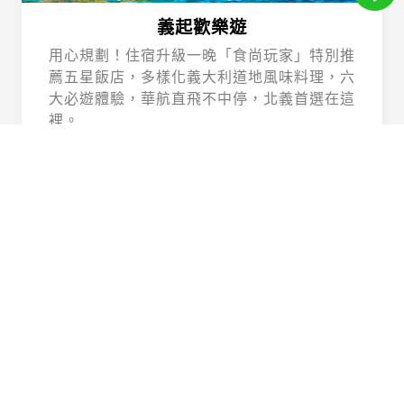
義起歡樂遊
用心規劃！住宿升級一晚「食尚玩家」特別推
薦五星飯店，多樣化義大利道地風味料理，六
大必遊體驗，華航直飛不中停，北義首選在這
裡。
Beautiful