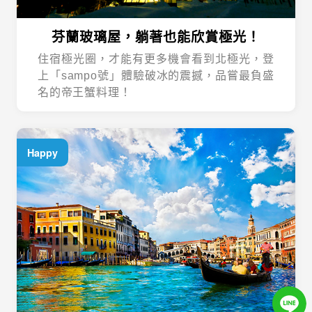
芬蘭玻璃屋，躺著也能欣賞極光！
住宿極光圈，才能有更多機會看到北極光，登
上「sampo號」體驗破冰的震撼，品嘗最負盛
名的帝王蟹料理！
Happy