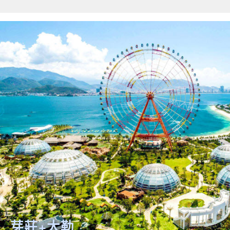
芽莊+大勒