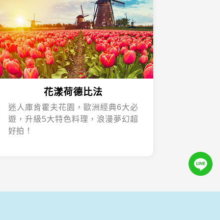
花漾荷德比法
迷人庫肯霍夫花園，歐洲經典6大必
遊，升級5大特色料理，浪漫夢幻超
好拍！