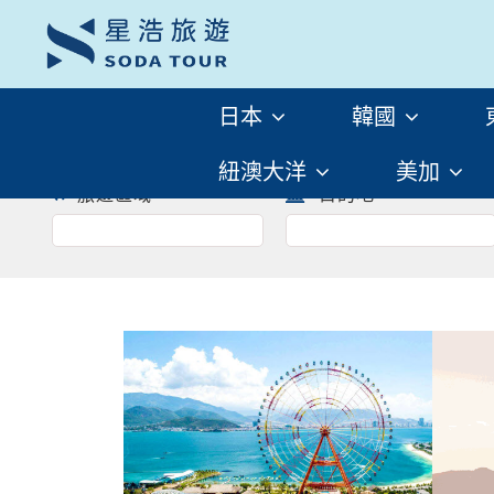
日本
韓國
往前
紐澳大洋
美加
旅遊區域
目的地