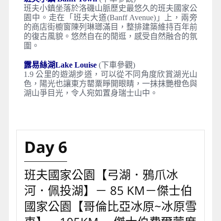
班夫小鎮坐落於洛磯山脈歷史最悠久的班夫國家公
園中。走在「班夫大道(Banff Avenue)」上，兩旁
的商店街櫥窗陳列琳瑯滿目，整排建築維持百年前
的復古風貌。悠然自在的閒逛，感受自然融合的氛
圍。
露易絲湖Lake Louise
(下車參觀)
1.9 公里的遊湖步道，可以從不同角度欣賞湖光山
色，陽光也讓東方罌粟睜開眼睛，一抹抹艷橙色與
湖山爭目光，令人宛如置身瑞士山中。
Day 6
班夫國家公園【弓湖．鴉爪冰
河．佩投湖】－ 85 KM－傑士伯
國家公園【哥倫比亞冰原~冰原雪