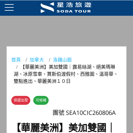
首頁
加拿大
洛磯山脈
【華麗美洲】美加雙國｜露易絲湖、絕美瑪琳
湖、冰原雪車、賈斯伯渡假村、西雅圖、溫哥華、
雙點進出、華麗美洲１０日
保證出發
可候補
團號 SEA10CIC260806A
【華麗美洲】美加雙國｜