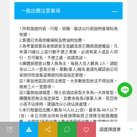
一般出團注意事項
1.所有旅遊內容、行程、班機、飯店以行前說明會資料為
依據。
2.售價已含兩地機場稅及燃油附加費。
3.為考量旅客自身旅遊安全並顧及其它團員旅遊權益，凡
年滿70歲以上或行動不便之貴賓，必須有家人或友人同
行，方可報名，不便之處，尚請見諒。
4.團體房間皆以雙人房為主，每房入住人數為 2人，請配
合以二人一室為分房。單數(單人)報名者請先確認由公司
安排同性旅客或導遊同房或指定單間。
註1:美加地區因消防法規定，大多數房型依法不得加床，
故無三人一室選項。
註2:露易絲湖城堡；傑士伯酒店房型大多為一大床房型，
團體房恕無法指定房型，且雙床房為2張單人床，若您有
小孩不佔床時，建議改以小孩佔床處理。
5.本行程最低出團人數為16人以上(含)，最多為 48人以下
(含)，本公司將派持有合格領隊執照之領隊全程隨團服
務，出發前7天的出團人數未達最低出團人數:因團位與可
售機位數字會因旅客付訂與取消狀況而有即時增減，以
出發前7天出團人數為準。