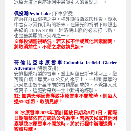
冰原大道上百座冰河中最吸引人的景點之一。
佩投湖Peyto Lake
(下車參觀)
座落在群山環抱之中，格外顯得翡翠般珍貴。湖水
中含有冰河作用時的粉末，在陽光的折射下映照出
碧綠的TIFFANY藍，是洛磯山脈的必去打卡點，
也是最美麗的冰河湖之一。
※佩投湖需視路況，若天候不佳或其他因素關閉，
將取消前往，不便之處敬請見諒。
哥倫比亞冰原雪車Columbia Icefield Glacier
Adventure
(特別安排)
安排搭乘特製的雪車，登上阿薩巴斯卡冰河上，您
可親自踏上厚度300 公尺的冰原上，一想到厚厚的
冰河是由數千萬年前的雪積壓而成的，不覺讓人感
慨萬千，這絕對是您一生中難得的經驗。
註: 如遇天候因素導致冰原雪車不開放時，則每人
退$50加幣，敬請見諒！
※ 冰原雪車2026年預計開放日期為5月1日，實際
日期調整依官方網站公告為準。若遇天候或其他因
素導致冰原雪車不開放時，將於行程中辦理退費，
敬請見諒。