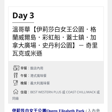
Day 3
溫哥華【伊莉莎白女王公園．格
蘭威爾島．彩虹船．蓋士鎮．加
拿大廣場．史丹利公園】－ 奇里
瓦克或米遜
早餐
：飯店內用
午餐
：港式風味餐
晚餐
：義大利風味餐
住宿
：BEST WESTERN PLUS 或 COAST CHILLIWACK 或
同級
伊莉莎白女王公園Queen Elizabeth Park
(入內參