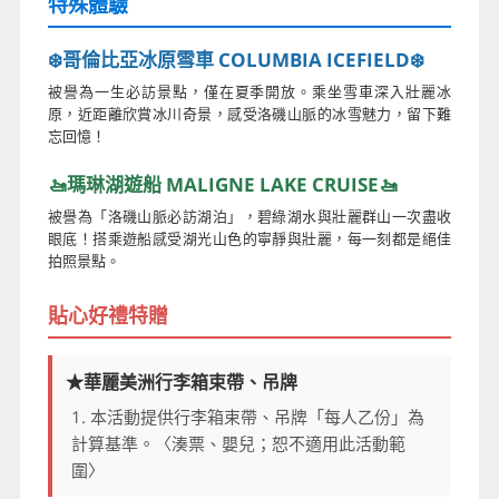
特殊體驗
❄️哥倫比亞冰原雪車 COLUMBIA ICEFIELD❄️
被譽為一生必訪景點，僅在夏季開放。乘坐雪車深入壯麗冰
原，近距離欣賞冰川奇景，感受洛磯山脈的冰雪魅力，留下難
忘回憶！
🚤瑪琳湖遊船 MALIGNE LAKE CRUISE🚤
被譽為「洛磯山脈必訪湖泊」，碧綠湖水與壯麗群山一次盡收
眼底！搭乘遊船感受湖光山色的寧靜與壯麗，每一刻都是絕佳
拍照景點。
貼心好禮特贈
★華麗美洲行李箱束帶、吊牌
1. 本活動提供行李箱束帶、吊牌「每人乙份」為
計算基準。〈湊票、嬰兒；恕不適用此活動範
圍〉