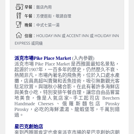
早餐
：飯店內用
午餐
：方便逛街，敬請自理
晚餐
：中式七菜一湯
住宿
：HOLIDAY INN 或 ACCENT INN 或 HOLIDAY INN
EXPRESS 或同級
派克市場Pike Place Market
(入內參觀)
派克市場 Pike Place Market 是西雅圖最知名景點，
起源於1907年，一百多年的歷史，仍然歷久不衰、
熱鬧非凡，市場內著名的飛魚秀，位於入口處水產
攤，店員高超叫賣聲和丟魚技術，吸引無數觀光客
駐足欣賞。與瑞秋小豬合影。在此有著許多海鮮店
與美食小吃，特別安排午餐自理，讓您自由品嘗當
地美食，像是人氣店家~手工起司店 Beechers
Handmade Cheeses、俄羅斯麵包店 Pirosky
Pirosky，必吃的海鮮濃湯、龍蝦堡等，千萬別錯
過。
星巴克創始店
來到西雅圖肯定也會來派克市場的星巴克創始店朝