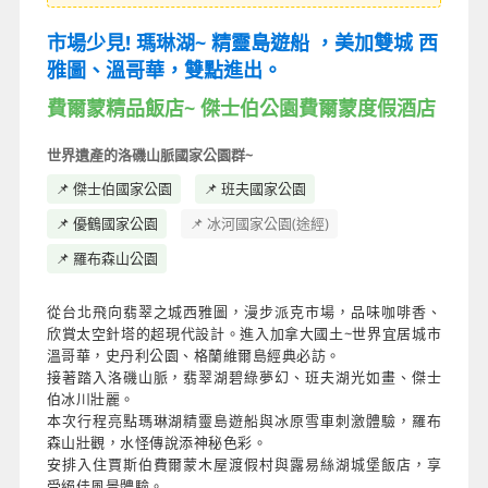
市場少見! 瑪琳湖~ 精靈島遊船 ，美加雙城 西
雅圖、溫哥華，雙點進出。
費爾蒙精品飯店~ 傑士伯公園費爾蒙度假酒店
世界遺產的洛磯山脈國家公園群~
📌 傑士伯國家公園
📌 班夫國家公園
📌 優鶴國家公園
📌 冰河國家公園(途經)
📌 羅布森山公園
從台北⾶向翡翠之城⻄雅圖，漫步派克市場，品味咖啡香、
欣賞太空針塔的超現代設計。進入加拿⼤國⼟~世界宜居城市
溫哥華，史丹利公園、格蘭維爾島經典必訪。
接著踏入洛磯⼭脈，翡翠湖碧綠夢幻、班夫湖光如畫、傑⼠
伯冰川壯麗。
本次⾏程亮點瑪琳湖精靈島遊船與冰原雪⾞刺激體驗，羅布
森⼭壯觀，⽔怪傳說添神秘⾊彩。
安排入住賈斯伯費爾蒙⽊屋渡假村與露易絲湖城堡飯店，享
受絕佳風景體驗。