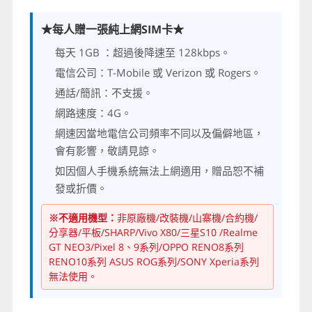
★每人贈一張純上網SIM卡★
每天 1GB ：超過後降速至 128kbps。
電信公司：T-Mobile 或 Verizon 或 Rogers。
通話/簡訊：不支援。
網路速度：4G。
網速因當地電信公司頻率不同以及偏僻地區，
會有影響，敬請見諒。
如因個人手機系統無法上網適用，贈品恕不補
發或折價。
※不適用機型：
非原廠機/改裝機/山寨機/合約機/
分享器/平板/SHARP/Vivo X80/三星S10 /Realme
GT NEO3/Pixel 8、9系列/OPPO RENO8系列
RENO10系列 ASUS ROG系列/SONY Xperia系列
無法使用。