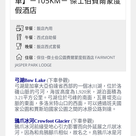
車】－105KM－ 傑士伯費爾蒙度
假酒店
早餐
：飯店內用
午餐
：西式自助餐
晚餐
：飯店西式套餐
住宿
：保住~傑士伯公園費爾蒙度假酒店 FAIRMONT
JASPER PARK LODGE
弓湖Bow Lake
(下車參觀)
弓湖是加拿大亞伯達省西部的一個冰川湖，位於洛
磯山脈的弓河，海拔高度為1,920米，湖泊面積為
3.21平方公里。弓湖位於弓峰的南面，瓦普堤克山
脈的東面，多洛米特山口的西面，可以通過班夫國
家公園和賈斯珀國家公園之間的冰原公路到達。
鴉爪冰河Crowfoot Glacier
(下車參觀)
鴉爪冰河前緣受地心引力影響而向外延展之爪狀冰
河，因為和烏鴉腳爪相似，故名之。烏鴉爪冰是河