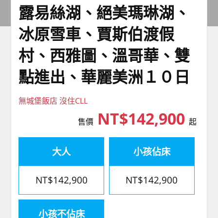
露易絲湖、絕美瑪琳湖、
冰原雪車、賈斯伯渡假
村、西雅圖、溫哥華、雙
點進出、華麗美洲１０日
無城堡飯店 沒住CLL
NT$142,900
售價
起
大人
小孩佔床
NT$142,900
NT$142,900
小孩不佔床