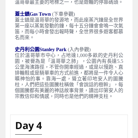
溫哥華最主要的地標之一，也是遊輪的停靠碼頭。
蓋士鎮Gas Town
(下車參觀)
蓋士鎮是溫哥華的發源地，而此座蒸汽鐘是全世界
第一座以蒸氣發動的鐘，每十五分鐘會會鳴一次氣
笛，而每小時會發出報時聲，全世界很多遊客都慕
名而來。
史丹利公園Stanley Park
(入內參觀)
位於溫哥華市中心，占地達1,000多畝的史丹利公
園，被譽為是「溫哥華之肺」，公園內有長達5.5
公里海濱路徑，不管你開車經過，或是以慢跑、直
排輪鞋或是騎單車的方式前進，都將是一件令人心
曠神怡的事。靠海一處，聳立著印地安人的圖騰
柱，人們把這些圖騰柱稱做「會說話的樹幹」，每
個圖騰都有美麗的神話故事背景，讀出印第安人的
宗教信仰和情感，同時也是他們的精神支柱。
Day 4