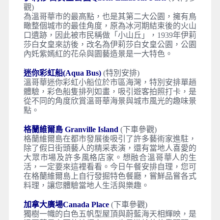
觀)
為溫哥華市的最高點，也是其第二大公園，擁有鳥
瞰整個城市的最佳角度，原為冰河期結束後的火山
口遺跡，因此被市民稱做「小山丘」，1939年伊莉
莎白女皇來訪後，改名為伊莉莎白女皇公園，公園
內奼紫嫣紅的花朵與園藝造景是一大特色。
迷你彩虹船(Aqua Bus)
(特別安排)
溫哥華迷你彩虹小船位於市區海灣，特別安排單趟
體驗，彩色船隻排列如畫，吸引遊客拍照打卡，是
從不同的角度欣賞溫哥華海景與城市風光的趣味景
點。
格蘭維爾島 Granville Island
(下車參觀)
格蘭維爾島在都市發展後吸引了許多藝術家進駐，
除了假日街頭藝人的精采表演，還有當地人喜愛的
大眾市場及許多風格店家。想融合溫哥華人的生
活，一定要來這裡看看。今日午餐安排自理，您可
在格蘭維爾島上自行發掘特色餐廳，嘗鮮品嘗各式
料理，讓您體驗當地人生活與樂趣。
加拿大廣場Canada Place
(下車參觀)
獨樹一幟的白色五帆型屋頂與蔚藍海天相輝映，是