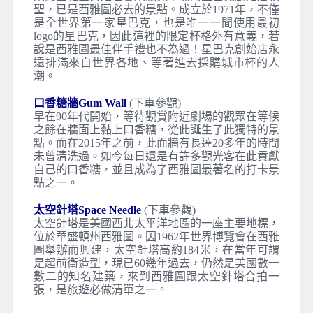
聖，已是西雅圖必去的景點。成立於1971年，不僅
是全世界第一家星巴克，也是唯一一間使用最初
logo的星巴克，因此這裡的限定杯格外有意義，若
說是西雅圖最佳伴手禮也不為過！星巴克創始店永
遠排滿來自世界各地、等著進去採購城市杯的人
潮。
口香糖牆Gum Wall
(下車參觀)
早在90年代開始，等待觀賞附近劇場的觀眾在等候
之餘在牆面上黏上口香糖，從此誕生了此獨特的景
點。而在2015年之前，此面牆有長達20多年的時間
未曾清洗過。如今每日還是有許多觀光客在此貢獻
自己的口香糖，並且成為了西雅圖最著名的打卡景
點之一。
太空針塔Space Needle
(下車參觀)
太空針塔是美國西北太平洋地區的一座主要地標，
位於華盛頓州西雅圖。因1962年世界博覽會在西雅
圖舉辦而興建，太空針塔高約184米，在當年可謂
是超前衛造型，現已60幾年過去，仍然是美國數一
數二的知名建築，來到西雅圖跟太空針塔合拍一
張，是旅遊必做清單之一。