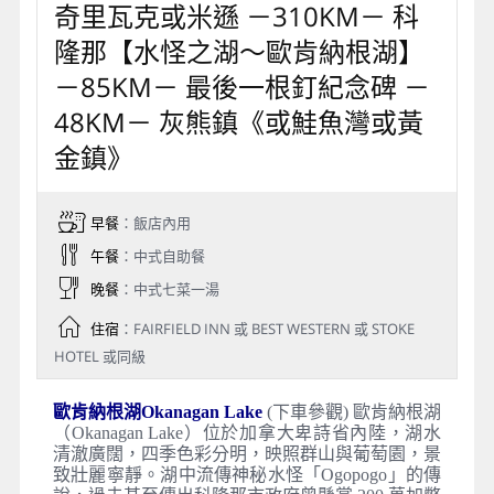
奇里瓦克或米遜 －310KM－ 科
隆那【水怪之湖～歐肯納根湖】
－85KM－ 最後一根釘紀念碑 －
48KM－ 灰熊鎮《或鮭魚灣或黃
金鎮》
早餐
：飯店內用
午餐
：中式自助餐
晚餐
：中式七菜一湯
住宿
：FAIRFIELD INN 或 BEST WESTERN 或 STOKE
HOTEL 或同級
歐肯納根湖Okanagan Lake
(下車參觀) 歐肯納根湖
（Okanagan Lake）位於加拿大卑詩省內陸，湖水
清澈廣闊，四季色彩分明，映照群山與葡萄園，景
致壯麗寧靜。湖中流傳神秘水怪「Ogopogo」的傳