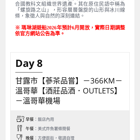
合國教科文組織世界遺產。其在原住民語中稱為
「螺旋路之山」，形容層層盤旋的山形與冰川線
條，象徵人與自然的深刻連結。
※ 瑪琳湖遊船2026年預計6月開放，實際日期調整
依官方網站公告為準。
Day 8
甘露市【蔘茶品嘗】－366KM－
溫哥華【酒莊品酒．OUTLETS】
－溫哥華機場
早餐
：飯店內用
午餐
：美式炸魚薯條簡餐
晚餐
：方便逛街，敬請自理