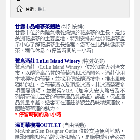
住宿
：機上
甘露市品嚐蔘茶體驗
(特別安排)
甘露市位於內陸氣候乾燥適於花旗蔘的生長，是北
美洲花旗蔘的主要產地，特別安排前往◎花旗蔘產
示中心了解花旗蔘生長過程。您可在此品味健康蔘
茶，稍作休息。(停留時間約一小時)
鷺島酒莊 LuLu Island Winery
(特別安排)
鷺島酒莊（LuLu Island Winery）位於加拿大列治文
市，以釀造高品質的葡萄酒和冰酒聞名。酒莊使用
本地種植的葡萄，並採用傳統釀酒技術，推出風味
獨特的紅、白葡萄酒以及頂級冰酒。其冰酒榮獲多
項國際獎項，並獲得VQA（加拿大安大略省及不
列顛哥倫比亞省的葡萄酒品質認證）認證，保證酒
品質量卓越。遊客可在酒莊參觀並品味精選酒款，
體驗葡萄酒的魅力。
* 停留時間約為1小時
溫哥華機場OUTLET
(自由活動)
McArthurGlen Designer Outlet 位於交通便利地點，
匯聚國際知名品牌與折扣精品，是購物愛好者必訪