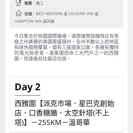
晚餐
：機上
住宿
：BEST WESTERN 或 COUNTRY INN 或
HAMPTON INN 或同級
今日集合於桃園國際機場，滿懷憧憬搭機飛往有常
綠之州美譽的美國華盛頓州，全州半數以上的地區
有綠色植物覆蓋，還有三座國家公園，各擁有獨特
的風光與奇景，是美國西岸三大門戶之一的西雅
圖。抵達後前往飯店住宿。
Day 2
西雅圖【派克市場．星巴克創始
店．口香糖牆．太空針塔(不上
塔)】－255KM－溫哥華