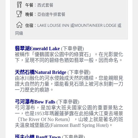
午餐
：西式套餐
晚餐
：亞伯達牛排套餐
住宿
：LAKE LOUISE INN 或MOUNTAINEER LODGE 或
同級
翡翠湖Emerald Lake
(下車參觀)
被稱作「優鶴國家公園中的綠寶石」。在光影變化
下，呈現不同的碧綠色猶如翡翠一般，因而命名。
天然石橋Natural Bridge
(下車參觀)
由冰川融化的河水侵蝕成天然的橋樑，您能親眼見
證大自然的力量，還能看見石頭上被河水刻劃一刀
一刀歷史的痕跡。
弓河瀑布Bow Falls
(下車參觀)
弓河瀑布，是加拿大班夫國家公園的重要景點之
一，也是1953年瑪麗蓮夢露在此拍攝大江東去場景
（The River Of No Return），山坡上就是著名的班
夫溫泉城堡飯店(Fairmont Banff Spring Hotel)。
班夫小鎮 Banff Town
(下車參觀)