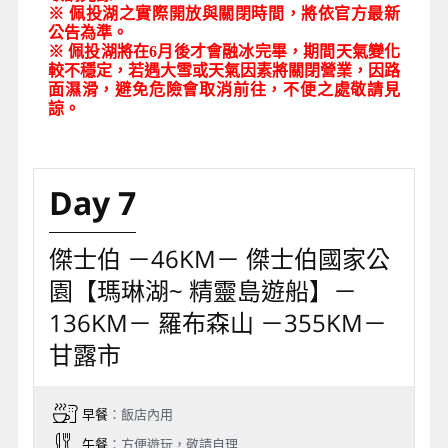
※ 佩投湖之實際開放與關閉時間，將依官方最新
公告為準。
※ 佩投湖將在6月後才會融冰完畢，期間天氣變化
較不穩定，若遇大雪或天氣因素將關閉營業，因路
面濕滑，避免危險會取消前往，不便之處敬請見
諒。
Day 7
傑士伯 －46KM－ 傑士伯國家公
園【瑪琳湖~ 精靈島遊船】－
136KM－ 羅布森山 －355KM－
甘露市
早餐
：飯店內用
午餐
：方便遊玩，敬請自理