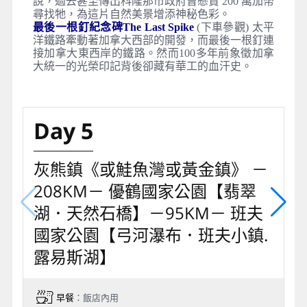
說，過去甚至傳出科隆那市政府曾懸賞 200 萬加幣
尋找牠，為這片自然美景增添神秘色彩。
最後一根釘紀念碑The Last Spike
(下車參觀) 太平
洋鐵路牽動著加拿大西部的開發，而最後一根釘連
接加拿大東西岸的鐵路。然而100多年前象徵加拿
大統一的光榮印記背後卻藏有華工的血汗史。
Day 5
灰熊鎮《或鮭魚灣或黃金鎮》 －
208KM－ 優鶴國家公園【翡翠
湖．天然石橋】－95KM－ 班夫
國家公園【弓河瀑布．班夫小鎮.
露易斯湖】
早餐
：飯店內用