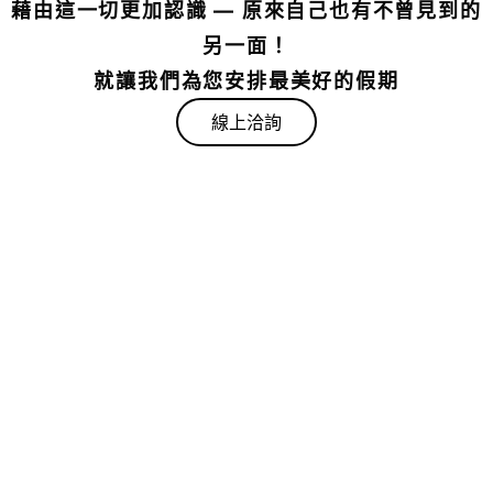
藉由這一切更加認識 — 原來自己也有不曾見到的
另一面！
就讓我們為您安排最美好的假期
線上洽詢