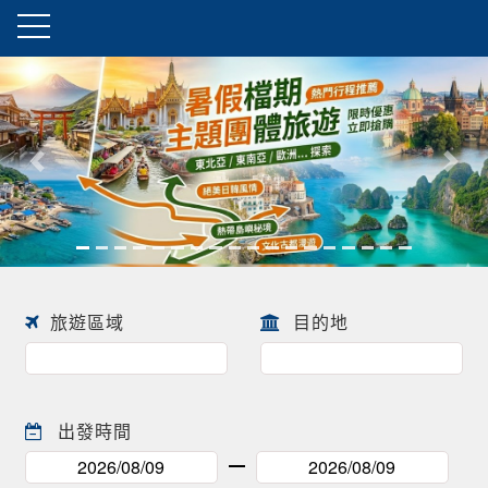
往前
往後
旅遊區域
目的地
出發時間