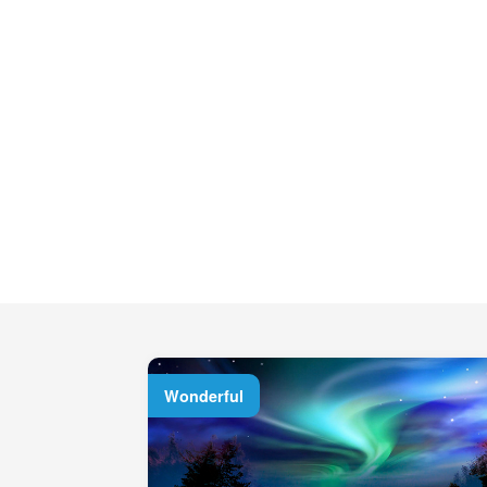
Wonderful