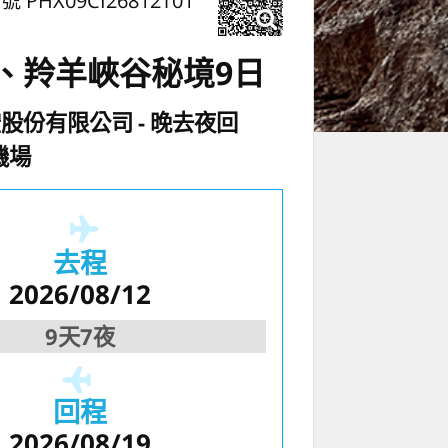
號 PHX09CI26812T01
、羚羊峽谷秘境9日
空股份有限公司
晚去夜回
機場
去程
2026/08/12
9天7夜
回程
2026/08/19