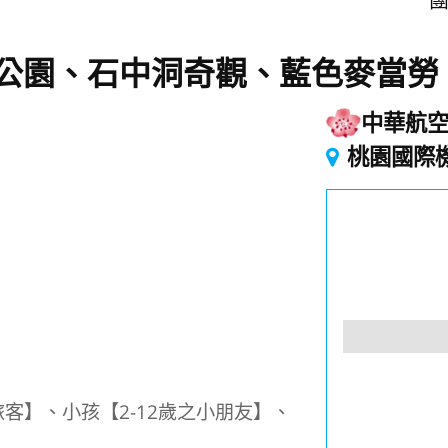
團
公園、石中洞奇觀、藍色麥當勞
中華航
起
桃園國際
客】、小孩【2-12歲之小朋友】、