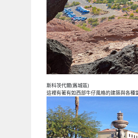
斯科茨代爾(舊城區)
這裡有著有如西部牛仔風格的建築與各種