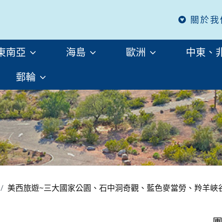
關於我
東南亞
海島
歐洲
中東、
郵輪
美西旅遊~三大國家公園、石中洞奇觀、藍色麥當勞、羚羊峽