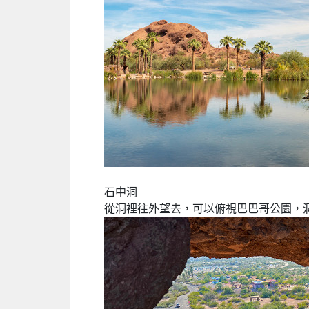
石中洞
從洞裡往外望去，可以俯視巴巴哥公園，