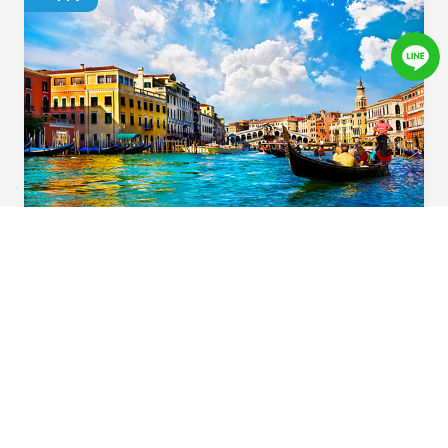
義起歡樂遊
用心規劃！住宿升級一晚「食尚玩家」特別推
薦五星飯店，多樣化義大利道地風味料理，六
大必遊體驗，華航直飛不中停，北義首選在這
裡。
Beautiful