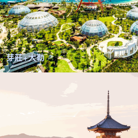
芽莊+大勒