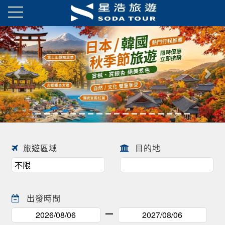
日本春季賞櫻之旅・花開正美
趕快來尋找一場屬於自己春天的
往前
往後
日本賞櫻之旅 ! !
旅遊區域
目的地
出發時間