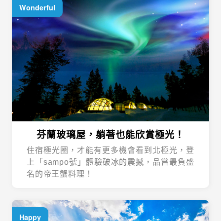
芬蘭玻璃屋，躺著也能欣賞極光！
住宿極光圈，才能有更多機會看到北極光，登
上「sampo號」體驗破冰的震撼，品嘗最負盛
名的帝王蟹料理！
Happy