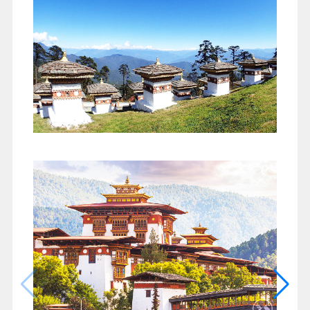
Day 3
廷布THIMPHU → 普那卡
PUNAKHA
早餐
：飯店內用早餐
午餐
：不丹風味料理
晚餐
：飯店內用晚餐
住宿
：三星飯店：HOTEL LOBESA 或
PUNATSHANGCHU COTTAGE 或 ZEN PUNAKHA 或同級
早晨的陽光透過松樹的枝葉投射在佛塔上，光影靈
動，映着萬里無雲的藍天，沒有一絲的瑕疵…