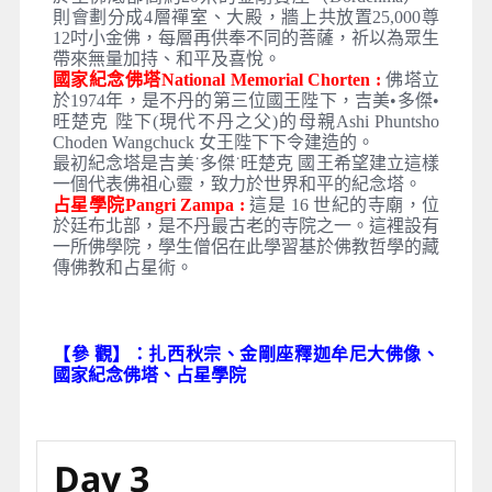
札西秋宗Tashichho Dzong :
始建於西元1641年，
在其庭院裡，約有百餘間房屋，包括不丹國王辦公
室、國家議會堂及國家最大的寺院都在這裡，是不
丹宗教、政治最高權力指揮中心，亦是國師和主要
僧團夏天的居住的地方。現在是第70 任國師吉美
法王夏季居住地。由於廷布是不丹的首都，因此國
王與國師都在此宗內辦公，安檢較嚴格，入內需經
過X光機的檢查，建議需帶輕便隨身行李即可。
金剛座釋迦牟尼大佛像Buddha Dordenma Statue :
建於廷布南部山坡之顛的銅鑄鍍金坐佛高約50米。
據稱該像造價達4,700萬美金，由南京的工廠鑄造
及分件，再經水路及陸路運到原址裝嵌，內部將放
置10萬尊由善信贊助的8吋高貼金釋迦牟尼佛；至