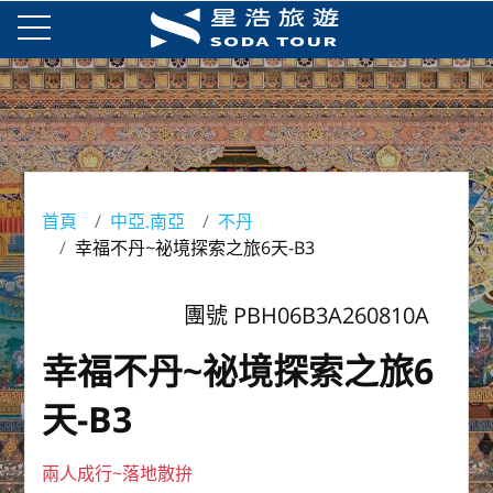
首頁
中亞.南亞
不丹
幸福不丹~祕境探索之旅6天-B3
團號 PBH06B3A260810A
幸福不丹~祕境探索之旅6
天-B3
兩人成行~落地散拚