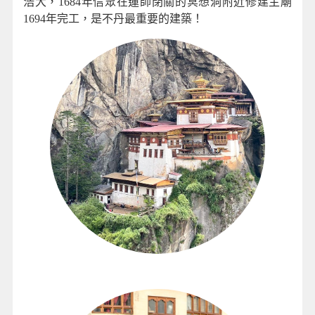
浩大，1684年信眾在蓮師閉關的冥想洞附近修建主廟
1694年完工，是不丹最重要的建築！