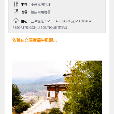
是地方政府機關的所在地。
奇美拉康寺Chimi Lhakhang：
瘋癲聖僧( Drukpa
Kinley )的道行高深，16世紀初曾居住在此，其教
導非常幽默，不時提及有關性的內容，他還曾經為
當地居民趕走邪靈，為了紀念他而興建此廟。據說
不孕的夫妻若來此誠心的參拜，瘋癲聖僧便會保佑
他們得子。
【參 觀】：多楚拉隘口、珠克旺噶爾佛塔、普那
卡宗、奇美拉康寺
【行車距離】：廷布~75KM~普那卡
Day 4
普那卡PUNAKHA → 帕羅PARO