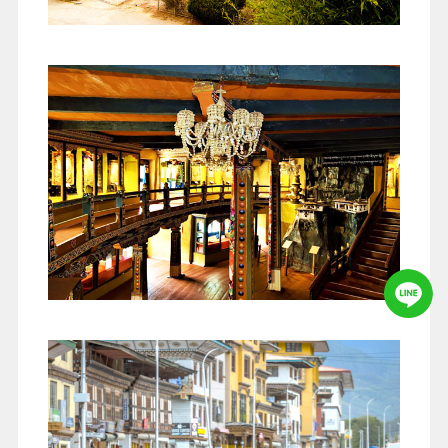
早餐
：飯店內用早餐
午餐
：不丹風味料理
晚餐
：飯店內用晚餐
住宿
：三星飯店：METTA RESORT 或 MANDALA
RESORT 或 GONJU BOUTIQUE 或同級
依舊在充滿幸福中甦醒…