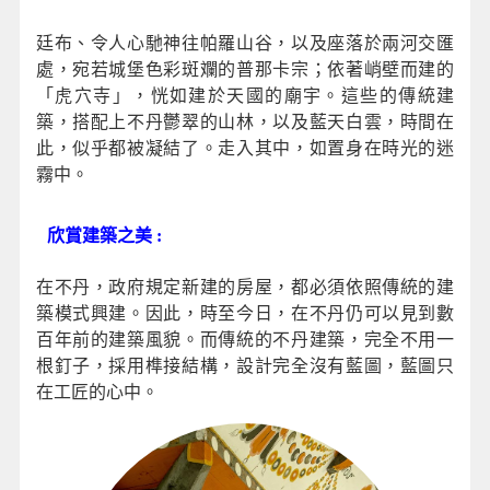
廷布、令人心馳神往帕羅山谷，以及座落於兩河交匯
處，宛若城堡色彩斑斕的普那卡宗；依著峭壁而建的
「虎穴寺」，恍如建於天國的廟宇。這些的傳統建
築，搭配上不丹鬱翠的山林，以及藍天白雲，時間在
此，似乎都被凝結了。走入其中，如置身在時光的迷
霧中。
欣賞建築之美 :
在不丹，政府規定新建的房屋，都必須依照傳統的建
築模式興建。因此，時至今日，在不丹仍可以見到數
百年前的建築風貌。而傳統的不丹建築，完全不用一
根釘子，採用榫接結構，設計完全沒有藍圖，藍圖只
在工匠的心中。