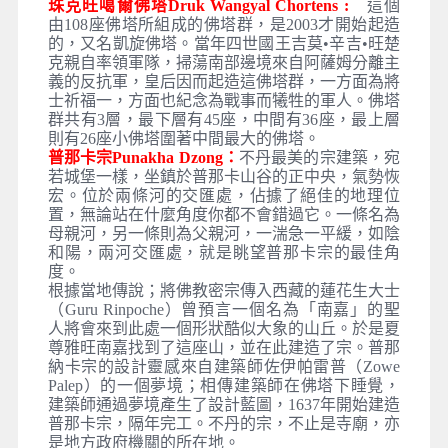
多楚拉隘口Dochu La Pass :
繽紛的經幡隨風飄
揚，如神的使者將世人的願望送往天際。遙望喜馬