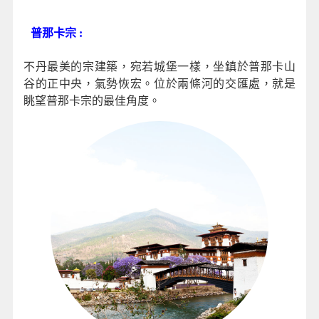
普那卡宗 :
不丹最美的宗建築，宛若城堡一樣，坐鎮於普那卡山
谷的正中央，氣勢恢宏。位於兩條河的交匯處，就是
眺望普那卡宗的最佳角度。