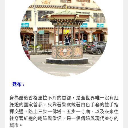
廷布 :
身為最後香格里拉不丹的首都，是全世界唯一沒有紅
綠燈的國家首都，只靠著警察戴著白色手套的雙手指
揮交通，路上三步一佛塔、五步一寺廟，以及來來往
往穿著紅袍的喇嘛與僧侶，是一個傳統與現代並存的
城市。