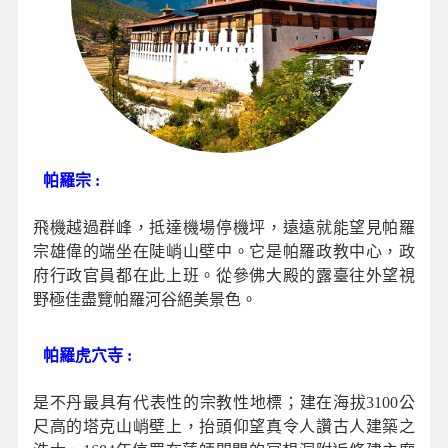
帕羅宗 :
飛機越過群峰，抵達機場停機坪，遠遠就能望見帕羅
宗雄偉的端坐在陡峭山壁中。它是帕羅政教中心，政
府行政官員都在此上班。從參佛大殿的露臺往外望視
野極佳盡覽帕羅河谷絕美景色。
帕羅虎穴寺 :
是不丹最具有代表性的宗教性地標；建在海拔3100公
尺高的塔克山峭壁上，抬頭仰望真令人讚古人建築之