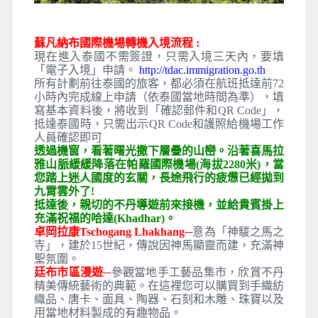
蘇凡納布國際機場轉機入境流程 :
現在進入泰國不需簽證，只需入境三天內，要填
「電子入境」申請。
http://tdac.immigration.go.th
所有計劃前往泰國的旅客，都必須在航班抵達前72
小時內完成線上申請（依泰國當地時間為準），填
寫基本資料後，將收到「確認郵件和QR Code」，
抵達泰國時，只需出示QR Code和護照給機場工作
人員確認即可
透過機窗，看著曙光撒下層疊的山巒。沿著喜馬拉
雅山脈緩緩降落在帕羅國際機場(海拔2280米)，當
您踏上迷人國度的玄關，長途飛行的疲憊已經拋到
九霄雲外了!
抵達後，親切的不丹導遊前來接機，並給貴賓掛上
充滿祝福的哈達(Khadhar)。
卓岡拉康Tschogang Lhakhang─
意為「神駿之馬之
寺」，建於15世紀，傳說因神馬顯靈而建，充滿神
聖氛圍。
廷布市區漫遊─
參觀當地手工藝品集市，欣賞不丹
精美傳統藝術的典範。在這裡您可以購買到手織紡
織品、唐卡、面具、陶器、石刻和木雕、珠寶以及
用當地材料製成的有趣物品。