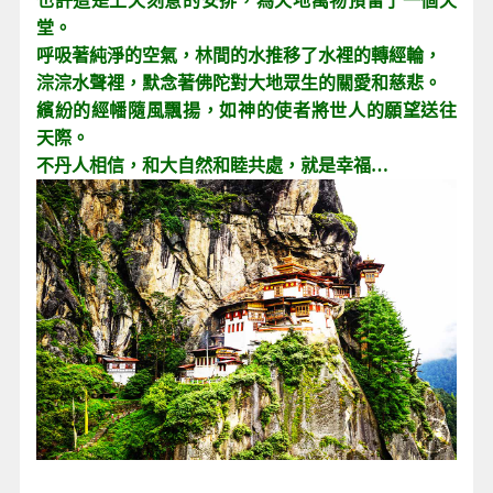
也許這是上天刻意的安排，為天地萬物預留了一個天
堂。
呼吸著純淨的空氣，林間的水推移了水裡的轉經輪，
淙淙水聲裡，默念著佛陀對大地眾生的關愛和慈悲。
繽紛的經幡隨風飄揚，如神的使者將世人的願望送往
天際。
不丹人相信，和大自然和睦共處，就是幸福…