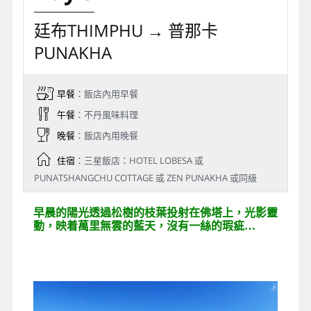
於坐佛底部高約20米的金剛寶座（Dordenma），
則會劃分成4層禪室、大殿，牆上共放置25,000尊
12吋小金佛，每層再供奉不同的菩薩，祈以為眾生
帶來無量加持、和平及喜悅。
國家紀念佛塔National Memorial Chorten :
佛塔立
於1974年，是不丹的第三位國王陛下，吉美•多傑•
旺楚克 陛下(現代不丹之父)的母親Ashi Phuntsho
Choden Wangchuck 女王陛下下令建造的。
最初紀念塔是吉美˙多傑˙旺楚克 國王希望建立這樣
一個代表佛祖心靈，致力於世界和平的紀念塔。
占星學院Pangri Zampa :
這是 16 世紀的寺廟，位
於廷布北部，是不丹最古老的寺院之一。這裡設有
一所佛學院，學生僧侶在此學習基於佛教哲學的藏
傳佛教和占星術。
【參 觀】：扎西秋宗、金剛座釋迦牟尼大佛像、
國家紀念佛塔、占星學院