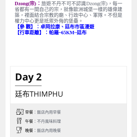
Dzong(宗)：
旅遊不丹不可不認識Dzong(宗)，每一
省都有一間自己的宗，就像歐洲城堡一樣的雄偉建
築，裡面結合宗教的廟、行政中心、軍隊。不但是
權力中心更是抵禦外侮的堡壘。
【參 觀】：卓岡拉康、廷布市區漫遊
【行車距離】：帕羅~65KM~廷布
Day 2
廷布THIMPHU
早餐
：飯店內用早餐
午餐
：不丹風味料理
晚餐
：飯店內用晚餐