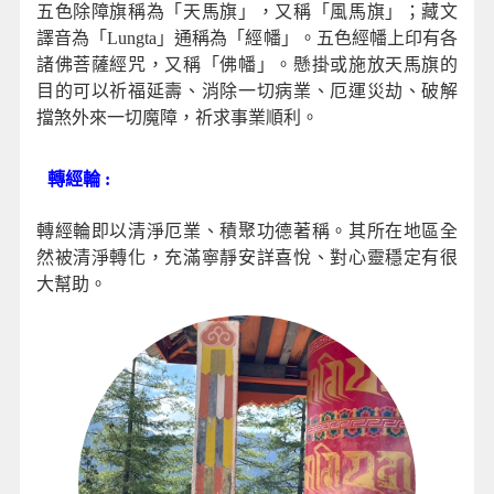
五色除障旗稱為「天馬旗」，又稱「風馬旗」；藏文
譯音為「Lungta」通稱為「經幡」。五色經幡上印有各
諸佛菩薩經咒，又稱「佛幡」。懸掛或施放天馬旗的
目的可以祈福延壽、消除一切病業、厄運災劫、破解
擋煞外來一切魔障，祈求事業順利。
轉經輪 :
轉經輪即以清淨厄業、積聚功德著稱。其所在地區全
然被清淨轉化，充滿寧靜安詳喜悅、對心靈穩定有很
大幫助。