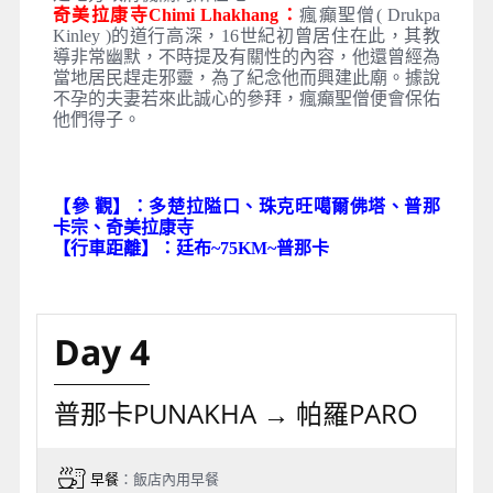
拉雅山脈的優美景致，在此可欣賞到108座佛塔。
珠克旺噶爾佛塔Druk Wangyal Chortens :
這個
由108座佛塔所組成的佛塔群，是2003才開始起造
的，又名凱旋佛塔。當年四世國王吉莫•辛吉•旺楚
克親自率領軍隊，掃蕩南部邊境來自阿薩姆分離主
義的反抗軍，皇后因而起造這佛塔群，一方面為將
士祈福一，方面也紀念為戰事而犧牲的軍人。佛塔
群共有3層，最下層有45座，中間有36座，最上層
則有26座小佛塔圍著中間最大的佛塔。
普那卡宗Punakha Dzong：
不丹最美的宗建築，宛
若城堡一樣，坐鎮於普那卡山谷的正中央，氣勢恢
宏。位於兩條河的交匯處，佔據了絕佳的地理位
置，無論站在什麼角度你都不會錯過它。一條名為
母親河，另一條則為父親河，一湍急一平緩，如陰
和陽，兩河交匯處，就是眺望普那卡宗的最佳角
度。
根據當地傳說；將佛教密宗傳入西藏的蓮花生大士
（Guru Rinpoche）曾預言一個名為「南嘉」的聖
人將會來到此處一個形狀酷似大象的山丘。於是夏
尊雅旺南嘉找到了這座山，並在此建造了宗。普那
納卡宗的設計靈感來自建築師佐伊帕雷普（Zowe
Palep）的一個夢境；相傳建築師在佛塔下睡覺，
建築師通過夢境產生了設計藍圖，1637年開始建造
普那卡宗，隔年完工。不丹的宗，不止是寺廟，亦